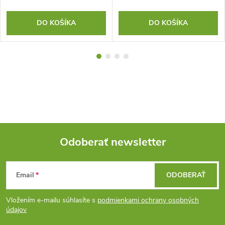
DO KOŠÍKA
DO KOŠÍKA
Odoberať newsletter
Z
Email
ODOBERAŤ
á
Vložením e-mailu súhlasíte s
podmienkami ochrany osobných
p
údajov