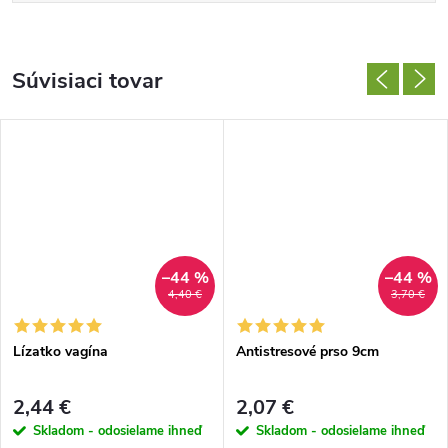
Súvisiaci tovar
–44 %
–44 %
4,40 €
3,70 €
Lízatko vagína
Antistresové prso 9cm
2,44 €
2,07 €
Skladom - odosielame ihneď
Skladom - odosielame ihneď