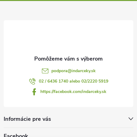
ä
t
i
e
podpora
@
indarceky.sk
02 / 6436 1740 alebo 02/2220 5919
https://facebook.com/indarceky.sk
Informácie pre vás
Facebook