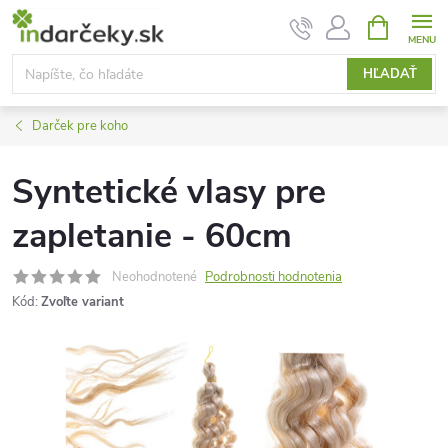
Prejsť
NÁKUPN
KOŠÍK
na
obsah
HĽADAŤ
Darček pre koho
Syntetické vlasy pre
zapletanie - 60cm
Neohodnotené
Podrobnosti hodnotenia
Kód:
Zvoľte variant