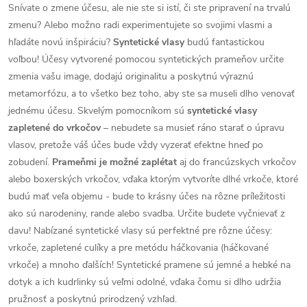
Snívate o zmene účesu, ale nie ste si istí, či ste pripravení na trvalú
zmenu? Alebo možno radi experimentujete so svojimi vlasmi a
hľadáte novú inšpiráciu?
Syntetické vlasy
budú fantastickou
voľbou!
Účesy vytvorené pomocou syntetických prameňov určite
zmenia vašu image, dodajú originalitu a poskytnú výraznú
metamorfózu, a to všetko bez toho, aby ste sa museli dlho venovať
jednému účesu.
Skvelým pomocníkom sú
syntetické vlasy
zapletené do vrkočov
– nebudete sa musieť ráno starať o úpravu
vlasov, pretože váš účes bude vždy vyzerať efektne hneď po
zobudení.
Prameňmi je možné zaplétat
aj do francúzskych vrkočov
alebo boxerských vrkočov, vďaka ktorým vytvoríte dlhé vrkoče, ktoré
budú mať veľa objemu - bude to krásny účes na rôzne príležitosti
ako sú narodeniny, rande alebo svadba. Určite budete vyčnievať z
davu!
Nabízané syntetické vlasy sú perfektné pre rôzne účesy:
vrkoče, zapletené culíky a pre metódu háčkovania (háčkované
vrkoče) a mnoho ďalších!
Syntetické pramene sú jemné a hebké na
dotyk a ich kudrlinky sú veľmi odolné, vďaka čomu si dlho udržia
pružnosť a poskytnú prirodzený vzhľad.