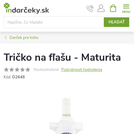
Prejsť
NÁKUPN
KOŠÍK
na
obsah
HĽADAŤ
Darček pre koho
Tričko na fľašu - Maturita
Neohodnotené
Podrobnosti hodnotenia
Kód:
D2648