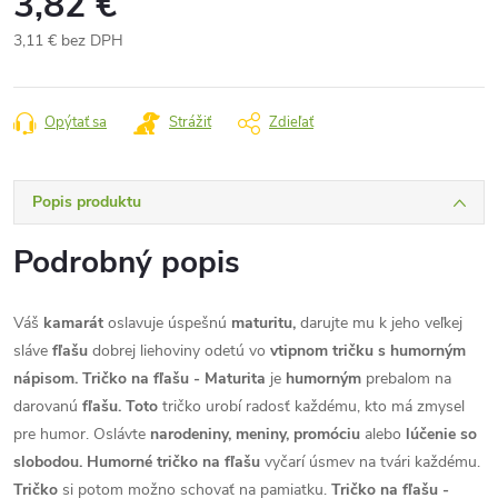
3,82 €
3,11 € bez DPH
Jednotková
cena:
Opýtať sa
Strážiť
Zdieľať
Popis produktu
Podrobný popis
Váš
kamarát
oslavuje úspešnú
maturitu,
darujte mu k jeho veľkej
sláve
fľašu
dobrej liehoviny odetú vo
vtipnom tričku s humorným
nápisom. Tričko na fľašu - Maturita
je
humorným
prebalom na
darovanú
fľašu. Toto
tričko urobí radosť každému, kto má zmysel
pre humor. Oslávte
narodeniny, meniny, promóciu
alebo
lúčenie so
slobodou. Humorné tričko na fľašu
vyčarí úsmev na tvári každému.
Tričko
si potom možno schovať na pamiatku.
Tričko na fľašu -