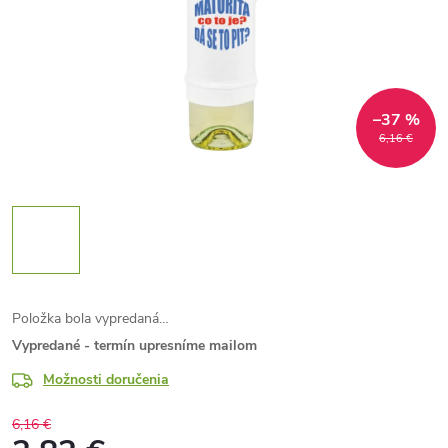
–37 %
6,16 €
Položka bola vypredaná…
Vypredané - termín upresníme mailom
Možnosti doručenia
6,16 €