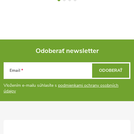
Odoberať newsletter
Z
Email
ODOBERAŤ
á
Vložením e-mailu súhlasíte s
podmienkami ochrany osobných
p
údajov
ä
t