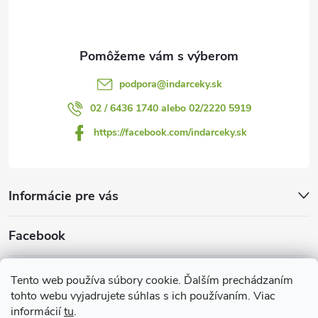
i
e
podpora
@
indarceky.sk
02 / 6436 1740 alebo 02/2220 5919
https://facebook.com/indarceky.sk
Informácie pre vás
Facebook
Prijímame online platby
Tento web používa súbory cookie. Ďalším prechádzaním
tohto webu vyjadrujete súhlas s ich používaním. Viac
informácií
tu
.