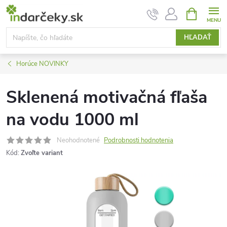
Prejsť
NÁKUPN
KOŠÍK
na
obsah
HĽADAŤ
Horúce NOVINKY
Sklenená motivačná fľaša
na vodu 1000 ml
Neohodnotené
Podrobnosti hodnotenia
Kód:
Zvoľte variant