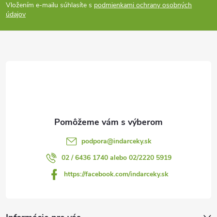
Vložením e-mailu súhlasíte s
podmienkami ochrany osobných
p
údajov
ä
t
i
e
podpora
@
indarceky.sk
02 / 6436 1740 alebo 02/2220 5919
https://facebook.com/indarceky.sk