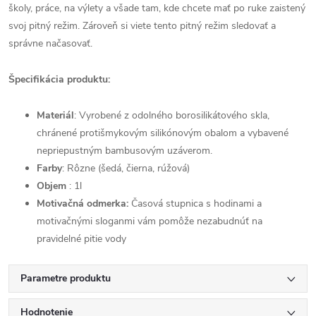
školy, práce, na výlety a všade tam, kde chcete mať po ruke zaistený
svoj pitný režim. Zároveň si viete tento pitný režim sledovať a
správne načasovať.
Špecifikácia produktu:
Materiál
: Vyrobené z odolného borosilikátového skla,
chránené protišmykovým silikónovým obalom a vybavené
nepriepustným bambusovým uzáverom.
Farby
: Rôzne (šedá, čierna, rúžová)
Objem
: 1l
Motivačná odmerka:
Časová stupnica s hodinami a
motivačnými sloganmi vám pomôže nezabudnúť na
pravidelné pitie vody
Parametre produktu
Hodnotenie