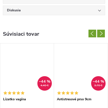
Diskusia
Súvisiaci tovar
–44 %
–44 %
4,40 €
3,70 €
Lízatko vagína
Antistresové prso 9cm