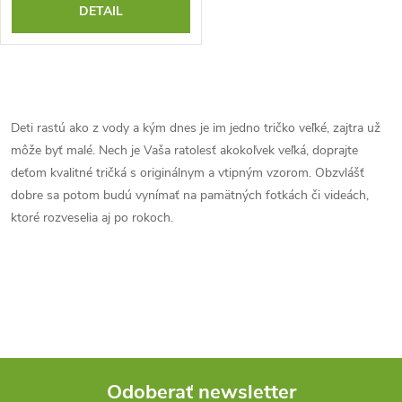
o
DETAIL
o
d
d
O
u
u
v
Deti rastú ako z vody a kým dnes je im jedno tričko veľké, zajtra už
k
môže byť malé. Nech je Vaša ratolesť akokoľvek veľká, doprajte
l
k
deťom kvalitné tričká s originálnym a vtipným vzorom. Obzvlášť
t
á
dobre sa potom budú vynímať na pamätných fotkách či videách,
t
ktoré rozveselia aj po rokoch.
o
d
o
a
v
v
c
i
e
Odoberať newsletter