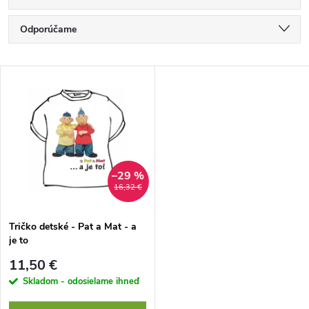
R
Odporúčame
a
Najlacnejšie
V
Najdrahšie
d
ý
Najpredávanejšie
e
p
Abecedne
n
i
–29 %
16,32 €
i
s
e
Tričko detské - Pat a Mat - a
je to
p
p
11,50 €
r
Skladom - odosielame ihneď
r