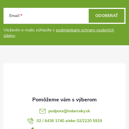
p
Z
r
Email
ODOBERAŤ
á
v
Vložením e-mailu súhlasíte s
podmienkami ochrany osobných
p
údajov
k
ä
y
v
t
ý
i
p
e
i
s
podpora
@
indarceky.sk
u
02 / 6436 1740 alebo 02/2220 5919