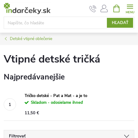
Prejsť
NÁKUPN
KOŠÍK
na
obsah
HĽADAŤ
Detské vtipné oblečenie
Vtipné detské tričká
Najpredávanejšie
Tričko detské - Pat a Mat - a je to
Skladom - odosielame ihneď
11,50 €
Filtrovať