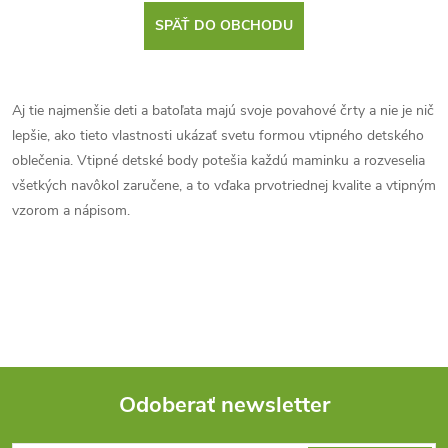
SPÄŤ DO OBCHODU
Aj tie najmenšie deti a batoľata majú svoje povahové črty a nie je nič
lepšie, ako tieto vlastnosti ukázať svetu formou vtipného detského
oblečenia. Vtipné detské body potešia každú maminku a rozveselia
všetkých navôkol zaručene, a to vďaka prvotriednej kvalite a vtipným
vzorom a nápisom.
Odoberať newsletter