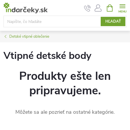
Prejsť
NÁKUPN
KOŠÍK
na
obsah
HĽADAŤ
Detské vtipné oblečenie
Vtipné detské body
Produkty ešte len
pripravujeme.
Môžete sa ale pozrieť na ostatné kategórie.