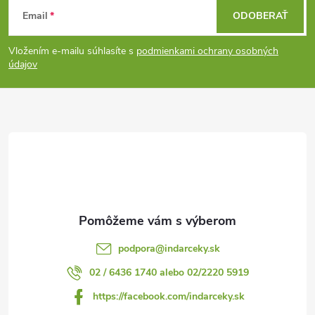
Z
Email
ODOBERAŤ
á
Vložením e-mailu súhlasíte s
podmienkami ochrany osobných
p
údajov
ä
t
i
e
podpora
@
indarceky.sk
02 / 6436 1740 alebo 02/2220 5919
https://facebook.com/indarceky.sk