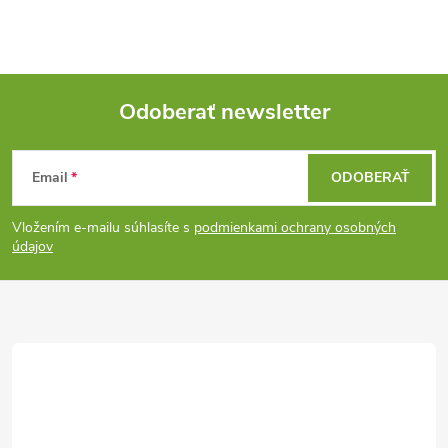
Odoberať newsletter
Z
Email
ODOBERAŤ
á
Vložením e-mailu súhlasíte s
podmienkami ochrany osobných
p
údajov
ä
t
i