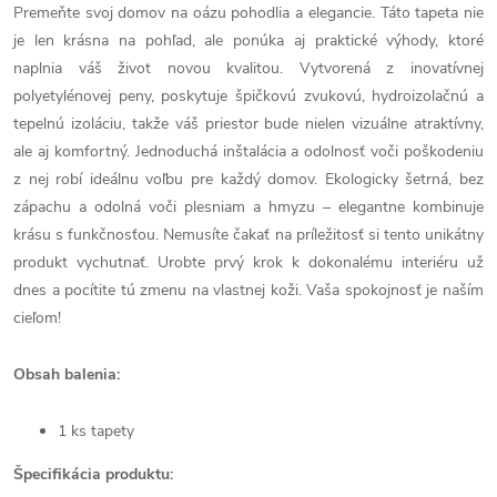
Premeňte svoj domov na oázu pohodlia a elegancie. Táto tapeta nie
je len krásna na pohľad, ale ponúka aj praktické výhody, ktoré
naplnia váš život novou kvalitou. Vytvorená z inovatívnej
polyetylénovej peny, poskytuje špičkovú zvukovú, hydroizolačnú a
tepelnú izoláciu, takže váš priestor bude nielen vizuálne atraktívny,
ale aj komfortný. Jednoduchá inštalácia a odolnosť voči poškodeniu
z nej robí ideálnu voľbu pre každý domov. Ekologicky šetrná, bez
zápachu a odolná voči plesniam a hmyzu – elegantne kombinuje
krásu s funkčnosťou. Nemusíte čakať na príležitosť si tento unikátny
produkt vychutnať. Urobte prvý krok k dokonalému interiéru už
dnes a pocítite tú zmenu na vlastnej koži. Vaša spokojnosť je naším
cieľom!
Obsah balenia:
1 ks tapety
Špecifikácia produktu: