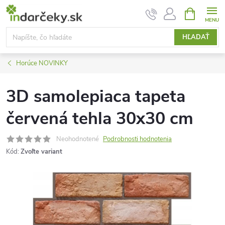
Prejsť
NÁKUPN
KOŠÍK
na
obsah
HĽADAŤ
Horúce NOVINKY
3D samolepiaca tapeta
červená tehla 30x30 cm
Neohodnotené
Podrobnosti hodnotenia
Kód:
Zvoľte variant