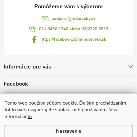
e
podpora
@
indarceky.sk
02 / 6436 1740 alebo 02/2220 5919
https://facebook.com/indarceky.sk
Informácie pre vás
Facebook
Prijímame online platby
Tento web používa súbory cookie. Ďalším prechádzaním
tohto webu vyjadrujete súhlas s ich používaním. Viac
informácií
tu
.
Nastavenie