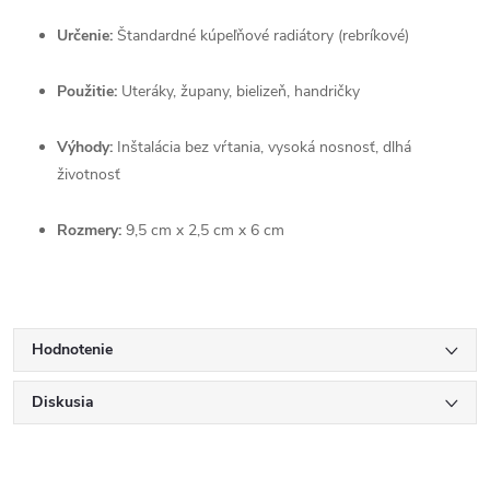
Určenie:
Štandardné kúpeľňové radiátory (rebríkové)
Použitie:
Uteráky, župany, bielizeň, handričky
Výhody:
Inštalácia bez vŕtania, vysoká nosnosť, dlhá
životnosť
Rozmery:
9,5 cm x 2,5 cm x 6 cm
Hodnotenie
Diskusia