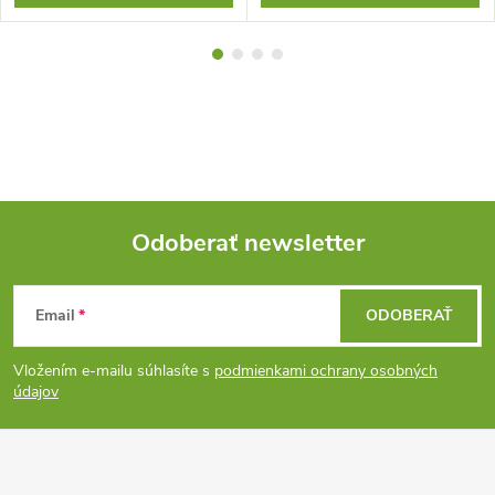
Odoberať newsletter
Z
Email
ODOBERAŤ
á
Vložením e-mailu súhlasíte s
podmienkami ochrany osobných
p
údajov
ä