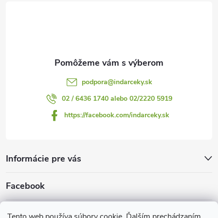
t
i
e
podpora
@
indarceky.sk
02 / 6436 1740 alebo 02/2220 5919
https://facebook.com/indarceky.sk
Informácie pre vás
Facebook
Prijímame online platby
Tento web používa súbory cookie. Ďalším prechádzaním