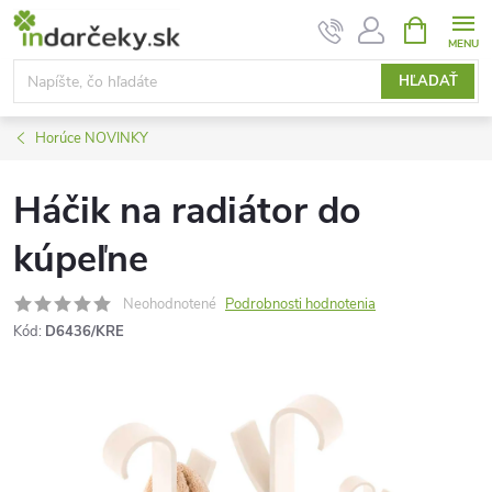
Prejsť
NÁKUPN
KOŠÍK
na
obsah
HĽADAŤ
Horúce NOVINKY
Háčik na radiátor do
kúpeľne
Neohodnotené
Podrobnosti hodnotenia
Kód:
D6436/KRE