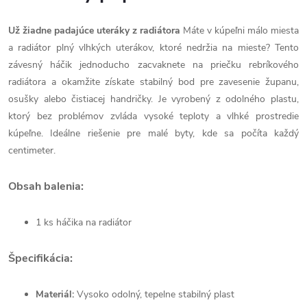
Už žiadne padajúce uteráky z radiátora
Máte v kúpeľni málo miesta
a radiátor plný vlhkých uterákov, ktoré nedržia na mieste? Tento
závesný háčik jednoducho zacvaknete na priečku rebríkového
radiátora a okamžite získate stabilný bod pre zavesenie županu,
osušky alebo čistiacej handričky. Je vyrobený z odolného plastu,
ktorý bez problémov zvláda vysoké teploty a vlhké prostredie
kúpeľne. Ideálne riešenie pre malé byty, kde sa počíta každý
centimeter.
O
bsah balenia:
1 ks háčika na radiátor
Špecifikácia:
Materiál:
Vysoko odolný, tepelne stabilný plast