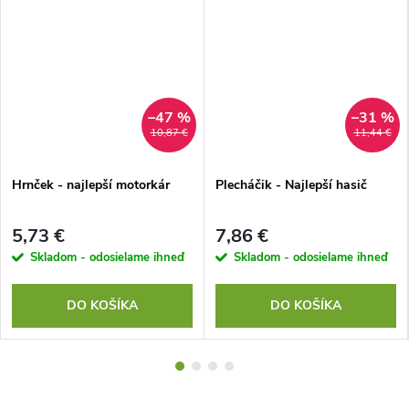
–47 %
–31 %
10,87 €
11,44 €
Hrnček - najlepší motorkár
Plecháčik - Najlepší hasič
5,73 €
7,86 €
Skladom - odosielame ihneď
Skladom - odosielame ihneď
DO KOŠÍKA
DO KOŠÍKA