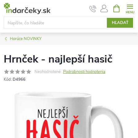
Prejsť
NÁKUPN
KOŠÍK
na
obsah
HĽADAŤ
Horúce NOVINKY
Hrnček - najlepší hasič
Neohodnotené
Podrobnosti hodnotenia
Kód:
D4966