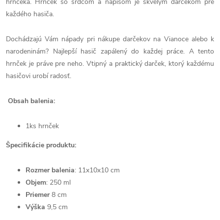
hrnčeka. Hrnček so srdcom a nápisom je skvelým darčekom pre
každého hasiča.
Dochádzajú Vám nápady pri nákupe darčekov na Vianoce alebo k
narodeninám? Najlepší hasič zapálený do každej práce. A tento
hrnček je práve pre neho. Vtipný a praktický darček, ktorý každému
hasičovi urobí radosť.
Obsah balenia:
1ks hrnček
Špecifikácie produktu:
Rozmer balenia
:
11x10x10 cm
Objem
: 250 ml
Priemer
8 cm
Výška
9,5 cm