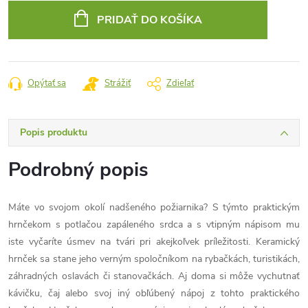
cena:
PRIDAŤ DO KOŠÍKA
Opýtať sa
Strážiť
Zdieľať
Popis produktu
Podrobný popis
Máte vo svojom okolí nadšeného požiarnika? S týmto praktickým
hrnčekom s potlačou zapáleného srdca a s vtipným nápisom mu
iste vyčaríte úsmev na tvári pri akejkoľvek príležitosti. Keramický
hrnček sa stane jeho verným spoločníkom na rybačkách, turistikách,
záhradných oslavách či stanovačkách. Aj doma si môže vychutnať
kávičku, čaj alebo svoj iný obľúbený nápoj z tohto praktického