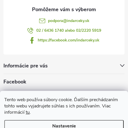
e
podpora
@
indarceky.sk
02 / 6436 1740 alebo 02/2220 5919
https://facebook.com/indarceky.sk
Informácie pre vás
Facebook
Prijímame online platby
Tento web používa súbory cookie. Ďalším prechádzaním
tohto webu vyjadrujete súhlas s ich používaním. Viac
informácií
tu
.
Nastavenie