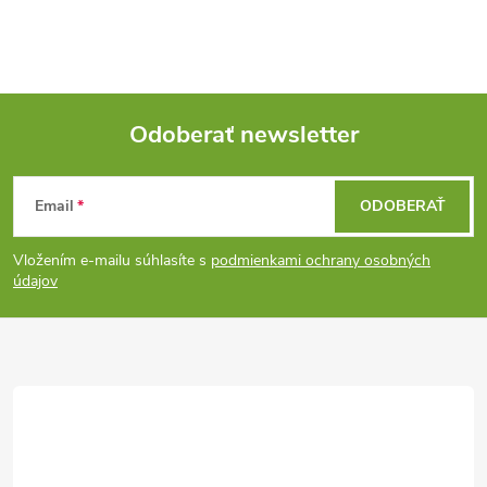
Odoberať newsletter
Z
Email
ODOBERAŤ
á
Vložením e-mailu súhlasíte s
podmienkami ochrany osobných
p
údajov
ä
t
i