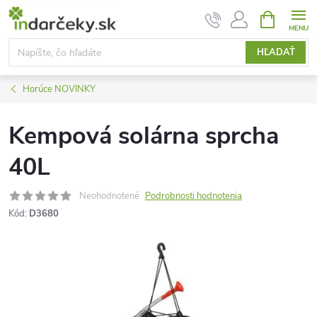
Prejsť
NÁKUPN
KOŠÍK
na
obsah
HĽADAŤ
Horúce NOVINKY
Kempová solárna sprcha
40L
Neohodnotené
Podrobnosti hodnotenia
Kód:
D3680