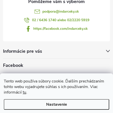
podpora
@
indarceky.sk
02 / 6436 1740 alebo 02/2220 5919
https://facebook.com/indarceky.sk
Informácie pre vás
Facebook
Prijímame online platby
Tento web používa súbory cookie. Ďalším prechádzaním
tohto webu vyjadrujete súhlas s ich používaním. Viac
informácií
tu
.
Nastavenie
Copyright 2026
Indarčeky.sk
. Všetky práva vyhradené.
Upraviť