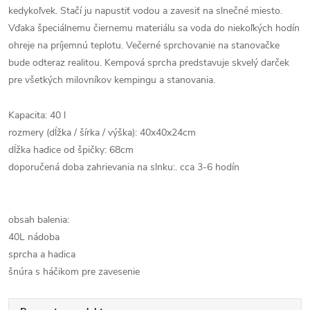
kedykoľvek. Stačí ju napustiť vodou a zavesiť na slnečné miesto.
Vďaka špeciálnemu čiernemu materiálu sa voda do niekoľkých hodín
ohreje na príjemnú teplotu. Večerné sprchovanie na stanovačke
bude odteraz realitou. Kempová sprcha predstavuje skvelý darček
pre všetkých milovníkov kempingu a stanovania.
Kapacita: 40 l
rozmery (dĺžka / šírka / výška): 40x40x24cm
dĺžka hadice od špičky: 68cm
doporučená doba zahrievania na slnku:. cca 3-6 hodín
obsah balenia:
40L nádoba
sprcha a hadica
šnúra s háčikom pre zavesenie