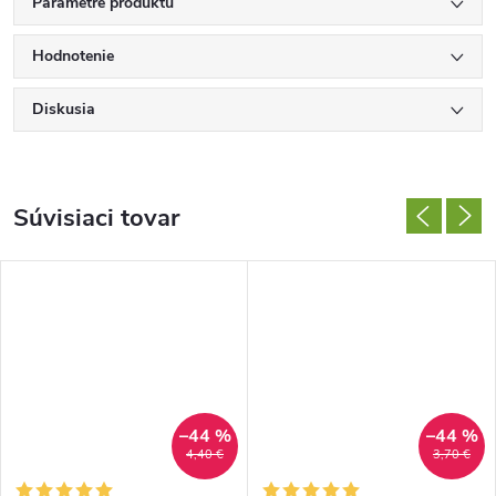
Parametre produktu
Hodnotenie
Diskusia
Súvisiaci tovar
–44 %
–44 %
4,40 €
3,70 €