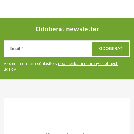
Odoberať newsletter
Z
Email
ODOBERAŤ
á
Vložením e-mailu súhlasíte s
podmienkami ochrany osobných
p
údajov
ä
t
i
e