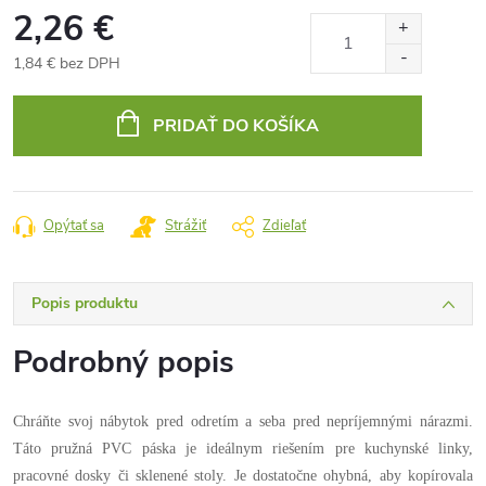
2,26 €
1,84 € bez DPH
Jednotková
cena:
PRIDAŤ DO KOŠÍKA
Opýtať sa
Strážiť
Zdieľať
Popis produktu
Podrobný popis
Chráňte svoj nábytok pred odretím a seba pred nepríjemnými nárazmi.
Táto pružná PVC páska je ideálnym riešením pre kuchynské linky,
pracovné dosky či sklenené stoly. Je dostatočne ohybná, aby kopírovala