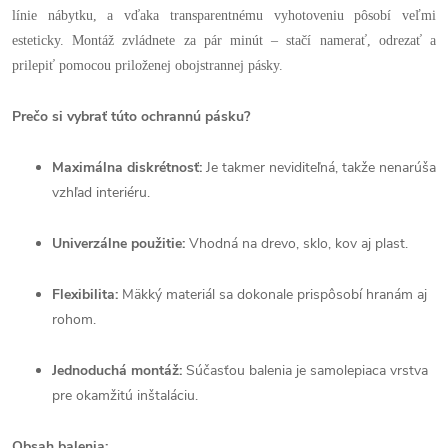
línie nábytku, a vďaka transparentnému vyhotoveniu pôsobí veľmi
esteticky. Montáž zvládnete za pár minút – stačí namerať, odrezať a
prilepiť pomocou priloženej obojstrannej pásky.
Prečo si vybrať túto ochrannú pásku?
Maximálna diskrétnosť:
Je takmer neviditeľná, takže nenarúša
vzhľad interiéru.
Univerzálne použitie:
Vhodná na drevo, sklo, kov aj plast.
Flexibilita:
Mäkký materiál sa dokonale prispôsobí hranám aj
rohom.
Jednoduchá montáž:
Súčasťou balenia je samolepiaca vrstva
pre okamžitú inštaláciu.
Obsah balenia: