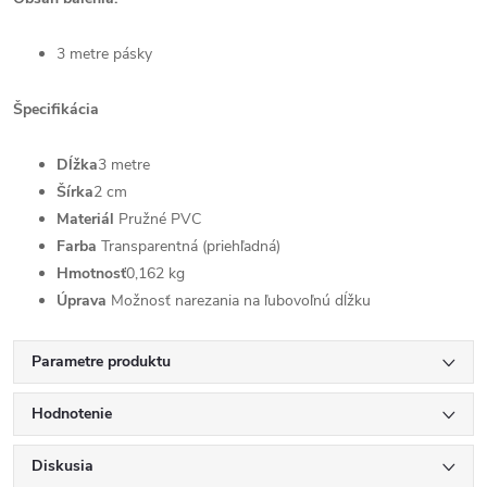
3 metre pásky
Špecifikácia
Dĺžka
3 metre
Šírka
2 cm
Materiál
Pružné PVC
Farba
Transparentná (priehľadná)
Hmotnosť
0,162 kg
Úprava
Možnosť narezania na ľubovoľnú dĺžku
Parametre produktu
Hodnotenie
Diskusia