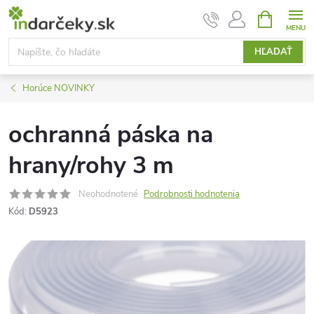
Prejsť
NÁKUPN
KOŠÍK
na
obsah
HĽADAŤ
Horúce NOVINKY
ochranná páska na
hrany/rohy 3 m
Neohodnotené
Podrobnosti hodnotenia
Kód:
D5923