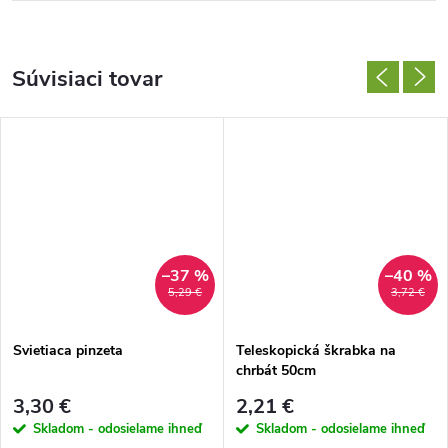
Súvisiaci tovar
–37 %
–40 %
5,29 €
3,72 €
Svietiaca pinzeta
Teleskopická škrabka na
chrbát 50cm
3,30 €
2,21 €
Skladom - odosielame ihneď
Skladom - odosielame ihneď