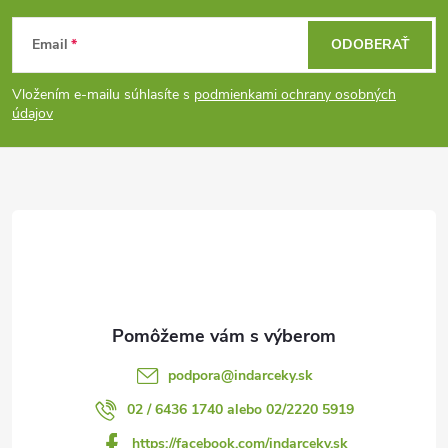
Z
Email
ODOBERAŤ
á
Vložením e-mailu súhlasíte s
podmienkami ochrany osobných
p
údajov
ä
t
i
e
podpora
@
indarceky.sk
02 / 6436 1740 alebo 02/2220 5919
https://facebook.com/indarceky.sk