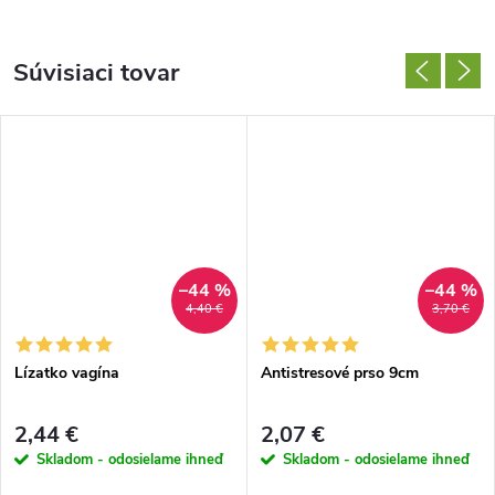
Súvisiaci tovar
–44 %
–44 %
4,40 €
3,70 €
Lízatko vagína
Antistresové prso 9cm
2,44 €
2,07 €
Skladom - odosielame ihneď
Skladom - odosielame ihneď