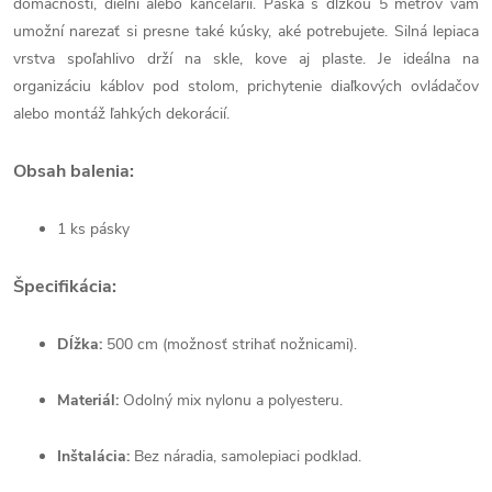
domácnosti, dielni alebo kancelárii. Páska s dĺžkou 5 metrov vám
umožní narezať si presne také kúsky, aké potrebujete. Silná lepiaca
vrstva spoľahlivo drží na skle, kove aj plaste. Je ideálna na
organizáciu káblov pod stolom, prichytenie diaľkových ovládačov
alebo montáž ľahkých dekorácií.
Obsah balenia:
1 ks pásky
Špecifikácia:
Dĺžka:
500 cm (možnosť strihať nožnicami).
Materiál:
Odolný mix nylonu a polyesteru.
Inštalácia:
Bez náradia, samolepiaci podklad.