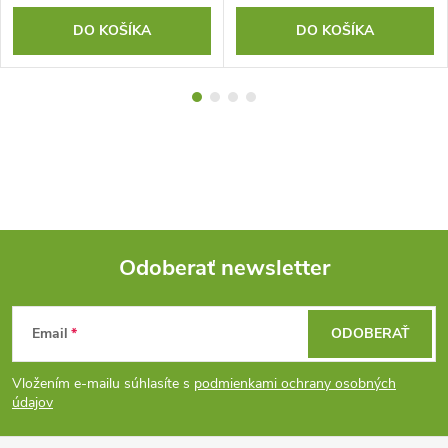
DO KOŠÍKA
DO KOŠÍKA
Odoberať newsletter
Z
Email
ODOBERAŤ
á
Vložením e-mailu súhlasíte s
podmienkami ochrany osobných
p
údajov