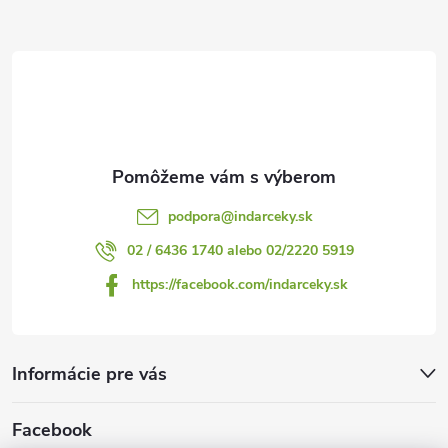
ä
t
i
e
podpora
@
indarceky.sk
02 / 6436 1740 alebo 02/2220 5919
https://facebook.com/indarceky.sk
Informácie pre vás
Facebook