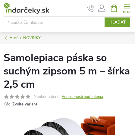
Prejsť
NÁKUPN
KOŠÍK
na
obsah
HĽADAŤ
Horúce NOVINKY
Samolepiaca páska so
suchým zipsom 5 m – šírka
2,5 cm
Neohodnotené
Podrobnosti hodnotenia
Kód:
Zvoľte variant