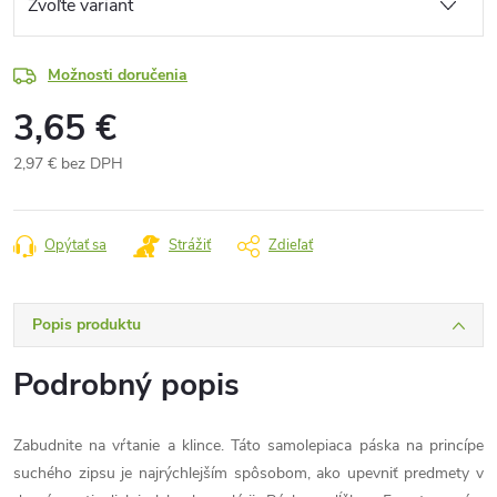
Možnosti doručenia
3,65 €
2,97 € bez DPH
Jednotková
cena:
Opýtať sa
Strážiť
Zdieľať
Popis produktu
Podrobný popis
Zabudnite na vŕtanie a klince. Táto samolepiaca páska na princípe
suchého zipsu je najrýchlejším spôsobom, ako upevniť predmety v