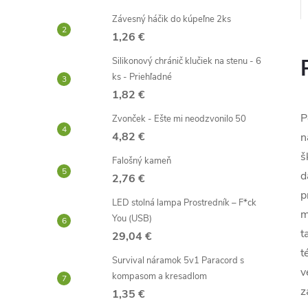
Závesný háčik do kúpeľne 2ks
1,26 €
Silikonový chránič klučiek na stenu - 6
ks - Priehľadné
1,82 €
P
Zvonček - Ešte mi neodzvonilo 50
4,82 €
n
š
Falošný kameň
d
2,76 €
p
LED stolná lampa Prostredník – F*ck
m
You (USB)
t
29,04 €
t
Survival náramok 5v1 Paracord s
v
kompasom a kresadlom
z
1,35 €