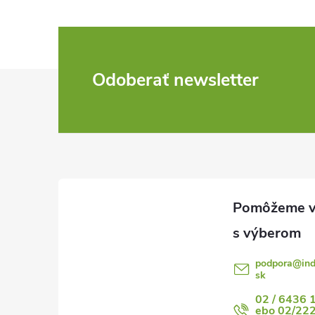
Z
Odoberať newsletter
á
p
ä
t
i
podpora
@
in
sk
e
02 / 6436 
ebo 02/22