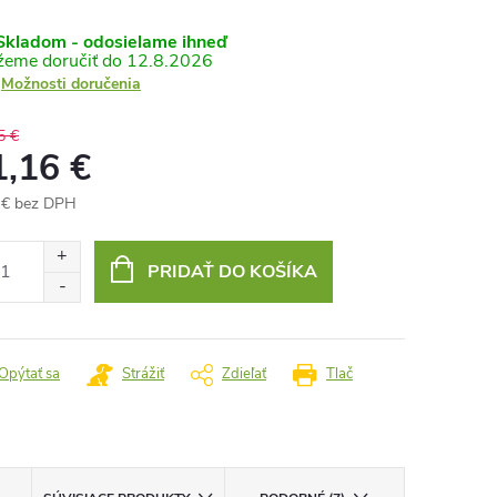
kladom - odosielame ihneď
12.8.2026
Možnosti doručenia
5 €
1,16 €
 € bez DPH
otková
:
PRIDAŤ DO KOŠÍKA
Opýtať sa
Strážiť
Zdieľať
Tlač