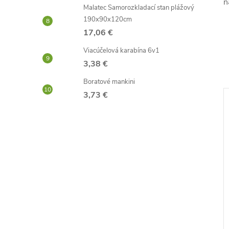
n
Malatec Samorozkladací stan plážový
190x90x120cm
17,06 €
Viacúčelová karabína 6v1
3,38 €
Boratové mankini
3,73 €
–36 %
–44 %
10,87 €
4,40 €
balíček Pivrnec
Lízatko vagína