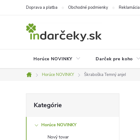
Prejsť
Doprava a platba
Obchodné podmienky
Reklamácia
na
obsah
Horúce NOVINKY
Darček pre koho
Horúce NOVINKY
Škraboška Temný anjel
Domov
B
Preskočiť
Kategórie
kategórie
o
Horúce NOVINKY
č
Nový tovar