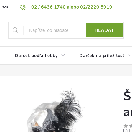
02 / 6436 1740 alebo 02/2220 5919
 tovaru
Vrátenie tovaru
Podmienky ochrany osobných údajov
HĽADAŤ
Darček podľa hobby
Darček na príležitosť
Š
a
Kód: