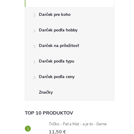
n
Darček pre koho
ý
Darček podľa hobby
p
Darček na príležitosť
a
Darček podľa typu
n
Darček podľa ceny
e
l
Značky
TOP 10 PRODUKTOV
Tričko - Pat a Mat - a je to - čierne
11,50 €