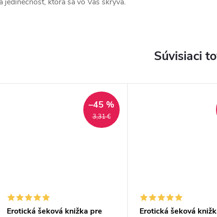
a jedinečnosť, ktorá sa vo Vás skrýva.
Súvisiaci t
–45 %
3,31 €
Erotická šeková knižka pre
Erotická šeková knižk