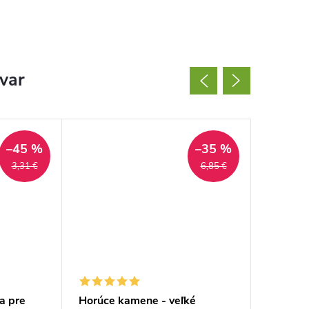
ovar
–45 %
–35 %
3,31 €
6,85 €
a pre
Horúce kamene - veľké
Hovoriac