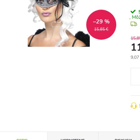
S
–29 %
15,85 €
15,8
1
9,07
Jedn
cena