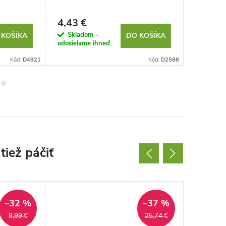
ženy - 
4,43 €
12,05 
Skladom -
Sklad
 KOŠÍKA
DO KOŠÍKA
odosielame ihneď
odosielam
Kód:
D4921
Kód:
D2588
–32 %
–37 %
9,99 €
25,74 €