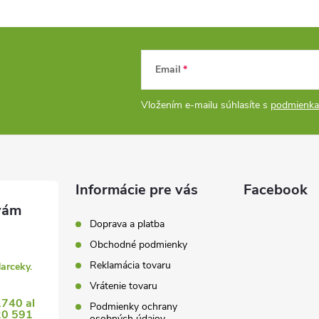
Email
Vložením e-mailu súhlasíte s
podmienka
Informácie pre vás
Facebook
Doprava a platba
Obchodné podmienky
Reklamácia tovaru
darceky.
Vrátenie tovaru
1740 al
Podmienky ochrany
20 591
osobných údajov