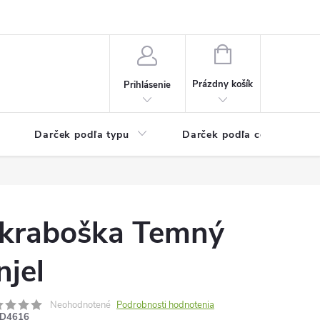
Kontaktné informácie
Veľkoobchodný program
NÁKUPNÝ
KOŠÍK
Prázdny košík
Prihlásenie
Darček podľa typu
Darček podľa ceny
kraboška Temný
njel
Neohodnotené
Podrobnosti hodnotenia
D4616