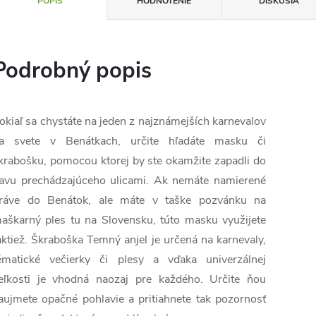
POPIS
HODNOTENIE
DISKUSIA
Podrobný popis
okiaľ sa chystáte na jeden z najznámejších karnevalov
a svete v Benátkach, určite hľadáte masku či
krabošku, pomocou ktorej by ste okamžite zapadli do
avu prechádzajúceho ulicami. Ak nemáte namierené
ráve do Benátok, ale máte v taške pozvánku na
aškarný ples tu na Slovensku, túto masku využijete
aktiež. Škraboška Temný anjel je určená na karnevaly,
ématické večierky či plesy a vďaka univerzálnej
eľkosti je vhodná naozaj pre každého. Určite ňou
aujmete opačné pohlavie a pritiahnete tak pozornosť