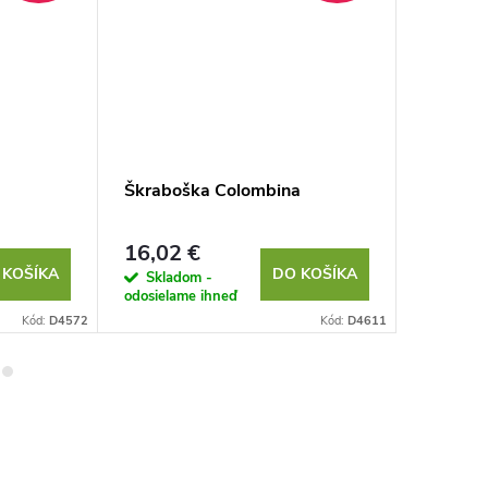
Škraboška Colombina
Škraboš
16,02 €
6,69 €
 KOŠÍKA
DO KOŠÍKA
Skladom -
Sklad
odosielame ihneď
odosielam
Kód:
D4572
Kód:
D4611