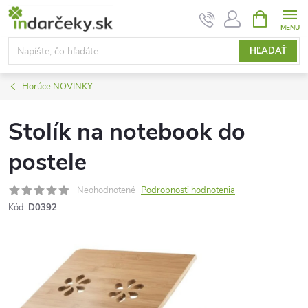
Prejsť
NÁKUPN
KOŠÍK
na
obsah
HĽADAŤ
Horúce NOVINKY
Stolík na notebook do
postele
Neohodnotené
Podrobnosti hodnotenia
Kód:
D0392