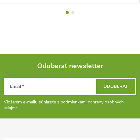
Odoberať newsletter
Z
Email
ODOBERAŤ
á
Vložením e-mailu súhlasíte s
podmienkami ochrany osobných
p
údajov
ä