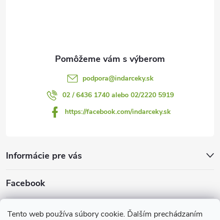
t
i
e
podpora
@
indarceky.sk
02 / 6436 1740 alebo 02/2220 5919
https://facebook.com/indarceky.sk
Informácie pre vás
Facebook
Prijímame online platby
Tento web používa súbory cookie. Ďalším prechádzaním