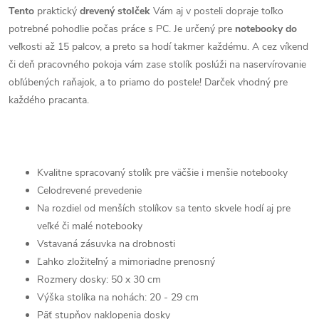
Tento
praktický
drevený stolček
Vám aj v posteli dopraje toľko
potrebné pohodlie počas práce s PC. Je určený pre
notebooky do
veľkosti až 15 palcov, a preto sa hodí takmer každému. A cez víkend
či deň pracovného pokoja vám zase stolík poslúži na naservírovanie
obľúbených raňajok, a to priamo do postele! Darček vhodný pre
každého pracanta.
Kvalitne spracovaný stolík pre väčšie i menšie notebooky
Celodrevené prevedenie
Na rozdiel od menších stolíkov sa tento skvele hodí aj pre
veľké či malé notebooky
Vstavaná zásuvka na drobnosti
Ľahko zložiteľný a mimoriadne prenosný
Rozmery dosky: 50 x 30 cm
Výška stolíka na nohách: 20 - 29 cm
Päť stupňov naklopenia dosky