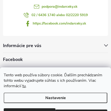
podpora
@
indarceky.sk
02 / 6436 1740 alebo 02/2220 5919
https://facebook.com/indarceky.sk
Informácie pre vás
Facebook
Prijímame online platby
Tento web používa súbory cookie. Ďalším prechádzaním
tohto webu vyjadrujete súhlas s ich používaním. Viac
informácií
tu
.
Nastavenie
Copyright 2026
Indarčeky.sk
. Všetky práva vyhradené.
Upraviť
nastavenie cookies