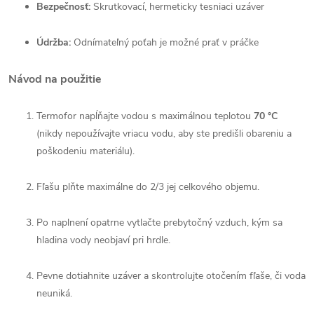
Bezpečnosť:
Skrutkovací, hermeticky tesniaci uzáver
Údržba:
Odnímateľný poťah je možné prať v práčke
Návod na použitie
Termofor napĺňajte vodou s maximálnou teplotou
70 °C
(nikdy nepoužívajte vriacu vodu, aby ste predišli obareniu a
poškodeniu materiálu).
Fľašu plňte maximálne do 2/3 jej celkového objemu.
Po naplnení opatrne vytlačte prebytočný vzduch, kým sa
hladina vody neobjaví pri hrdle.
Pevne dotiahnite uzáver a skontrolujte otočením fľaše, či voda
neuniká.