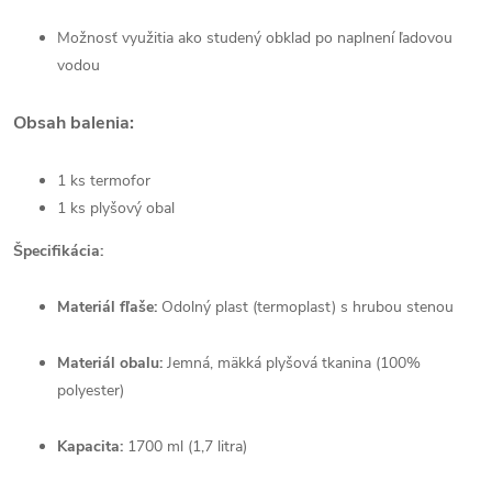
Možnosť využitia ako studený obklad po naplnení ľadovou
vodou
Obsah balenia:
1 ks termofor
1 ks plyšový obal
Špecifikácia:
Materiál fľaše:
Odolný plast (termoplast) s hrubou stenou
Materiál obalu:
Jemná, mäkká plyšová tkanina (100%
polyester)
Kapacita:
1700 ml (1,7 litra)