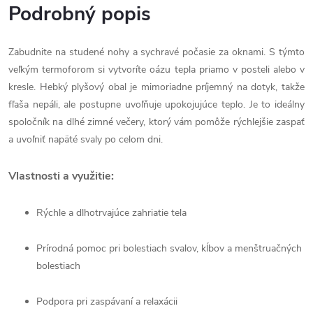
Podrobný popis
Zabudnite na studené nohy a sychravé počasie za oknami. S týmto
veľkým termoforom si vytvoríte oázu tepla priamo v posteli alebo v
kresle. Hebký plyšový obal je mimoriadne príjemný na dotyk, takže
fľaša nepáli, ale postupne uvoľňuje upokojujúce teplo. Je to ideálny
spoločník na dlhé zimné večery, ktorý vám pomôže rýchlejšie zaspať
a uvoľniť napäté svaly po celom dni.
Vlastnosti a využitie:
Rýchle a dlhotrvajúce zahriatie tela
Prírodná pomoc pri bolestiach svalov, kĺbov a menštruačných
bolestiach
Podpora pri zaspávaní a relaxácii