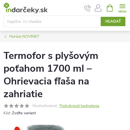
Prejsť
NÁKUPN
KOŠÍK
na
obsah
HĽADAŤ
Horúce NOVINKY
Termofor s plyšovým
poťahom 1700 ml –
Ohrievacia fľaša na
zahriatie
Neohodnotené
Podrobnosti hodnotenia
Kód:
Zvoľte variant