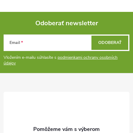
Odoberať newsletter
Z
Email
ODOBERAŤ
á
Vložením e-mailu súhlasíte s
podmienkami ochrany osobných
p
údajov
ä
t
i
e