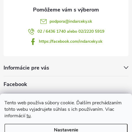
e
podpora
@
indarceky.sk
02 / 6436 1740 alebo 02/2220 5919
https://facebook.com/indarceky.sk
Informácie pre vás
Facebook
Prijímame online platby
Tento web používa súbory cookie. Ďalším prechádzaním
tohto webu vyjadrujete súhlas s ich používaním. Viac
informácií
tu
.
Nastavenie