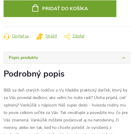
cena:
PRIDAŤ DO KOŠÍKA
Opýtať sa
Strážiť
Zdieľať
Popis produktu
Podrobný popis
Blíži sa deň starých rodičov a Vy hľadáte praktický darček, ktorý by
za Vás povedal dedkovi, ako veľmi ho máte radi? Úloha prijatá, cieľ
splnený! Vankúšik s nápisom Náš super dedo - hviezda rodiny mu
to povie celkom určite za Vás. Tak neváhajte a povedzte mu, čo pre
Vás znamená. Vankúšik môžete podarovať aj na narodeniny, či
meniny, alebo len tak, keď ho chcete potešiť. Je vyrobený z