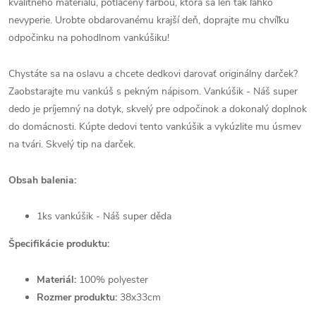
kvalitného materiálu, potlačený farbou, ktorá sa len tak ľahko
nevyperie. Urobte obdarovanému krajší deň, doprajte mu chvíľku
odpočinku na pohodlnom vankúšiku!
Chystáte sa na oslavu a chcete dedkovi darovať originálny darček?
Zaobstarajte mu vankúš s pekným nápisom. Vankúšik - Náš super
dedo je príjemný na dotyk, skvelý pre odpočinok a dokonalý doplnok
do domácnosti. Kúpte dedovi tento vankúšik a vykúzlite mu úsmev
na tvári. Skvelý tip na darček.
Obsah balenia:
1ks vankúšik - Náš super děda
Špecifikácie produktu:
Materiál:
100% polyester
Rozmer produktu:
38x33cm