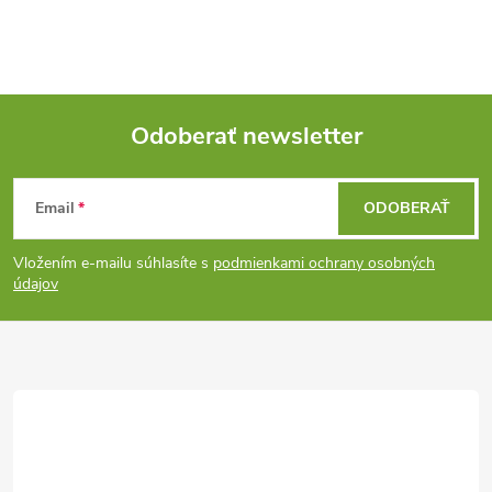
Odoberať newsletter
Z
Email
ODOBERAŤ
á
Vložením e-mailu súhlasíte s
podmienkami ochrany osobných
p
údajov
ä
t
i