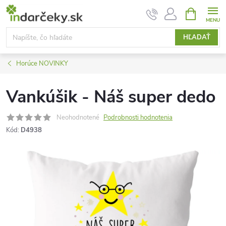
Prejsť
NÁKUPN
KOŠÍK
na
obsah
HĽADAŤ
Horúce NOVINKY
Vankúšik - Náš super dedo
Neohodnotené
Podrobnosti hodnotenia
Kód:
D4938