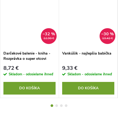
–32 %
–30 %
12,90 €
13,42 €
Darčekové balenie - kniha -
Vankúšik - najlepšia babička
Rozprávka o super otcovi
8,72 €
9,33 €
Skladom - odosielame ihneď
Skladom - odosielame ihneď
DO KOŠÍKA
DO KOŠÍKA