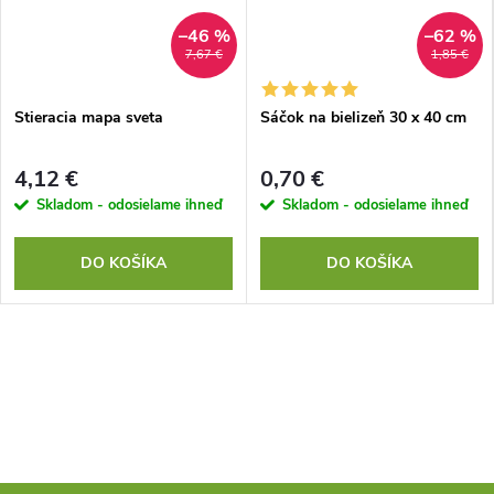
–46 %
–62 %
7,67 €
1,85 €
Stieracia mapa sveta
Sáčok na bielizeň 30 x 40 cm
4,12 €
0,70 €
Skladom - odosielame ihneď
Skladom - odosielame ihneď
DO KOŠÍKA
DO KOŠÍKA