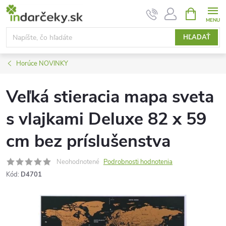
Prejsť
NÁKUPN
KOŠÍK
na
obsah
HĽADAŤ
Horúce NOVINKY
Veľká stieracia mapa sveta
s vlajkami Deluxe 82 x 59
cm bez príslušenstva
Neohodnotené
Podrobnosti hodnotenia
Kód:
D4701