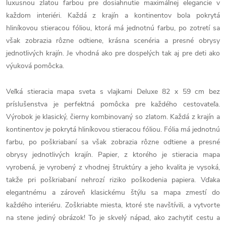
luxusnou zlatou farbou pre dosiahnutie maximálnej elegancie v
každom interiéri. Každá z krajín a kontinentov bola pokrytá
hliníkovou stieracou fóliou, ktorá má jednotnú farbu, po zotretí sa
však zobrazia rôzne odtiene, krásna scenéria a presné obrysy
jednotlivých krajín. Je vhodná ako pre dospelých tak aj pre deti ako
výuková pomôcka.
Veľká stieracia mapa sveta s vlajkami Deluxe 82 x 59 cm bez
príslušenstva je perfektná pomôcka pre každého cestovateľa.
Výrobok je klasický, čierny kombinovaný so zlatom. Každá z krajín a
kontinentov je pokrytá hliníkovou stieracou fóliou. Fólia má jednotnú
farbu, po poškriabaní sa však zobrazia rôzne odtiene a presné
obrysy jednotlivých krajín. Papier, z ktorého je stieracia mapa
vyrobená, je vyrobený z vhodnej štruktúry a jeho kvalita je vysoká,
takže pri poškriabaní nehrozí riziko poškodenia papiera. Vďaka
elegantnému a zároveň klasickému štýlu sa mapa zmestí do
každého interiéru. Zoškriabte miesta, ktoré ste navštívili, a vytvorte
na stene jediný obrázok! To je skvelý nápad, ako zachytiť cestu a