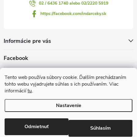
02 / 6436 1740 alebo 02/2220 5919
https://facebook.com/indarceky.sk
Informácie pre vás
Facebook
Prijímame online platby
Tento web používa súbory cookie. Ďalším prechádzaním
tohto webu vyjadrujete súhlas s ich používaním. Viac
informácií
tu
.
Nastavenie
Copyright 2026
Indarčeky.sk
. Všetky práva vyhradené.
Upraviť
nastavenie cookies
Odmietnuť
Súhlasím
Vytvoril Shoptet