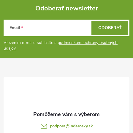
Odoberať newsletter
Z
Email
ODOBERAŤ
á
Vložením e-mailu súhlasíte s
podmienkami ochrany osobných
p
údajov
ä
t
i
e
podpora
@
indarceky.sk