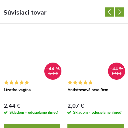
Súvisiaci tovar
–44 %
–44 %
4,40 €
3,70 €
Lízatko vagína
Antistresové prso 9cm
2,44 €
2,07 €
Skladom - odosielame ihneď
Skladom - odosielame ihneď