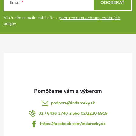
Email
ODOBERAŤ
á
Vložením e-mailu súhlasíte s
podmienkami ochrany osobných
p
údajov
ä
t
i
e
podpora
@
indarceky.sk
02 / 6436 1740 alebo 02/2220 5919
https://facebook.com/indarceky.sk