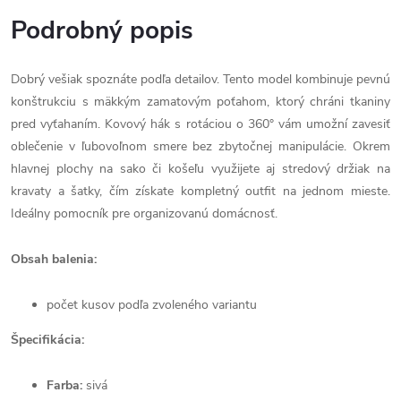
Podrobný popis
Dobrý vešiak spoznáte podľa detailov. Tento model kombinuje pevnú
konštrukciu s mäkkým zamatovým poťahom, ktorý chráni tkaniny
pred vyťahaním. Kovový hák s rotáciou o 360° vám umožní zavesiť
oblečenie v ľubovoľnom smere bez zbytočnej manipulácie. Okrem
hlavnej plochy na sako či košeľu využijete aj stredový držiak na
kravaty a šatky, čím získate kompletný outfit na jednom mieste.
Ideálny pomocník pre organizovanú domácnosť.
O
bsah balenia:
počet kusov podľa zvoleného variantu
Špecifikácia:
Farba:
sivá