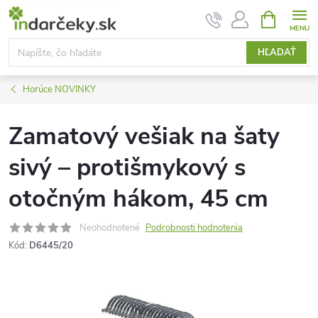
Prejsť
NÁKUPN
KOŠÍK
na
obsah
HĽADAŤ
Horúce NOVINKY
Zamatový vešiak na šaty
sivý – protišmykový s
otočným hákom, 45 cm
Neohodnotené
Podrobnosti hodnotenia
Kód:
D6445/20