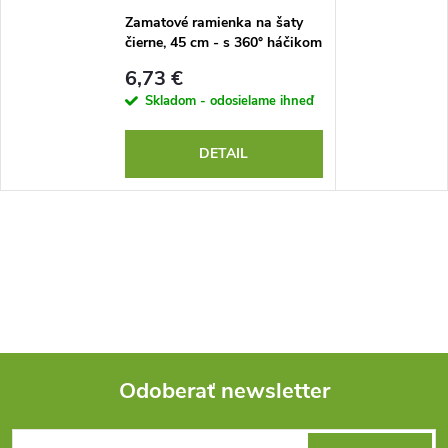
Zamatové ramienka na šaty
čierne, 45 cm - s 360° háčikom
6,73 €
Skladom - odosielame ihneď
DETAIL
Odoberať newsletter
Z