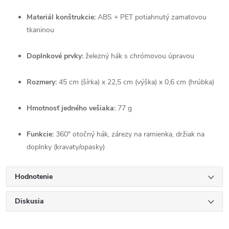
Materiál konštrukcie:
ABS + PET potiahnutý zamatovou
tkaninou
Doplnkové prvky:
železný hák s chrómovou úpravou
Rozmery:
45 cm (šírka) x 22,5 cm (výška) x 0,6 cm (hrúbka)
Hmotnosť jedného vešiaka:
77 g
Funkcie:
360° otočný hák, zárezy na ramienka, držiak na
doplnky (kravaty/opasky)
Hodnotenie
Diskusia