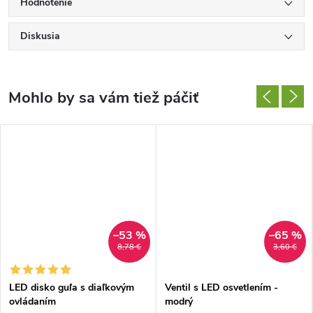
Hodnotenie
Diskusia
–53 %
–65 %
8,78 €
3,60 €
LED disko guľa s diaľkovým
Ventil s LED osvetlením -
ovládaním
modrý