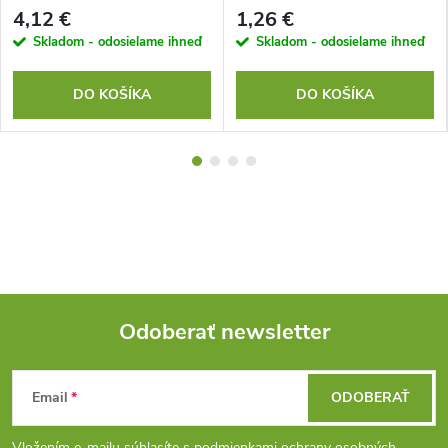
4,12 €
1,26 €
Skladom - odosielame ihneď
Skladom - odosielame ihneď
DO KOŠÍKA
DO KOŠÍKA
Odoberať newsletter
Z
Email
ODOBERAŤ
á
Vložením e-mailu súhlasíte s
podmienkami ochrany osobných