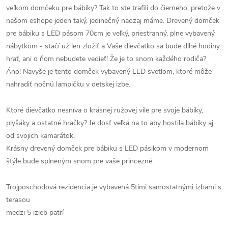
veľkom domčeku pre bábiky? Tak to ste trafili do čierneho, pretože v
našom eshope jeden taký, jedinečný naozaj máme. Drevený domček
pre bábiku s LED pásom 70cm je veľký, priestranný, plne vybavený
nábytkom - stačí už len zložiť a Vaše dievčatko sa bude dlhé hodiny
hrať, ani o ňom nebudete vedieť! Že je to snom každého rodiča?
Áno! Navyše je tento domček vybavený LED svetlom, ktoré môže
nahradiť nočnú lampičku v detskej izbe.
Ktoré dievčatko nesníva o krásnej ružovej vile pre svoje bábiky,
plyšáky a ostatné hračky? Je dosť veľká na to aby hostila bábiky aj
od svojich kamarátok.
Krásny drevený domček pre bábiku s LED pásikom v modernom
štýle bude splneným snom pre vaše princezné.
Trojposchodová rezidencia je vybavená 5timi samostatnými izbami s
terasou
medzi 5 izieb patrí