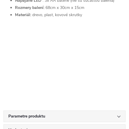
Napájané LED
: 3x AA batérie (nie sú súčasťou balenia)
Rozmery balení:
68cm x 30cm x 15cm
Materiál:
drevo, plast, kovové skrutky
Parametre produktu