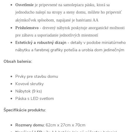
Osvetlenie
je pripevnené na samolepiacu pásku, ktorá sa
jednoducho nalepí na stropy a steny domu, môžete ho pripevniť
akýmkoľvek spôsobom, napájané je batériami AA
Príslušenstvo
- drevený nábytok poskytuje anorganické možnosti
pre zábavu a usporiadanie jednotlivých miestností
Estetický a robustný dizajn -
detaily v podobe miniatúrneho
nábytku a farebnej grafiky potešia
a urobia dom jedinečným
Obsah balenia:
Prvky pre stavbu domu
Kovové skrutky
Nábytok (9 ks)
Páska s LED svetlom
Špecifikácie produktu:
Rozmery domu:
62cm x 27cm x 70cm