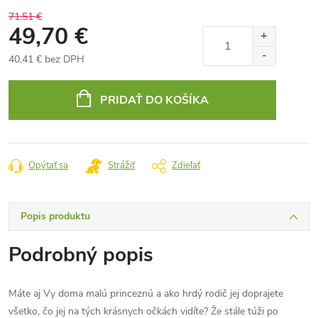
71,51 €
49,70 €
40,41 € bez DPH
Jednotková
cena:
PRIDAŤ DO KOŠÍKA
Opýtať sa
Strážiť
Zdieľať
Popis produktu
Podrobný popis
Máte aj Vy doma malú princeznú a ako hrdý rodič jej doprajete
všetko, čo jej na tých krásnych očkách vidíte? Že stále túži po