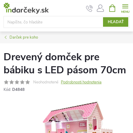
Prejsť
NÁKUPN
KOŠÍK
na
obsah
HĽADAŤ
Darček pre koho
Drevený domček pre
bábiku s LED pásom 70cm
Neohodnotené
Podrobnosti hodnotenia
Kód:
D4848