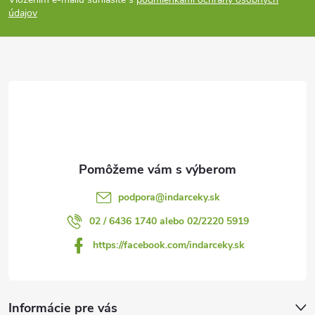
p
údajov
ä
t
i
e
podpora
@
indarceky.sk
02 / 6436 1740 alebo 02/2220 5919
https://facebook.com/indarceky.sk
Informácie pre vás