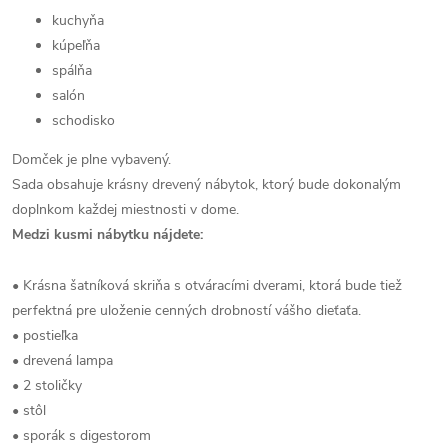
kuchyňa
kúpeľňa
spálňa
salón
schodisko
Domček je plne vybavený.
Sada obsahuje krásny drevený nábytok, ktorý bude dokonalým
doplnkom každej miestnosti v dome.
Medzi kusmi nábytku nájdete:
• Krásna šatníková skriňa s otváracími dverami, ktorá bude tiež
perfektná pre uloženie cenných drobností vášho dieťaťa.
• postieľka
• drevená lampa
• 2 stoličky
• stôl
• sporák s digestorom