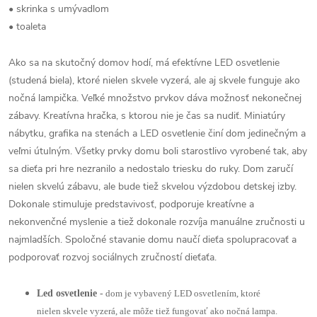
• skrinka s umývadlom
• toaleta
Ako sa na skutočný domov hodí, má efektívne LED osvetlenie
(studená biela), ktoré nielen skvele vyzerá, ale aj skvele funguje ako
nočná lampička. Veľké množstvo prvkov dáva možnosť nekonečnej
zábavy. Kreatívna hračka, s ktorou nie je čas sa nudiť. Miniatúry
nábytku, grafika na stenách a LED osvetlenie činí dom jedinečným a
veľmi útulným. Všetky prvky domu boli starostlivo vyrobené tak, aby
sa dieťa pri hre nezranilo a nedostalo triesku do ruky. Dom zaručí
nielen skvelú zábavu, ale bude tiež skvelou výzdobou detskej izby.
Dokonale stimuluje predstavivosť, podporuje kreatívne a
nekonvenčné myslenie a tiež dokonale rozvíja manuálne zručnosti u
najmladších. Spoločné stavanie domu naučí dieťa spolupracovať a
podporovať rozvoj sociálnych zručností dieťaťa.
Led osvetlenie
-
dom je vybavený LED osvetlením, ktoré
nielen skvele vyzerá, ale môže tiež fungovať ako nočná lampa.