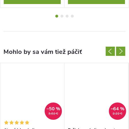
–50 %
–64 %
3,02 €
2,22 €