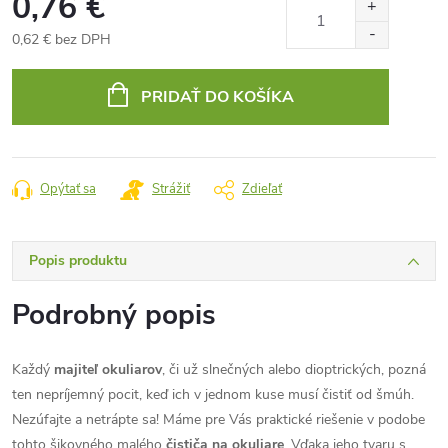
0,76 €
0,62 € bez DPH
Jednotková
cena:
PRIDAŤ DO KOŠÍKA
Opýtať sa
Strážiť
Zdieľať
Popis produktu
Podrobný popis
Každý
majiteľ okuliarov
, či už slnečných alebo dioptrických, pozná
ten nepríjemný pocit, keď ich v jednom kuse musí čistiť od šmúh.
Nezúfajte a netrápte sa! Máme pre Vás praktické riešenie v podobe
tohto šikovného malého
čističa na okuliare
. Vďaka jeho tvaru s