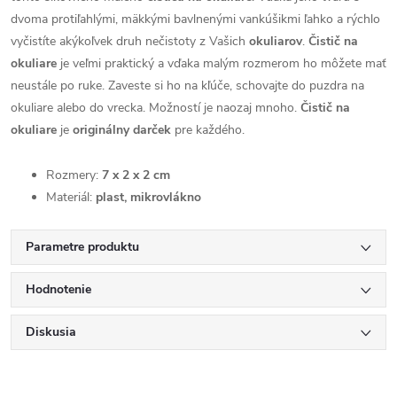
dvoma protiľahlými, mäkkými bavlnenými vankúšikmi ľahko a rýchlo
vyčistíte akýkoľvek druh nečistoty z Vašich
okuliarov
.
Čistič na
okuliare
je veľmi praktický a vďaka malým rozmerom ho môžete mať
neustále po ruke. Zaveste si ho na kľúče, schovajte do puzdra na
okuliare alebo do vrecka. Možností je naozaj mnoho.
Čistič na
okuliare
je
originálny darček
pre každého.
Rozmery:
7 x 2 x 2 cm
Materiál:
plast, mikrovlákno
Parametre produktu
Hodnotenie
Diskusia