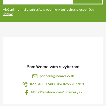
á
Vložením e-mailu súhlasíte s
podmienkami ochrany osobných
p
údajov
ä
t
i
e
podpora
@
indarceky.sk
02 / 6436 1740 alebo 02/2220 5919
https://facebook.com/indarceky.sk