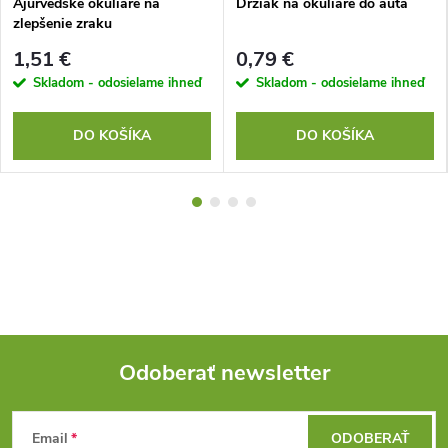
Ajurvédske okuliare na
Držiak na okuliare do auta
zlepšenie zraku
1,51 €
0,79 €
Skladom - odosielame ihneď
Skladom - odosielame ihneď
DO KOŠÍKA
DO KOŠÍKA
Odoberať newsletter
Z
Email
ODOBERAŤ