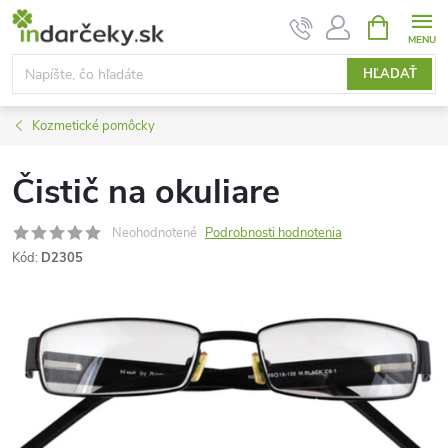
Prejsť
NÁKUPN
KOŠÍK
na
obsah
HĽADAŤ
Kozmetické pomôcky
Čistič na okuliare
Neohodnotené
Podrobnosti hodnotenia
Kód:
D2305