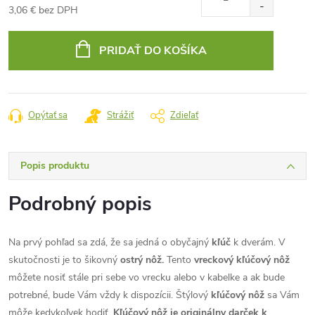
3,06 € bez DPH
Jednotková
cena:
PRIDAŤ DO KOŠÍKA
Opýtať sa
Strážiť
Zdieľať
Popis produktu
Podrobný popis
Na prvý pohľad sa zdá, že sa jedná o obyčajný
kľúč
k dverám. V
skutočnosti je to šikovný
ostrý nôž.
Tento
vreckový kľúčový nôž
môžete nosiť stále pri sebe vo vrecku alebo v kabelke a ak bude
potrebné, bude Vám vždy k dispozícii. Štýlový
kľúčový nôž
sa Vám
môže kedykoľvek hodiť.
Kľúčový nôž je originálny darček k