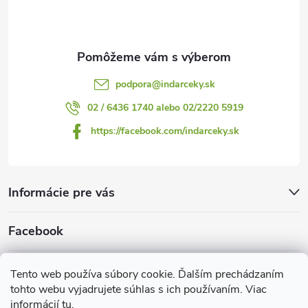
i
e
podpora
@
indarceky.sk
02 / 6436 1740 alebo 02/2220 5919
https://facebook.com/indarceky.sk
Informácie pre vás
Facebook
Prijímame online platby
Tento web používa súbory cookie. Ďalším prechádzaním
tohto webu vyjadrujete súhlas s ich používaním. Viac
informácií
tu
.