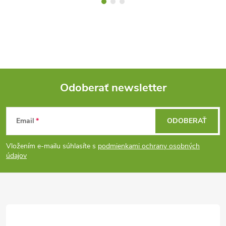
Odoberať newsletter
Z
Email
ODOBERAŤ
á
Vložením e-mailu súhlasíte s
podmienkami ochrany osobných
p
údajov
ä
t