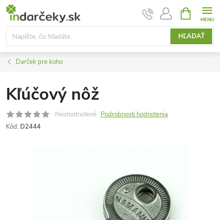
Prejsť
NÁKUPN
KOŠÍK
na
obsah
HĽADAŤ
Darček pre koho
Kľúčový nôž
Neohodnotené
Podrobnosti hodnotenia
Kód:
D2444