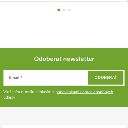
Odoberať newsletter
Z
Email
ODOBERAŤ
á
Vložením e-mailu súhlasíte s
podmienkami ochrany osobných
p
údajov
ä