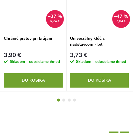
–37 %
–47 %
6,24 €
7,04 €
Chránič prstov pri krájaní
Univerzálny kľúč s
nadstavcom - bit
3,90 €
3,73 €
Skladom - odosielame ihneď
Skladom - odosielame ihneď
DO KOŠÍKA
DO KOŠÍKA