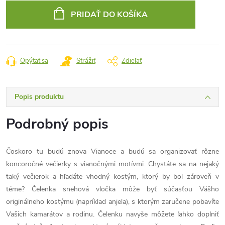
cena:
PRIDAŤ DO KOŠÍKA
Opýtať sa
Strážiť
Zdieľať
Popis produktu
Podrobný popis
Čoskoro tu budú znova Vianoce a budú sa organizovať rôzne
koncoročné večierky s vianočnými motívmi. Chystáte sa na nejaký
taký večierok a hľadáte vhodný kostým, ktorý by bol zároveň v
téme? Čelenka snehová vločka môže byť súčasťou Vášho
originálneho kostýmu (napríklad anjela), s ktorým zaručene pobavíte
Vašich kamarátov a rodinu. Čelenku navyše môžete ľahko doplniť