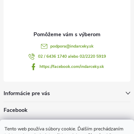
t
i
e
podpora
@
indarceky.sk
02 / 6436 1740 alebo 02/2220 5919
https://facebook.com/indarceky.sk
Informácie pre vás
Facebook
Prijímame online platby
Tento web používa súbory cookie. Ďalším prechádzaním