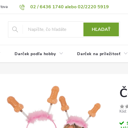
02 / 6436 1740 alebo 02/2220 5919
 tovaru
Vrátenie tovaru
Podmienky ochrany osobných údajov
HĽADAŤ
Darček podľa hobby
Darček na príležitosť
Č
Kód:
S