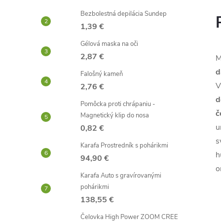
Bezbolestná depilácia Sundep
1,39 €
Gélová maska ​​na oči
2,87 €
M
d
Falošný kameň
V
2,76 €
d
Pomôcka proti chrápaniu -
č
Magnetický klip do nosa
u
0,82 €
s
Karafa Prostredník s pohárikmi
h
94,90 €
o
Karafa Auto s gravírovanými
pohárikmi
138,55 €
Čelovka High Power ZOOM CREE