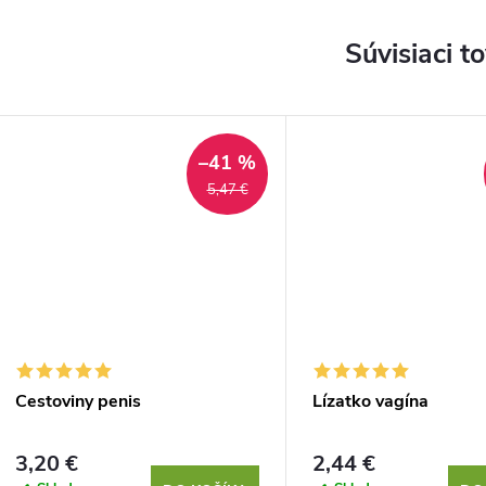
Súvisiaci t
–41 %
5,47 €
Cestoviny penis
Lízatko vagína
3,20 €
2,44 €