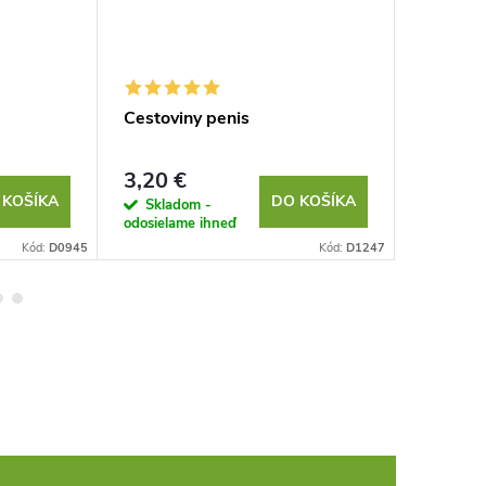
Cestoviny penis
Luxusné
115g
3,20 €
4,47 €
 KOŠÍKA
DO KOŠÍKA
Skladom -
Sklad
odosielame ihneď
odosielam
Kód:
D0945
Kód:
D1247