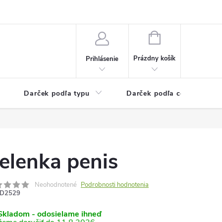
Kontaktné informácie
Veľkoobchodný program
NÁKUPNÝ
KOŠÍK
Prázdny košík
Prihlásenie
Darček podľa typu
Darček podľa ceny
elenka penis
Neohodnotené
Podrobnosti hodnotenia
D2529
kladom - odosielame ihneď