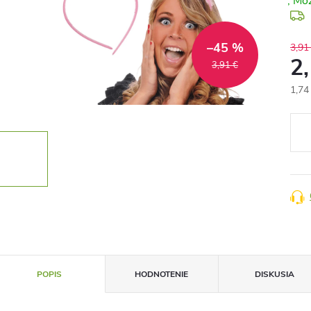
–45 %
3,91
2
3,91 €
1,74
Jedn
cena
POPIS
HODNOTENIE
DISKUSIA