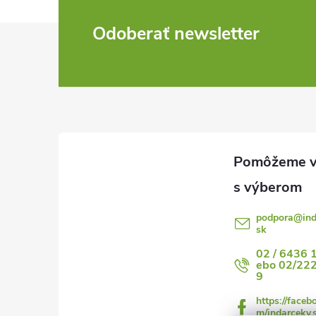
Z
Odoberať newsletter
á
p
ä
t
i
podpora
@
in
sk
e
02 / 6436 
ebo 02/22
9
https://faceb
m/indarceky.