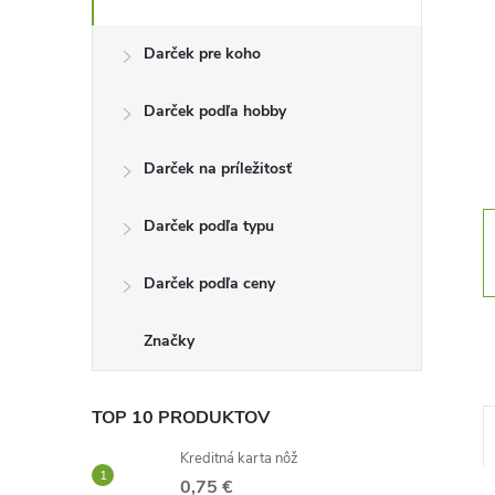
n
Darček pre koho
ý
Darček podľa hobby
p
Darček na príležitosť
a
Darček podľa typu
n
Darček podľa ceny
e
l
Značky
TOP 10 PRODUKTOV
Kreditná karta nôž
0,75 €