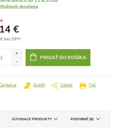
11.8.2026
Možnosti doručenia
 €
,14 €
 € bez DPH
otková
:
PRIDAŤ DO KOŠÍKA
Opýtať sa
Strážiť
Zdieľať
Tlač
SÚVISIACE PRODUKTY
PODOBNÉ (8)