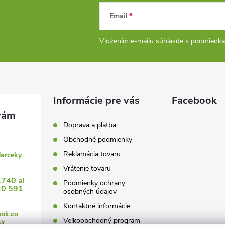
Email
Vložením e-mailu súhlasíte s
podmienka
Informácie pre vás
Facebook
Doprava a platba
Obchodné podmienky
Reklamácia tovaru
darceky.
Vrátenie tovaru
1740 al
Podmienky ochrany
20 591
osobných údajov
Kontaktné informácie
ook.co
Veľkoobchodný program
sk