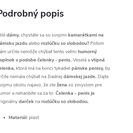
Podrobný popis
ilé
dámy,
chystáte sa so svojimi
kamarátkami na
ámsku jazdu
alebo
rozlúčku so slobodou?
Potom
ám určite nemôže chýbať tento veľmi
humorný
oplnok v podobe čelenky - penis.
Veselá a
vtipná
elenka,
ktorá má na konci tykadiel
pánske penisy,
by
rčite nemala chýbať na žiadnej
dámskej jazde.
Dajte
vojmu okoliu najavo, že ste
žena
so zmyslom pre
umor a nehanbíte sa za to.
Čelenka - penis je
riginálny
darček
na
rozlúčku so slobodou.
Materiál:
plast