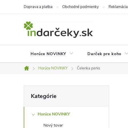
Prejsť
Doprava a platba
Obchodné podmienky
Reklamácia
na
obsah
Horúce NOVINKY
Darček pre koho
Horúce NOVINKY
Čelenka penis
Domov
B
Preskočiť
Kategórie
kategórie
o
Horúce NOVINKY
č
Nový tovar