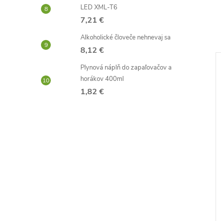
LED XML-T6
7,21 €
Alkoholické človeče nehnevaj sa
8,12 €
Plynová náplň do zapaľovačov a
–34 %
–44 %
horákov 400ml
6,80 €
3,70 €
1,82 €
ý penis
Antistresové prso 9cm
2,07 €