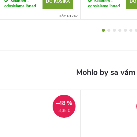
Skladom -
Skladom -
DO KOŠÍKA
DO
odosielame ihneď
odosielame ihneď
Kód:
D1247
–48 %
3,35 €