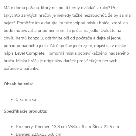
Máte doma pařana, ktorý nespustí herný ovládač z ruky? Pre
takýchto zarytých hráčov je niekedy ťažké nezabudnúť, že by sa mali
najesť. Pomôžte im a darujte im túto vtipnú misku hráča, ktorá ich
bude motivovať a pripomenie im, že je čas na jedlo. Odložte na
chvíľu hernú konzolu, odtrhnite oči od počítača a dajte si jednu
porciu poriadneho jedla. Ak úspešne jedlo zjete, objaví sa v miske
nápis
Level Complete
. Humorná miska pobaví každého nadšeného
hráča. Miska hráča je originálny darček pre všetkých herných
pařanov a pařanky.
Obsah balenia:
1 ks miska
Špecifikácie produktu:
Rozmery: Priemer: 13,8 cm Výška: 6 cm Šírka: 22,5 cm
Balenie: 22,5x13,5x6 cm