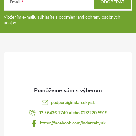
Email
ODOBERAŤ
á
Vložením e-mailu súhlasíte s
podmienkami ochrany osobných
p
údajov
ä
t
i
e
podpora
@
indarceky.sk
02 / 6436 1740 alebo 02/2220 5919
https://facebook.com/indarceky.sk