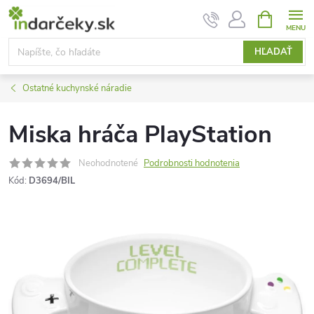
Prejsť
NÁKUPN
KOŠÍK
na
obsah
HĽADAŤ
Ostatné kuchynské náradie
Miska hráča PlayStation
Neohodnotené
Podrobnosti hodnotenia
Kód:
D3694/BIL