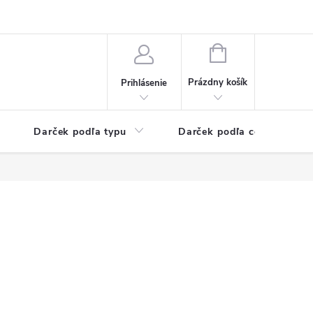
Kontaktné informácie
Veľkoobchodný program
NÁKUPNÝ
KOŠÍK
Prázdny košík
Prihlásenie
Darček podľa typu
Darček podľa ceny