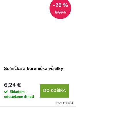
–28 %
8,68 €
Soľnička a korenička včielky
6,24 €
DO KOŠÍKA
Skladom -
odosielame ihneď
Kód:
D2284
O