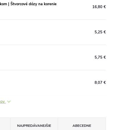
čkom | Štvorcové dózy na korenie
16,80 €
5,25 €
5,75 €
8,07 €
ktov
NAJPREDÁVANEJŠIE
ABECEDNE