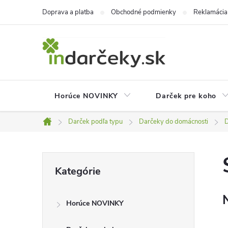
Prejsť
Doprava a platba
Obchodné podmienky
Reklamácia
na
obsah
Horúce NOVINKY
Darček pre koho
Darček podľa typu
Darčeky do domácnosti
D
Domov
B
Preskočiť
Kategórie
kategórie
o
Horúce NOVINKY
č