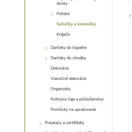
dosky
Poháre
7
Soľničky a koreničky
Krájače
Darčeky do kúpeľne
Darčeky do chodby
i
Dekorácie
i
Vianočné dekorácie
Organizéry
Kvitnúce čaje a príslušenstvo
Pomôcky na upratovanie
Preukazy a certifikáty