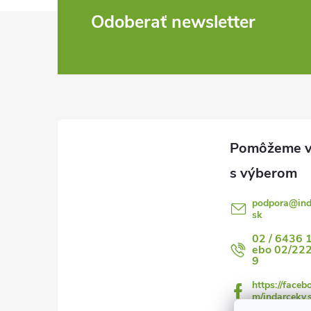
Z
Odoberať newsletter
á
p
ä
t
i
podpora
@
in
sk
e
02 / 6436 
ebo 02/22
9
https://faceb
m/indarceky.