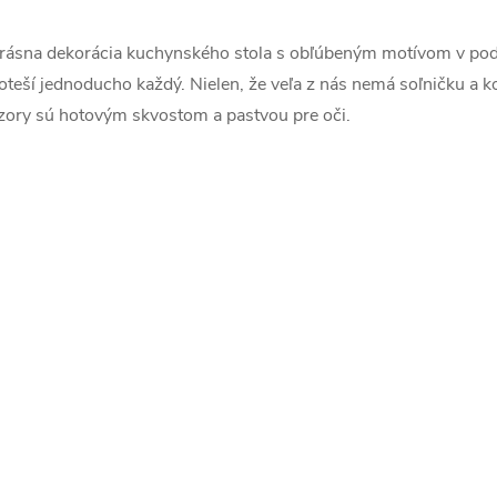
v
rásna dekorácia kuchynského stola s obľúbeným motívom v podo
oteší jednoducho každý. Nielen, že veľa z nás nemá soľničku a ko
zory sú hotovým skvostom a pastvou pre oči.
á
d
a
c
e
p
v