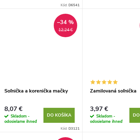
o
d
Kód:
D6541
d
u
–34 %
u
12,24 €
k
k
t
t
o
o
v
v
Soľnička a korenička mačky
Zamilovaná soľnička
8,07 €
3,97 €
DO KOŠÍKA
DO
Skladom -
Skladom -
odosielame ihneď
odosielame ihneď
Kód:
D3121