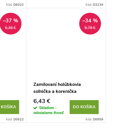
Kód:
D6022
Kód:
D3239
–37 %
–34 %
6,36 €
9,78 €
Zamilovaní holúbkovia
soľnička a korenička
6,43 €
 KOŠÍKA
DO KOŠÍKA
Skladom -
odosielame ihneď
Kód:
D0622
Kód:
D0858