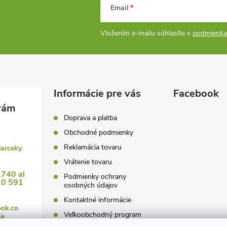
Email
Vložením e-mailu súhlasíte s
podmienka
Informácie pre vás
Facebook
Doprava a platba
Obchodné podmienky
Reklamácia tovaru
darceky.
Vrátenie tovaru
1740 al
Podmienky ochrany
20 591
osobných údajov
Kontaktné informácie
ook.co
Veľkoobchodný program
sk