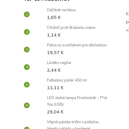
Dáždnik na hlavu
K
1,65 €
l
p
Chránič proti škrípaniu zubov
v
1,14 €
Palica so zvončekom pre dôchodcov
19,57 €
Lízatko vagína
2,44 €
i
Futbalový pohár 450 ml
11,11 €
LED stolná lampa Prostredník – F*ck
You (USB)
r
29,04 €
Vtipné pánske tričko s potlačou
Veselý cyklista – bavlnené,