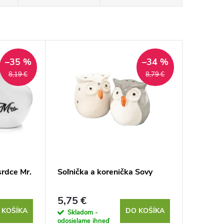
–35 %
–34 %
8,19 €
8,79 €
srdce Mr.
Soľnička a korenička Sovy
5,75 €
 KOŠÍKA
DO KOŠÍKA
Skladom -
odosielame ihneď