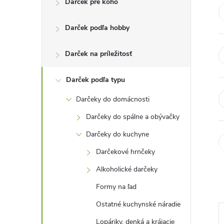
Darček pre koho
n
Darček podľa hobby
ý
p
Darček na príležitosť
a
Darček podľa typu
Darčeky do domácnosti
n
Darčeky do spálne a obývačky
e
Darčeky do kuchyne
Darčekové hrnčeky
l
Alkoholické darčeky
Formy na ľad
Ostatné kuchynské náradie
Lopáriky, denká a krájacie