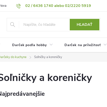
02 / 6436 1740 alebo 02/2220 5919
 tovaru
Vrátenie tovaru
Podmienky ochrany osobných údajov
HĽADAŤ
Darček podľa hobby
Darček na príležitosť
arčeky do kuchyne
Soľničky a koreničky
Soľničky a koreničky
Najpredávanejšie