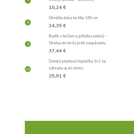
10,24 €
Okrúhla deka tortilla 180 cm
24,35 €
Budík s terčom a pištoľou zelený –
Strelou do terča proti zaspávaniu
37,44 €
Detská plastová hojdačka 3v1 na
i
záhradu aj do domu
25,91 €