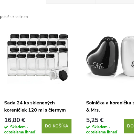
a
položiek celkom
d
V
e
ý
n
p
e
s
p
p
Sada 24 ks sklenených
Soľnička a korenička 
r
koreničiek 120 ml s čiernym
& Mrs.
r
viečkom | Štvorcové dózy na
16,80 €
5,25 €
o
korenie
DO KOŠÍKA
DO
Skladom -
Skladom -
odosielame ihneď
odosielame ihneď