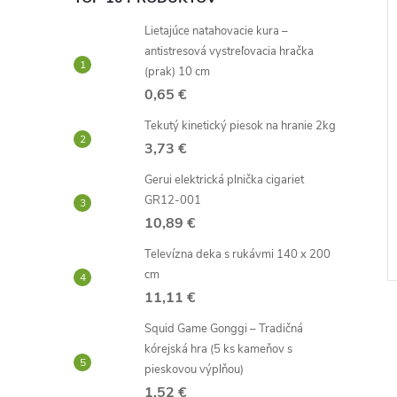
Lietajúce natahovacie kura –
antistresová vystreľovacia hračka
(prak) 10 cm
0,65 €
Tekutý kinetický piesok na hranie 2kg
3,73 €
Gerui elektrická plnička cigariet
GR12-001
10,89 €
Televízna deka s rukávmi 140 x 200
cm
11,11 €
Squid Game Gonggi – Tradičná
kórejská hra (5 ks kameňov s
pieskovou výplňou)
1,52 €