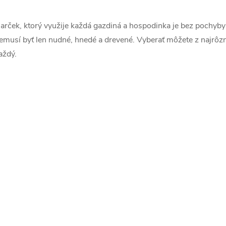
arček, ktorý využije každá gazdiná a hospodinka je bez pochyby
á
emusí byť len nudné, hnedé a drevené. Vyberať môžete z najrôznej
d
aždý.
a
c
e
p
v
k