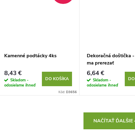
Kamenné podtácky 4ks
Dekoračná doštička 
ma prerezať
8,43 €
6,64 €
DO KOŠÍKA
DO
Skladom -
Skladom -
odosielame ihneď
odosielame ihneď
Kód:
D3656
O
NAČÍTAŤ ĎALŠIE
v