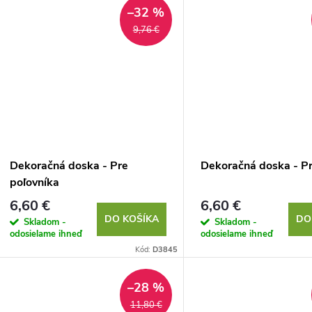
–32 %
9,76 €
Dekoračná doska - Pre
Dekoračná doska - Pr
poľovníka
6,60 €
6,60 €
DO KOŠÍKA
DO
Skladom -
Skladom -
odosielame ihneď
odosielame ihneď
Kód:
D3845
–28 %
11,80 €