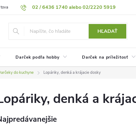
02 / 6436 1740 alebo 02/2220 5919
 tovaru
Vrátenie tovaru
Podmienky ochrany osobných údajov
HĽADAŤ
Darček podľa hobby
Darček na príležitosť
arčeky do kuchyne
Lopáriky, denká a krájacie dosky
Lopáriky, denká a krája
Najpredávanejšie