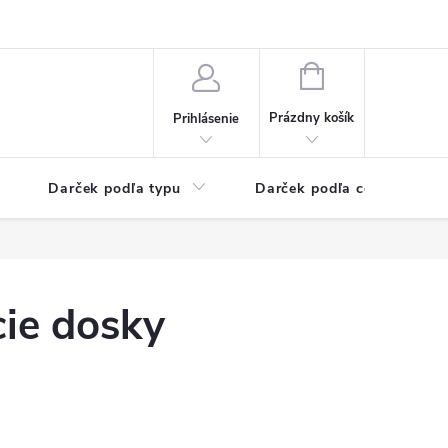
Kontaktné informácie
Veľkoobchodný program
NÁKUPNÝ
KOŠÍK
Prázdny košík
Prihlásenie
Darček podľa typu
Darček podľa ceny
cie dosky