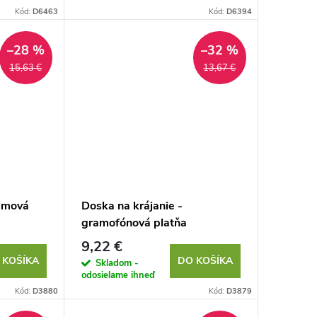
Kód:
D6463
Kód:
D6394
–28 %
–32 %
15,63 €
13,67 €
ilmová
Doska na krájanie -
gramofónová platňa
9,22 €
 KOŠÍKA
DO KOŠÍKA
Skladom -
odosielame ihneď
Kód:
D3880
Kód:
D3879