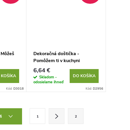
- Môžeš
Dekoračná doštička -
Pomôžem ti v kuchyni
6,64 €
 KOŠÍKA
DO KOŠÍKA
Skladom -
odosielame ihneď
Kód:
D3018
Kód:
D2956
S
 4
1
2
t