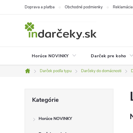
Prejsť
Doprava a platba
Obchodné podmienky
Reklamácia
na
obsah
Horúce NOVINKY
Darček pre koho
Darček podľa typu
Darčeky do domácnosti
D
Domov
B
Preskočiť
Kategórie
kategórie
o
Horúce NOVINKY
č