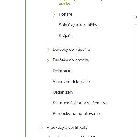
dosky
Poháre
1
Soľničky a koreničky
Krájače
Darčeky do kúpeľne
Darčeky do chodby
i
Dekorácie
i
Vianočné dekorácie
Organizéry
Kvitnúce čaje a príslušenstvo
Pomôcky na upratovanie
Preukazy a certifikáty