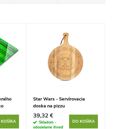
deného
Star Wars - Servírovacia
ko
doska na pizzu
STORMTROOPER
39,32 €
 KOŠÍKA
DO KOŠÍKA
Skladom -
odosielame ihneď