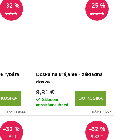
–32 %
–25 %
9,76 €
13,14 €
e rybára
Doska na krájanie - základná
doska
9,81 €
 KOŠÍKA
DO KOŠÍKA
Skladom -
odosielame ihneď
Kód:
D3844
Kód:
D3657
–32 %
–32 %
9,82 €
9,82 €