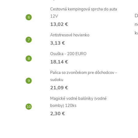
l
Cestovná kempingová sprcha do auta
D
12V
n
13,02 €
k
Antistresové hovienko
3,13 €
Osuška - 200 EURO
18,14 €
i
Palica so zvončekom pre dôchodcov -
sudoku
21,09 €
Magické vodné balóniky (vodné
r
bomby) 120ks
2,30 €