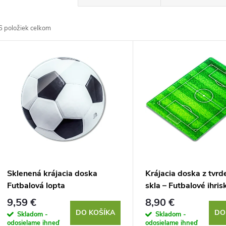
a
6
položiek celkom
d
V
e
ý
n
p
e
s
p
p
Sklenená krájacia doska
Krájacia doska z tvr
r
Futbalová lopta
skla – Futbalové ihris
r
9,59 €
8,90 €
o
DO KOŠÍKA
DO
Skladom -
Skladom -
odosielame ihneď
odosielame ihneď