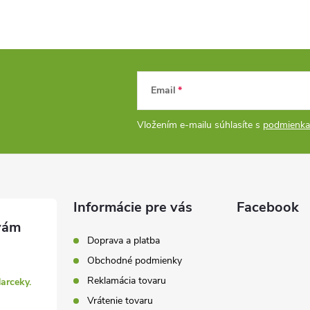
y
v
ý
p
Email
Vložením e-mailu súhlasíte s
podmienka
s
u
Informácie pre vás
Facebook
Doprava a platba
Obchodné podmienky
Reklamácia tovaru
darceky.
Vrátenie tovaru