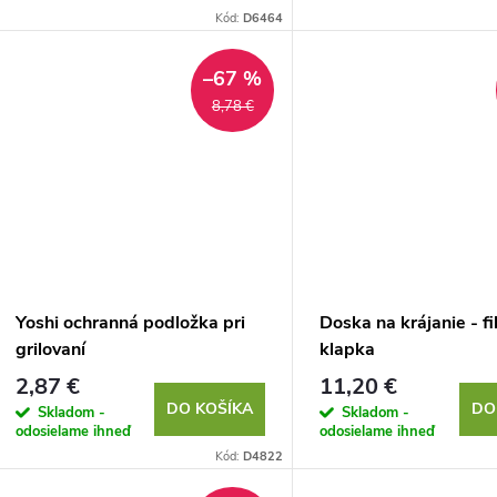
o
d
Kód:
D6464
d
u
–67 %
u
8,78 €
k
k
t
t
o
o
v
v
Yoshi ochranná podložka pri
Doska na krájanie - f
grilovaní
klapka
2,87 €
11,20 €
DO KOŠÍKA
DO
Skladom -
Skladom -
odosielame ihneď
odosielame ihneď
Kód:
D4822