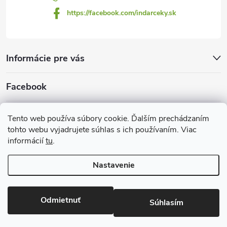
https://facebook.com/indarceky.sk
Informácie pre vás
Facebook
Prijímame online platby
Tento web používa súbory cookie. Ďalším prechádzaním
tohto webu vyjadrujete súhlas s ich používaním. Viac
informácií
tu
.
Nastavenie
Copyright 2026
Indarčeky.sk
. Všetky práva vyhradené.
Upraviť
nastavenie cookies
Odmietnuť
Súhlasím
Vytvoril Shoptet