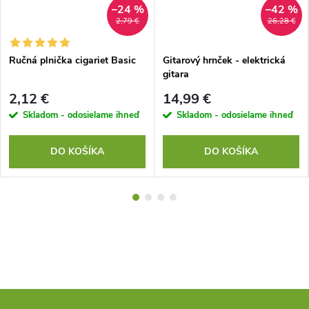
–24 %
–42 %
2,79 €
26,28 €
Ručná plnička cigariet Basic
Gitarový hrnček - elektrická
gitara
2,12 €
14,99 €
Skladom - odosielame ihneď
Skladom - odosielame ihneď
DO KOŠÍKA
DO KOŠÍKA