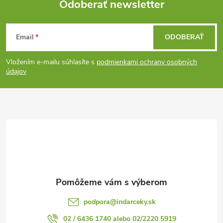
Odoberať newsletter
Z
Email
ODOBERAŤ
á
Vložením e-mailu súhlasíte s
podmienkami ochrany osobných
p
údajov
ä
t
i
e
podpora
@
indarceky.sk
02 / 6436 1740 alebo 02/2220 5919