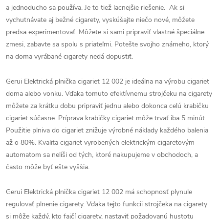
a jednoducho sa používa. Je to tiež lacnejšie riešenie. Ak si
vychutnávate aj bežné cigarety, vyskúšajte niečo nové, môžete
predsa experimentovať. Môžete si sami pripraviť vlastné špeciálne
zmesi, zabavte sa spolu s priateľmi. Potešte svojho známeho, ktorý
na doma vyrábané cigarety nedá dopustiť.
Gerui Elektrická plnička cigariet 12 002 je ideálna na výrobu cigariet
doma alebo vonku. Vďaka tomuto efektívnemu strojčeku na cigarety
môžete za krátku dobu pripraviť jednu alebo dokonca celú krabičku
cigariet súčasne. Príprava krabičky cigariet môže trvať iba 5 minút.
Použitie plniva do cigariet znižuje výrobné náklady každého balenia
až o 80%. Kvalita cigariet vyrobených elektrickým cigaretovým
automatom sa nelíši od tých, ktoré nakupujeme v obchodoch, a
často môže byť ešte vyššia.
Gerui Elektrická plnička cigariet 12 002 má schopnosť plynule
regulovať plnenie cigarety. Vďaka tejto funkcii strojčeka na cigarety
si môže každý, kto fajčí cigarety, nastaviť požadovanú hustotu