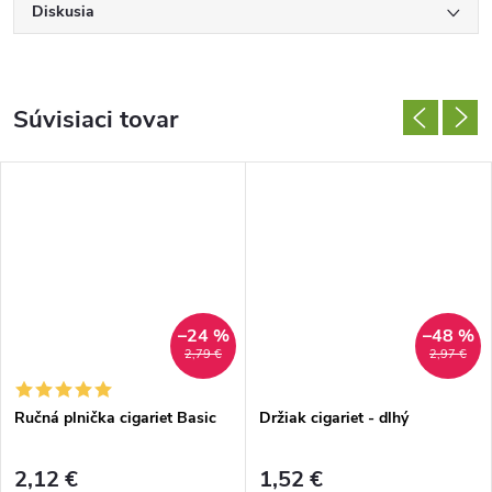
Diskusia
Súvisiaci tovar
–24 %
–48 %
2,79 €
2,97 €
Ručná plnička cigariet Basic
Držiak cigariet - dlhý
2,12 €
1,52 €