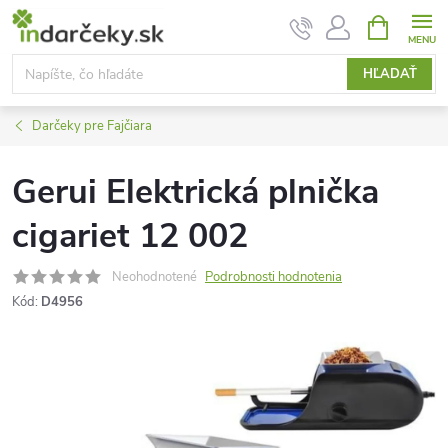
Prejsť
NÁKUPN
KOŠÍK
na
obsah
HĽADAŤ
Darčeky pre Fajčiara
Gerui Elektrická plnička
cigariet 12 002
Neohodnotené
Podrobnosti hodnotenia
Kód:
D4956