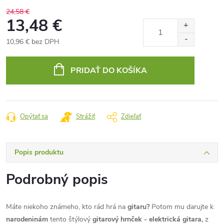
24,58 €
13,48 €
10,96 € bez DPH
Jednotková
cena:
PRIDAŤ DO KOŠÍKA
Opýtať sa
Strážiť
Zdieľať
Popis produktu
Podrobný popis
Máte niekoho známeho, kto rád hrá na
gitaru?
Potom mu darujte k
narodeninám
tento štýlový
gitarový hrnček - elektrická gitara,
z