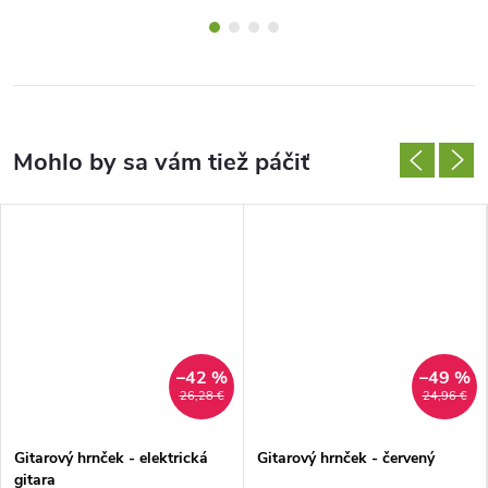
–42 %
–49 %
26,28 €
24,96 €
Gitarový hrnček - elektrická
Gitarový hrnček - červený
gitara