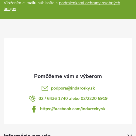
Vložením e-mailu súhlasíte s
podmienkami ochrany osobných
p
údajov
ä
t
i
e
podpora
@
indarceky.sk
02 / 6436 1740 alebo 02/2220 5919
https://facebook.com/indarceky.sk
Informácie pre vás