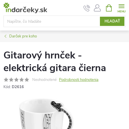
Prejsť
NÁKUPN
KOŠÍK
na
obsah
HĽADAŤ
Darček pre koho
Gitarový hrnček -
elektrická gitara čierna
Neohodnotené
Podrobnosti hodnotenia
Kód:
D2616