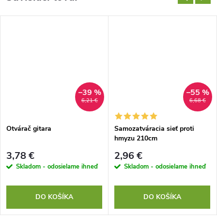
–39 %
–55 %
6,21 €
6,68 €
Otvárač gitara
Samozatváracia sieť proti
hmyzu 210cm
3,78 €
2,96 €
Skladom - odosielame ihneď
Skladom - odosielame ihneď
DO KOŠÍKA
DO KOŠÍKA