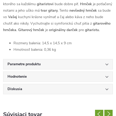
ktorého sa každému
gitaristovi
bude dobre piť.
Hrnček
je potlačený
notami a jeho uško má
tvar gitary.
Tento
nevšedný hrnček
sa bude
vo
Vašej
kuchyni krásne vynímať a čaj alebo káva z neho bude
chutiť ako nikdy. Vychutnajte si symfonickú chuť pitia z
gitarového
hrnčeka. Gitarový hrnček
je
originálny darček
pre
gitaristu.
Rozmery balenia: 14,5 x 14,5 x 9 cm
Hmotnosť balenia: 0,36 kg
Parametre produktu
Hodnotenie
Diskusia
Súvisiaci tovar