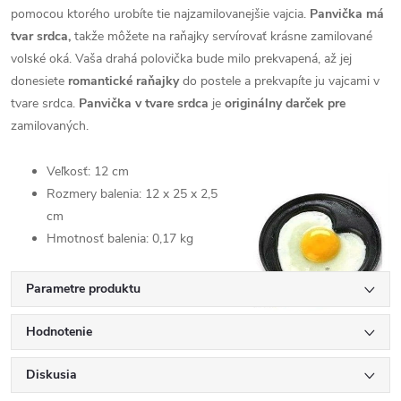
pomocou ktorého urobíte tie najzamilovanejšie vajcia.
Panvička má
tvar srdca,
takže môžete na raňajky servírovať krásne zamilované
volské oká. Vaša drahá polovička bude milo prekvapená, až jej
donesiete
romantické raňajky
do postele a prekvapíte ju vajcami v
tvare srdca.
Panvička v tvare srdca
je
originálny darček pre
zamilovaných.
Veľkosť: 12 cm
Rozmery balenia: 12 x 25 x 2,5
cm
Hmotnosť balenia: 0,17 kg
Parametre produktu
Hodnotenie
Diskusia