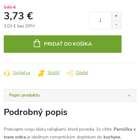
5,81 €
3,73 €
3,03 € bez DPH
Jednotková
cena:
PRIDAŤ DO KOŠÍKA
Opýtať sa
Strážiť
Zdieľať
Popis produktu
Podrobný popis
Prekvapte svoju lásku raňajkami, ktoré povedia, čo cítite.
Panvička v
tvare srdca
je ideálnym romantickým doplnkom do
kuchyne,