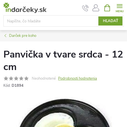
Prejsť
NÁKUPN
KOŠÍK
na
obsah
HĽADAŤ
Darček pre koho
Panvička v tvare srdca - 12
cm
Neohodnotené
Podrobnosti hodnotenia
Kód:
D1894