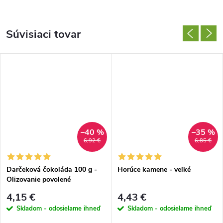
Súvisiaci tovar
–40 %
–35 %
6,92 €
6,85 €
Darčeková čokoláda 100 g -
Horúce kamene - veľké
Olizovanie povolené
4,15 €
4,43 €
Skladom - odosielame ihneď
Skladom - odosielame ihneď