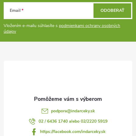
Z
Email
ODOBERAŤ
á
Vložením e-mailu súhlasíte s
podmienkami ochrany osobných
p
údajov
ä
t
i
e
podpora
@
indarceky.sk
02 / 6436 1740 alebo 02/2220 5919
https://facebook.com/indarceky.sk