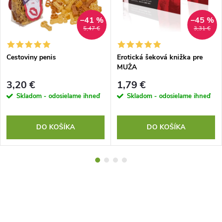
–41 %
–45 %
5,47 €
3,31 €
Cestoviny penis
Erotická šeková knižka pre
MUŽA
3,20 €
1,79 €
Skladom - odosielame ihneď
Skladom - odosielame ihneď
DO KOŠÍKA
DO KOŠÍKA