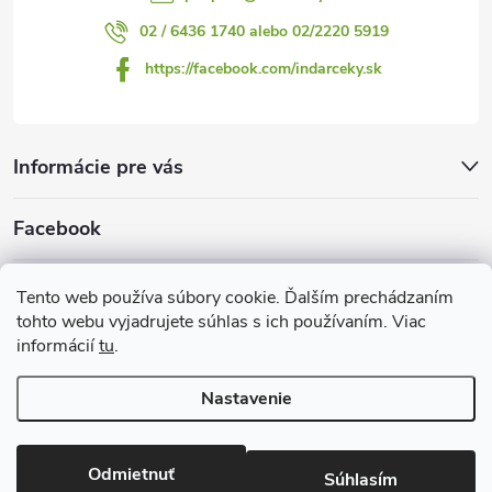
02 / 6436 1740 alebo 02/2220 5919
https://facebook.com/indarceky.sk
Informácie pre vás
Facebook
Prijímame online platby
Tento web používa súbory cookie. Ďalším prechádzaním
tohto webu vyjadrujete súhlas s ich používaním. Viac
informácií
tu
.
Nastavenie
Copyright 2026
Indarčeky.sk
. Všetky práva vyhradené.
Upraviť
nastavenie cookies
Odmietnuť
Súhlasím