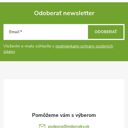
Odoberať newsletter
Z
Email
ODOBERAŤ
á
Vložením e-mailu súhlasíte s
podmienkami ochrany osobných
p
údajov
ä
t
i
e
podpora
@
indarceky.sk