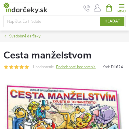
Prejsť
NÁKUPN
KOŠÍK
na
obsah
HĽADAŤ
Svadobné darčeky
Cesta manželstvom
1 hodnotenie
Podrobnosti hodnotenia
Kód:
D1624