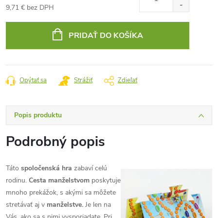
9,71 € bez DPH
Jednotková
cena:
PRIDAŤ DO KOŠÍKA
Opýtať sa
Strážiť
Zdieľať
Popis produktu
Podrobný popis
Táto
spoločenská hra
zabaví celú
rodinu.
Cesta manželstvom
poskytuje
mnoho prekážok, s akými sa môžete
stretávať aj v
manželstve.
Je len na
Vás, ako sa s nimi vysporiadate. Pri