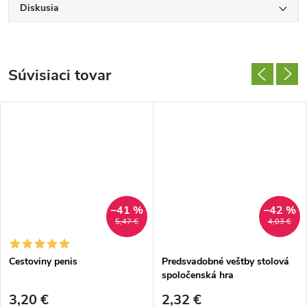
Diskusia
Súvisiaci tovar
–41 %
–42 %
5,47 €
4,03 €
Cestoviny penis
Predsvadobné veštby stolová
spoločenská hra
3,20 €
2,32 €