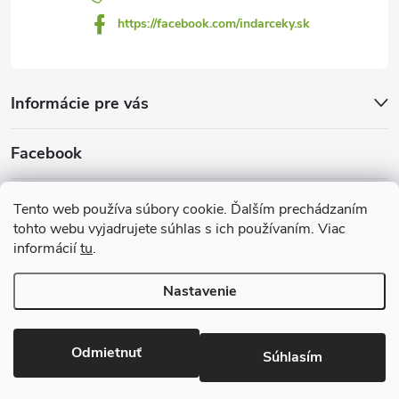
https://facebook.com/indarceky.sk
Informácie pre vás
Facebook
Prijímame online platby
Tento web používa súbory cookie. Ďalším prechádzaním
tohto webu vyjadrujete súhlas s ich používaním. Viac
informácií
tu
.
Nastavenie
Copyright 2026
Indarčeky.sk
. Všetky práva vyhradené.
Upraviť
nastavenie cookies
Odmietnuť
Súhlasím
Vytvoril Shoptet