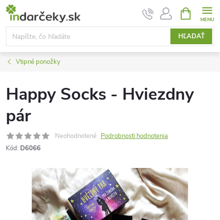
Prejsť
NÁKUPN
KOŠÍK
na
obsah
HĽADAŤ
Vtipné ponožky
Happy Socks - Hviezdny
pár
Neohodnotené
Podrobnosti hodnotenia
Kód:
D6066