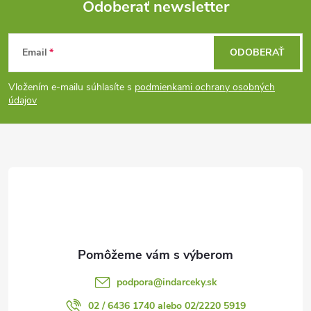
Odoberať newsletter
Z
Email
ODOBERAŤ
á
Vložením e-mailu súhlasíte s
podmienkami ochrany osobných
p
údajov
ä
t
i
e
podpora
@
indarceky.sk
02 / 6436 1740 alebo 02/2220 5919