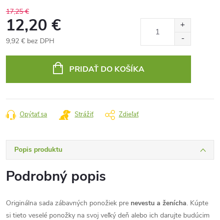
17,25 €
12,20 €
9,92 € bez DPH
Jednotková
cena:
PRIDAŤ DO KOŠÍKA
Opýtať sa
Strážiť
Zdieľať
Popis produktu
Podrobný popis
Originálna sada zábavných ponožiek pre
nevestu a ženícha
. Kúpte
si tieto veselé ponožky na svoj veľký deň alebo ich darujte budúcim