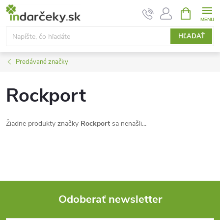
Prejsť
NÁKUPN
KOŠÍK
na
obsah
HĽADAŤ
Predávané značky
Rockport
Žiadne produkty značky
Rockport
sa nenašli...
Odoberať newsletter