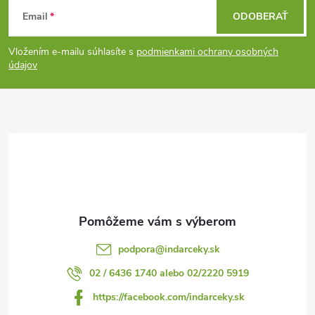
Z
Email
ODOBERAŤ
á
Vložením e-mailu súhlasíte s
podmienkami ochrany osobných
p
údajov
ä
t
i
e
podpora
@
indarceky.sk
02 / 6436 1740 alebo 02/2220 5919
https://facebook.com/indarceky.sk