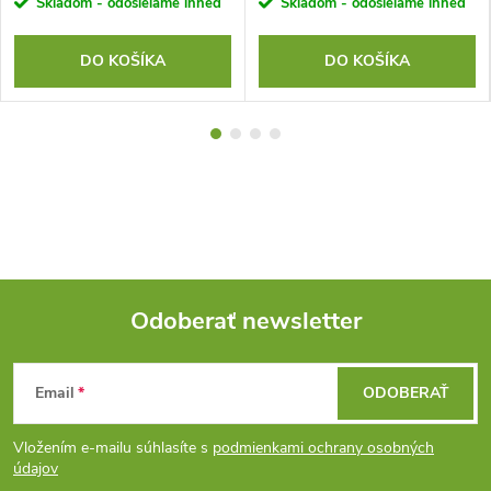
Skladom - odosielame ihneď
Skladom - odosielame ihneď
DO KOŠÍKA
DO KOŠÍKA
Odoberať newsletter
Z
Email
ODOBERAŤ
á
Vložením e-mailu súhlasíte s
podmienkami ochrany osobných
p
údajov