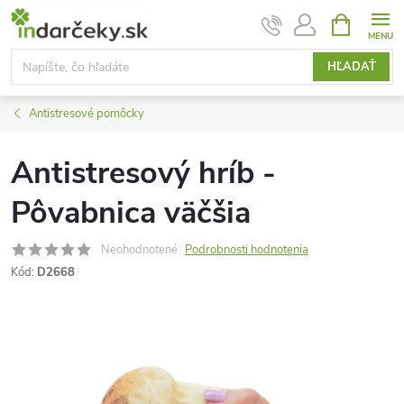
Prejsť
NÁKUPN
KOŠÍK
na
obsah
HĽADAŤ
Antistresové pomôcky
Antistresový hríb -
Pôvabnica väčšia
Neohodnotené
Podrobnosti hodnotenia
Kód:
D2668