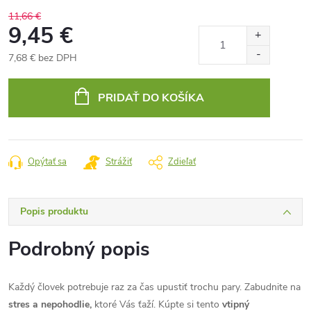
11,66 €
9,45 €
7,68 € bez DPH
Jednotková
cena:
PRIDAŤ DO KOŠÍKA
Opýtať sa
Strážiť
Zdieľať
Popis produktu
Podrobný popis
Každý človek potrebuje raz za čas upustiť trochu pary. Zabudnite na
stres a nepohodlie,
ktoré Vás ťaží. Kúpte si tento
vtipný