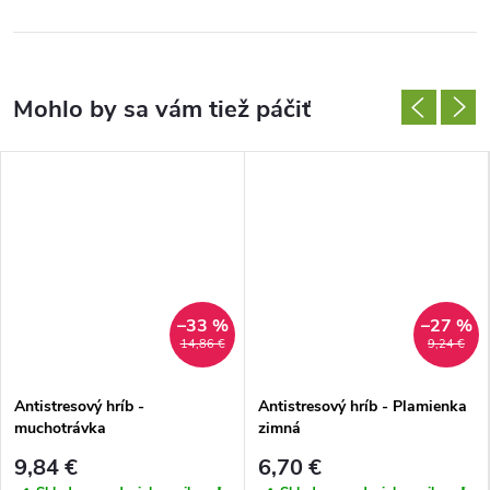
–33 %
–27 %
14,86 €
9,24 €
Antistresový hríb -
Antistresový hríb - Plamienka
muchotrávka
zimná
9,84 €
6,70 €