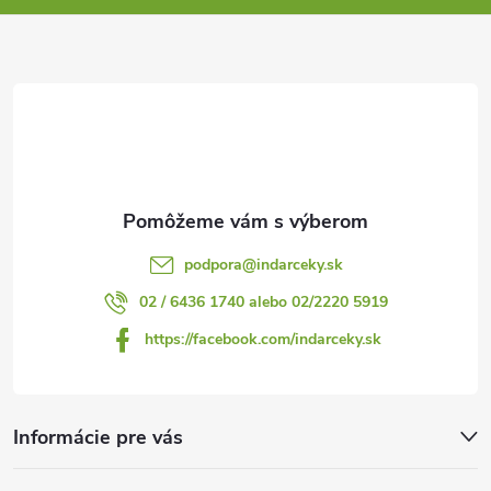
ä
t
i
e
podpora
@
indarceky.sk
02 / 6436 1740 alebo 02/2220 5919
https://facebook.com/indarceky.sk
Informácie pre vás