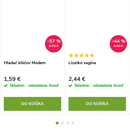
–57 %
–44 %
3,72 €
4,40 €
Hľadač kľúčov Modern
Lízatko vagína
1,59 €
2,44 €
Skladom - odosielame ihneď
Skladom - odosielame ihneď
DO KOŠÍKA
DO KOŠÍKA