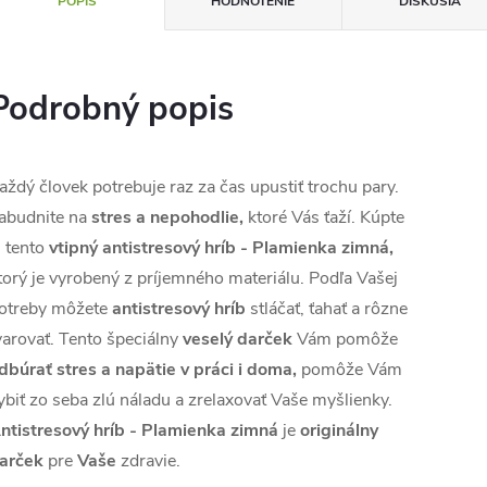
POPIS
HODNOTENIE
DISKUSIA
Podrobný popis
aždý človek potrebuje raz za čas upustiť trochu pary.
abudnite na
stres a nepohodlie,
ktoré Vás ťaží. Kúpte
i tento
vtipný antistresový hríb - Plamienka zimná,
torý je vyrobený z príjemného materiálu. Podľa Vašej
otreby môžete
antistresový hríb
stláčať, ťahať a rôzne
varovať. Tento špeciálny
veselý darček
Vám pomôže
dbúrať stres a napätie v práci i doma,
pomôže Vám
ybiť zo seba zlú náladu a zrelaxovať Vaše myšlienky.
ntistresový hríb - Plamienka zimná
je
originálny
arček
pre
Vaše
zdravie.