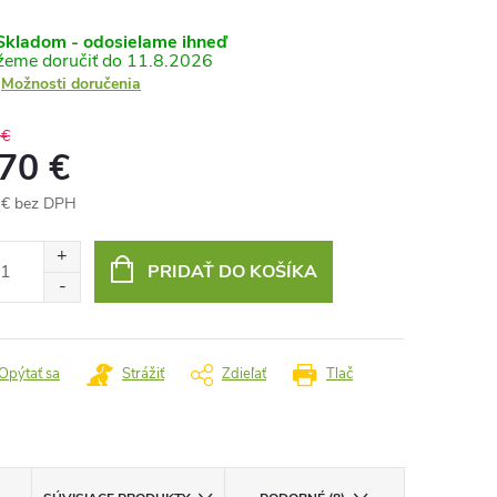
kladom - odosielame ihneď
11.8.2026
Možnosti doručenia
 €
,70 €
 € bez DPH
otková
:
PRIDAŤ DO KOŠÍKA
Opýtať sa
Strážiť
Zdieľať
Tlač