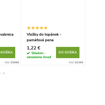
ôvabnica
Vložky do topánok -
Zamilov
pamäťová pena
1,22 €
9,88 €
 KOŠÍKA
DO KOŠÍKA
Skladom -
Sklad
odosielame ihneď
odosielam
Kód:
D2668
Kód:
D2369