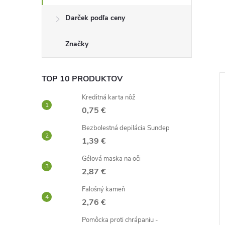
Darček podľa ceny
Značky
TOP 10 PRODUKTOV
–45 %
–55 %
Kreditná karta nôž
3,31 €
6,68 €
0,75 €
Bezbolestná depilácia Sundep
1,39 €
Gélová maska ​​na oči
2,87 €
Falošný kameň
2,76 €
á - ružové
Samozatváracia sieť proti
hmyzu 210cm
Pomôcka proti chrápaniu -