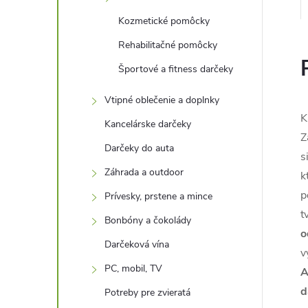
Kozmetické pomôcky
Rehabilitačné pomôcky
Športové a fitness darčeky
Vtipné oblečenie a doplnky
K
Kancelárske darčeky
Z
Darčeky do auta
s
Záhrada a outdoor
k
p
Prívesky, prstene a mince
t
Bonbóny a čokolády
o
Darčeková vína
v
PC, mobil, TV
A
d
Potreby pre zvieratá