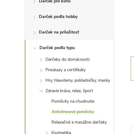
Darček pre koho
n
Darček podľa hobby
ý
p
Darček na príležitosť
a
Darček podľa typu
Darčeky do domácnosti
n
Preukazy a certifikáty
e
Hry, hlavolamy, pokladničky, masky
Zdravie krása, relax, šport
l
Pomôcky na chudnutie
Antistresové pomôcky
Relaxačné a masážne darčeky
Kozmetika