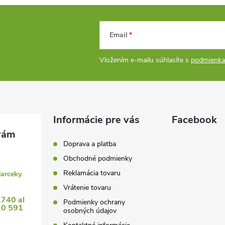
Email
Vložením e-mailu súhlasíte s
podmienka
Informácie pre vás
Facebook
Doprava a platba
Obchodné podmienky
Reklamácia tovaru
darceky.
Vrátenie tovaru
1740 al
Podmienky ochrany
20 591
osobných údajov