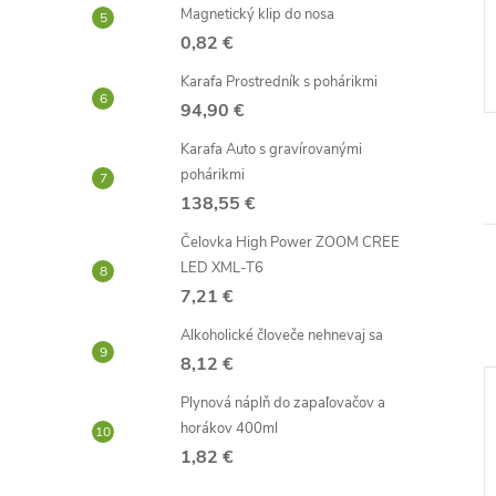
Magnetický klip do nosa
2,96 €
0,82 €
Skladom -
DO KOŠÍKA
DO KOŠÍKA
neď
odosielame ihneď
Karafa Prostredník s pohárikmi
Kód:
D0466
Kód:
D1121
94,90 €
Karafa Auto s gravírovanými
pohárikmi
138,55 €
Čelovka High Power ZOOM CREE
LED XML-T6
7,21 €
Alkoholické človeče nehnevaj sa
8,12 €
Plynová náplň do zapaľovačov a
–42 %
–34 %
horákov 400ml
26,28 €
6,80 €
1,82 €