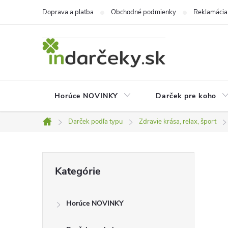
Prejsť
Doprava a platba
Obchodné podmienky
Reklamácia
na
obsah
Horúce NOVINKY
Darček pre koho
Darček podľa typu
Zdravie krása, relax, šport
Domov
B
Preskočiť
Kategórie
kategórie
o
Horúce NOVINKY
č