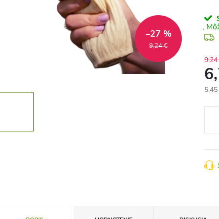
S
–27 %
9,24 €
9,24
6
5,45
Jedn
cena