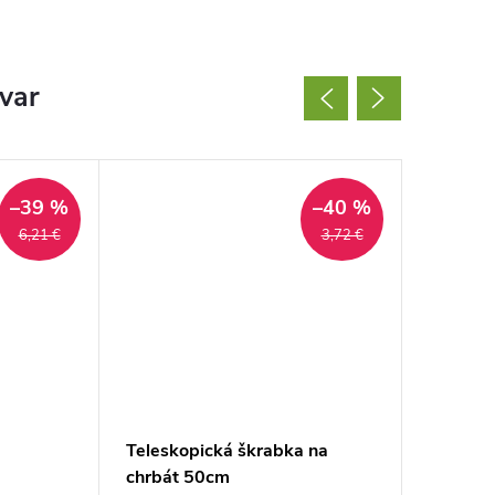
ovar
–39 %
–40 %
6,21 €
3,72 €
Teleskopická škrabka na
Lízatko
chrbát 50cm