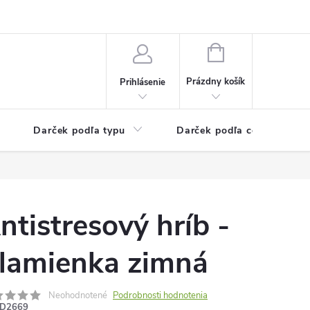
Kontaktné informácie
Veľkoobchodný program
NÁKUPNÝ
KOŠÍK
Prázdny košík
Prihlásenie
Darček podľa typu
Darček podľa ceny
ntistresový hríb -
lamienka zimná
Neohodnotené
Podrobnosti hodnotenia
D2669