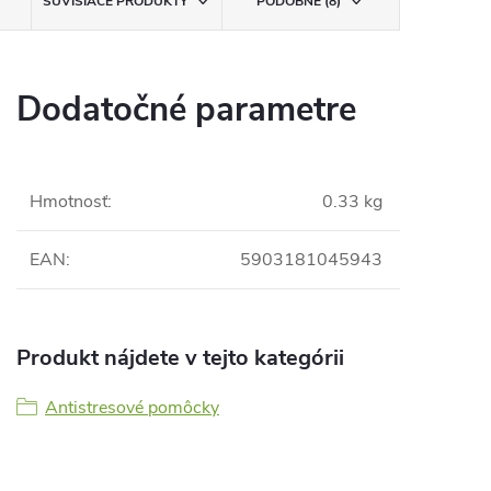
SÚVISIACE PRODUKTY
PODOBNÉ (8)
Dodatočné parametre
Hmotnosť
:
0.33 kg
EAN
:
5903181045943
Produkt nájdete v tejto kategórii
Antistresové pomôcky