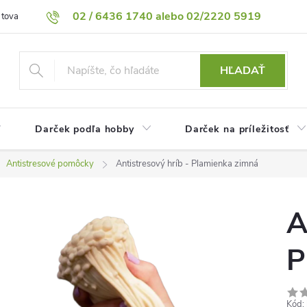
02 / 6436 1740 alebo 02/2220 5919
 tovaru
Vrátenie tovaru
Podmienky ochrany osobných údajov
HĽADAŤ
Darček podľa hobby
Darček na príležitosť
Antistresové pomôcky
Antistresový hríb - Plamienka zimná
A
P
Kód: