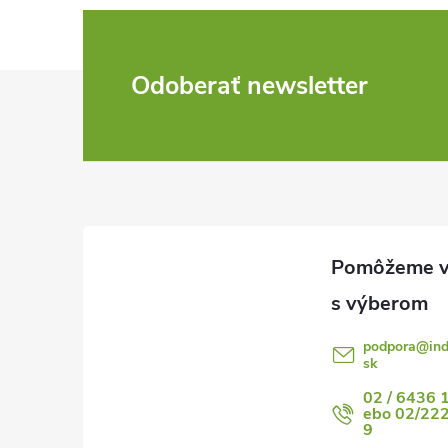
Z
Odoberať newsletter
á
p
ä
t
i
podpora
@
in
sk
e
02 / 6436 
ebo 02/22
9