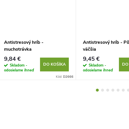
Antistresový hríb -
Antistresový hríb - P
muchotrávka
väčšia
9,84 €
9,45 €
DO KOŠÍKA
DO
Skladom -
Skladom -
odosielame ihneď
odosielame ihneď
Kód:
D2666