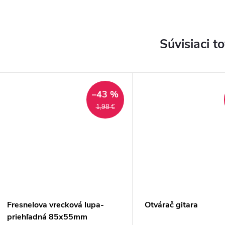
Súvisiaci t
–43 %
1,98 €
Fresnelova vrecková lupa-
Otvárač gitara
priehľadná 85x55mm