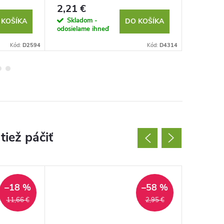
2,21 €
2,44 €
Skladom -
Sklad
 KOŠÍKA
DO KOŠÍKA
odosielame ihneď
odosielam
Kód:
D2594
Kód:
D4314
–18 %
–58 %
11,66 €
2,95 €