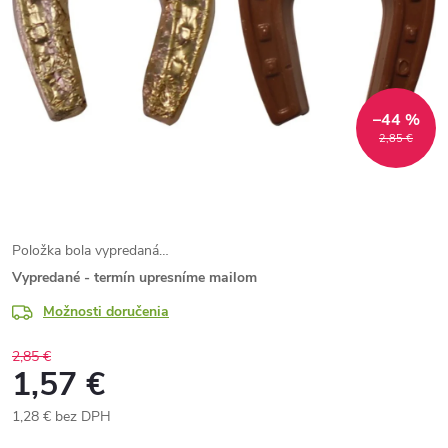
–44 %
2,85 €
Položka bola vypredaná…
Vypredané - termín upresníme mailom
Možnosti doručenia
2,85 €
1,57 €
1,28 € bez DPH
Jednotková