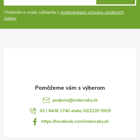
á
Vložením e-mailu súhlasíte s
podmienkami ochrany osobných
p
údajov
ä
t
i
e
podpora
@
indarceky.sk
02 / 6436 1740 alebo 02/2220 5919
https://facebook.com/indarceky.sk