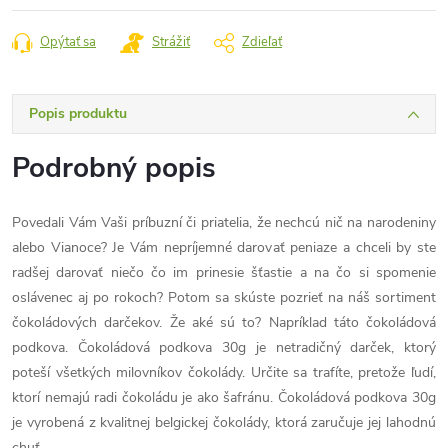
cena:
Opýtať sa
Strážiť
Zdieľať
Popis produktu
Podrobný popis
Povedali Vám Vaši príbuzní či priatelia, že nechcú nič na narodeniny
alebo Vianoce? Je Vám nepríjemné darovať peniaze a chceli by ste
radšej darovať niečo čo im prinesie šťastie a na čo si spomenie
oslávenec aj po rokoch? Potom sa skúste pozrieť na náš sortiment
čokoládových darčekov. Že aké sú to? Napríklad táto čokoládová
podkova. Čokoládová podkova 30g je netradičný darček, ktorý
poteší všetkých milovníkov čokolády. Určite sa trafíte, pretože ľudí,
ktorí nemajú radi čokoládu je ako šafránu. Čokoládová podkova 30g
je vyrobená z kvalitnej belgickej čokolády, ktorá zaručuje jej lahodnú
chuť.