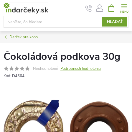
Prejsť
NÁKUPN
KOŠÍK
na
obsah
HĽADAŤ
Darček pre koho
Čokoládová podkova 30g
Neohodnotené
Podrobnosti hodnotenia
Kód:
D4564