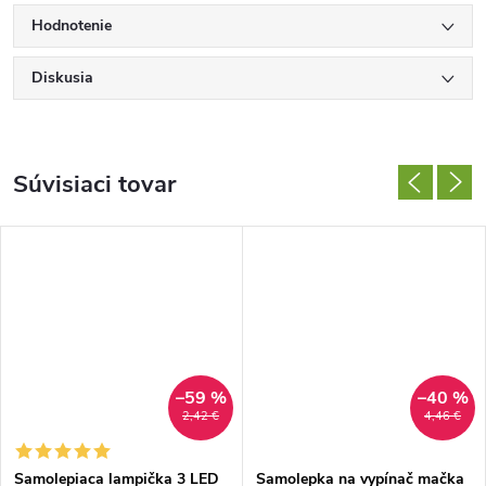
Hodnotenie
Diskusia
Súvisiaci tovar
–59 %
–40 %
2,42 €
4,46 €
Samolepiaca lampička 3 LED
Samolepka na vypínač mačka