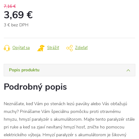
7,16 €
3,69 €
3 € bez DPH
Jednotková
cena:
Opýtať sa
Strážiť
Zdieľať
Popis produktu
Podrobný popis
Neznášate, keď Vám po stenách lezú pavúky alebo Vás obťažujú
muchy? Prinášame Vám špeciálnu pomôcku proti otravnému
hmyzu, hmyzí paralyzér s akumulátorom. Majte tento paralyzér stále
pri ruke a keď sa zjaví nevítaný hmyzí hosť, zničte ho pomocou
elektrického výboja. Hmyzí paralyzér s akumulátorom je šikovný