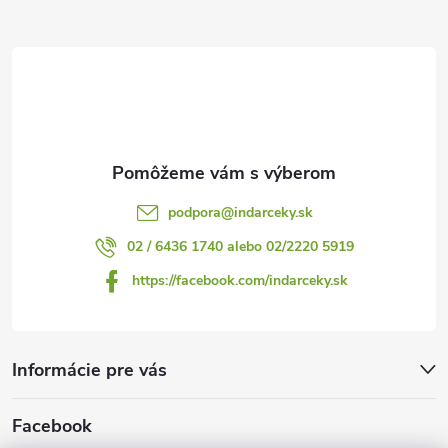
ä
t
i
e
podpora
@
indarceky.sk
02 / 6436 1740 alebo 02/2220 5919
https://facebook.com/indarceky.sk
Informácie pre vás
Facebook