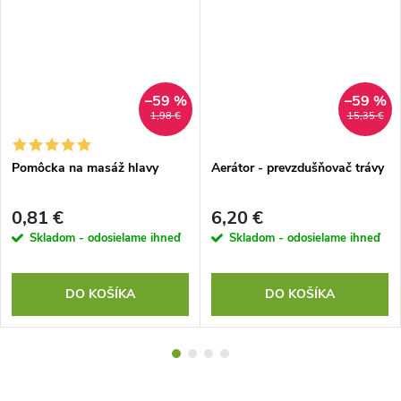
–59 %
–59 %
1,98 €
15,35 €
Pomôcka na masáž hlavy
Aerátor - prevzdušňovač trávy
0,81 €
6,20 €
Skladom - odosielame ihneď
Skladom - odosielame ihneď
DO KOŠÍKA
DO KOŠÍKA