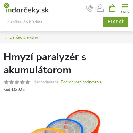
Prejsť
NÁKUPN
KOŠÍK
na
obsah
HĽADAŤ
Darček pre koho
Hmyzí paralyzér s
akumulátorom
Neohodnotené
Podrobnosti hodnotenia
Kód:
D2025