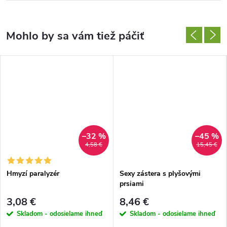
–32 %
–45 %
4,58 €
15,45 €
Hmyzí paralyzér
Sexy zástera s plyšovými
prsiami
3,08 €
8,46 €
Skladom - odosielame ihneď
Skladom - odosielame ihneď