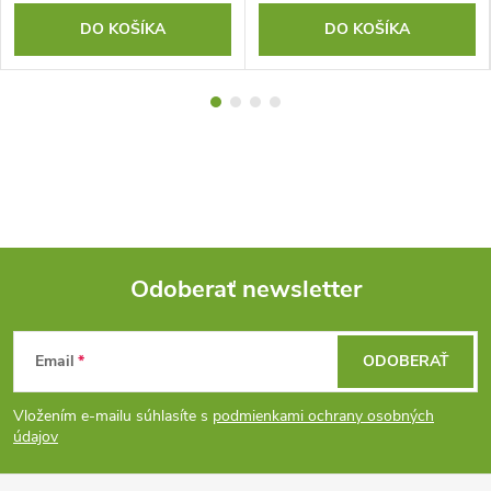
DO KOŠÍKA
DO KOŠÍKA
Odoberať newsletter
Z
Email
ODOBERAŤ
á
Vložením e-mailu súhlasíte s
podmienkami ochrany osobných
p
údajov