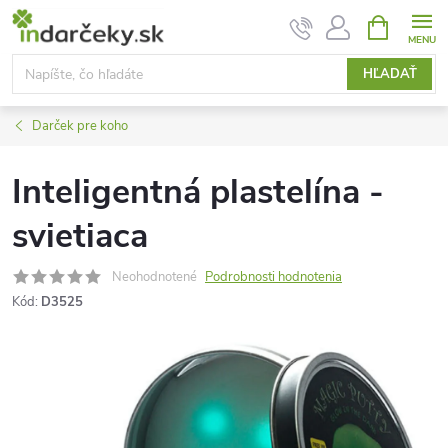
Prejsť
NÁKUPN
KOŠÍK
na
obsah
HĽADAŤ
Darček pre koho
Inteligentná plastelína -
svietiaca
Neohodnotené
Podrobnosti hodnotenia
Kód:
D3525