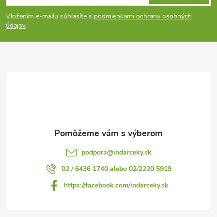
á
Vložením e-mailu súhlasíte s
podmienkami ochrany osobných
p
údajov
ä
t
i
e
podpora
@
indarceky.sk
02 / 6436 1740 alebo 02/2220 5919
https://facebook.com/indarceky.sk