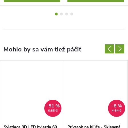
–51 %
–8 %
6,85 €
4,54 €
Svietiaca 3D LED hviezda 60
Prívesok na kľúče - Sklenená