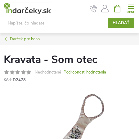
Prejsť
NÁKUPN
KOŠÍK
na
obsah
HĽADAŤ
Darček pre koho
Kravata - Som otec
Neohodnotené
Podrobnosti hodnotenia
Kód:
D2478