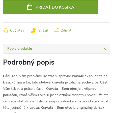
cena:
PRIDAŤ DO KOŠÍKA
Opýtať sa
Strážiť
Zdieľať
Popis produktu
Podrobný popis
Páni,
robí Vám problémy uviazať si správne
kravatu?
Zabudnite na
klasickú viazanku, táto
štýlová kravata
je totiž na
suchý zips.
Ušetrí
Vám tak veľa práce a času.
Kravata - Som otec je
s
vtipnou
potlačou,
ktorá Vášmu okoliu jasne oznámi radostnú novinu, že ste
sa práve stal otcom. Oslávte svojho potomka a nezabudnite si vziať
túto jedinečnú
kravatu. Kravata - Som otec
je
originálny darček