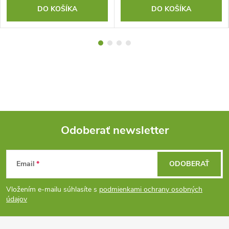
DO KOŠÍKA
DO KOŠÍKA
Odoberať newsletter
Z
Email
ODOBERAŤ
á
Vložením e-mailu súhlasíte s
podmienkami ochrany osobných
p
údajov