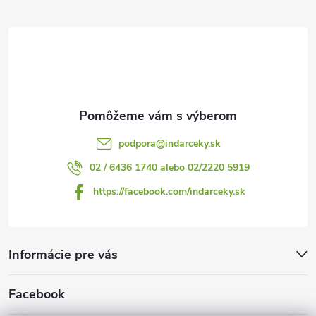
ä
t
i
e
podpora
@
indarceky.sk
02 / 6436 1740 alebo 02/2220 5919
https://facebook.com/indarceky.sk
Informácie pre vás
Facebook