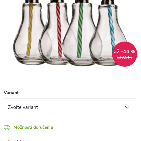
až –44 %
od 3,54 €
Variant
Možnosti doručenia