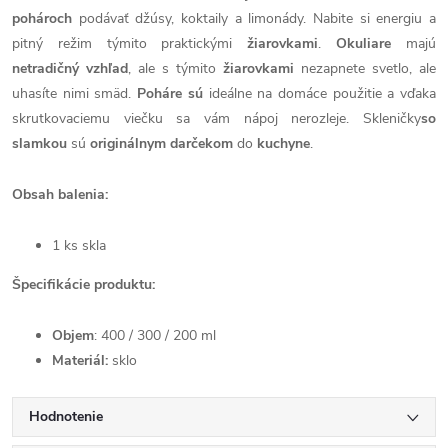
pohároch
podávať džúsy, koktaily a limonády. Nabite si energiu a
pitný režim týmito praktickými
žiarovkami
.
Okuliare
majú
netradičný vzhľad
, ale s týmito
žiarovkami
nezapnete svetlo, ale
uhasíte nimi smäd.
Poháre sú
ideálne na domáce použitie a vďaka
skrutkovaciemu viečku sa vám nápoj nerozleje. Skleničky
so
slamkou
sú
originálnym darčekom
do
kuchyne
.
Obsah balenia:
1 ks skla
Špecifikácie produktu:
Objem
: 400 / 300 / 200 ml
Materiál:
sklo
Hodnotenie