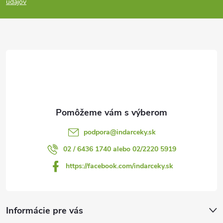
p
údajov
ä
t
i
e
podpora
@
indarceky.sk
02 / 6436 1740 alebo 02/2220 5919
https://facebook.com/indarceky.sk
Informácie pre vás