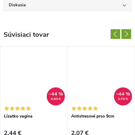
Diskusia
Súvisiaci tovar
–44 %
–44 %
4,40 €
3,70 €
Lízatko vagína
Antistresové prso 9cm
2,44 €
2,07 €