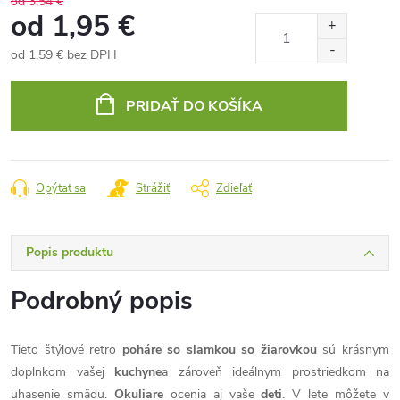
od 3,54 €
od
1,95 €
od
1,59 €
bez DPH
Jednotková
cena:
PRIDAŤ DO KOŠÍKA
Opýtať sa
Strážiť
Zdieľať
Popis produktu
Podrobný popis
Tieto štýlové retro
poháre so slamkou so žiarovkou
sú krásnym
doplnkom vašej
kuchyne
a zároveň ideálnym prostriedkom na
uhasenie smädu.
Okuliare
ocenia aj vaše
deti
. V lete môžete v