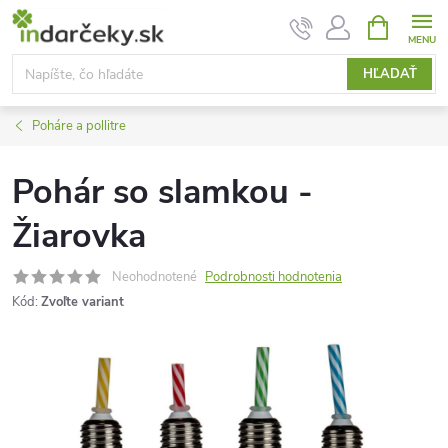
Prejsť
NÁKUPN
KOŠÍK
na
obsah
HĽADAŤ
Poháre a pollitre
Pohár so slamkou -
Žiarovka
Neohodnotené
Podrobnosti hodnotenia
Kód:
Zvoľte variant