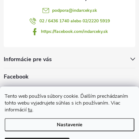
podpora
@
indarceky.sk
02 / 6436 1740 alebo 02/2220 5919
https://facebook.com/indarceky.sk
Informácie pre vás
Facebook
Prijímame online platby
Tento web používa súbory cookie. Ďalším prechádzaním
tohto webu vyjadrujete súhlas s ich používaním. Viac
informácií
tu
.
Nastavenie
Copyright 2026
Indarčeky.sk
. Všetky práva vyhradené.
Upraviť