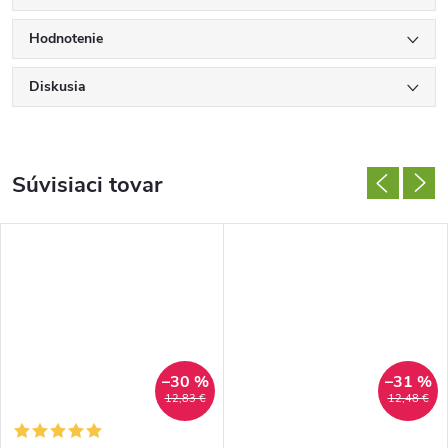
Hodnotenie
Diskusia
Súvisiaci tovar
–30 %
–31 %
12,83 €
12,48 €