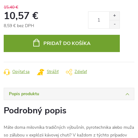
15,40 €
10,57 €
8,59 € bez DPH
Jednotková
cena:
PRIDAŤ DO KOŠÍKA
Opýtať sa
Strážiť
Zdieľať
Popis produktu
Podrobný popis
Máte doma milovníka tradičných výbušnín, pyrotechnika alebo muža
so záľubou v explózii kávovej chuti? V každom z týchto prípadov