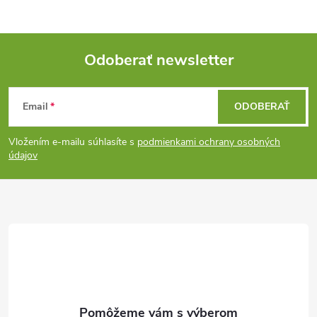
Odoberať newsletter
Z
Email
ODOBERAŤ
á
Vložením e-mailu súhlasíte s
podmienkami ochrany osobných
p
údajov
ä
t
i
e