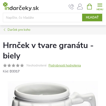
Prejsť
NÁKUPN
KOŠÍK
na
obsah
HĽADAŤ
Darček pre koho
Hrnček v tvare granátu -
biely
Neohodnotené
Podrobnosti hodnotenia
Kód:
D3317