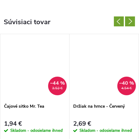
Súvisiaci tovar
–44 %
–40 %
3,52 €
4,54 €
Čajové sitko Mr. Tea
Držiak na hrnce - Červený
1,94 €
2,69 €
Skladom - odosielame ihneď
Skladom - odosielame ihneď