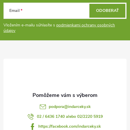
Z
Email
ODOBERAŤ
á
Vložením e-mailu súhlasíte s
podmienkami ochrany osobných
p
údajov
ä
t
i
e
podpora
@
indarceky.sk
02 / 6436 1740 alebo 02/2220 5919
https://facebook.com/indarceky.sk