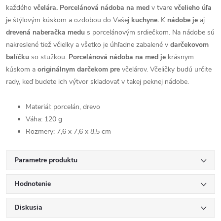
každého
včelára. Porcelánová nádoba na med
v tvare
včelieho úľa
je štýlovým kúskom a ozdobou do Vašej
kuchyne.
K
nádobe je
aj
drevená naberačka medu
s porcelánovým srdiečkom. Na nádobe sú
nakreslené tiež včielky a všetko je úhľadne zabalené v
darčekovom
balíčku
so stužkou.
Porcelánová nádoba na med je
krásnym
kúskom a
originálnym darčekom pre
včelárov. Včeličky budú určite
rady, keď budete ich výtvor skladovať v takej peknej nádobe.
Materiál: porcelán, drevo
Váha: 120 g
Rozmery: 7,6 x 7,6 x 8,5 cm
Parametre produktu
Hodnotenie
Diskusia