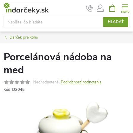
Prejsť
NÁKUPN
KOŠÍK
na
obsah
HĽADAŤ
Darček pre koho
Porcelánová nádoba na
med
Neohodnotené
Podrobnosti hodnotenia
Kód:
D2045