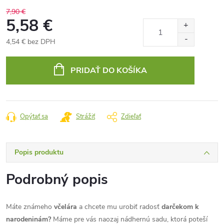
7,90 €
5,58 €
4,54 € bez DPH
Jednotková
cena:
PRIDAŤ DO KOŠÍKA
Opýtať sa
Strážiť
Zdieľať
Popis produktu
Podrobný popis
Máte známeho
včelára
a chcete mu urobiť radosť
darčekom k
narodeninám?
Máme pre vás naozaj nádhernú sadu, ktorá poteší