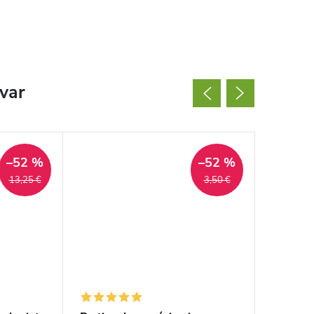
ovar
–52 %
–52 %
13,25 €
3,50 €