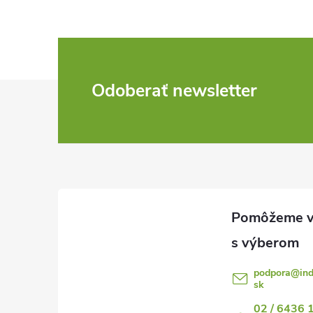
Z
Odoberať newsletter
á
p
ä
t
i
podpora
@
in
sk
e
02 / 6436 