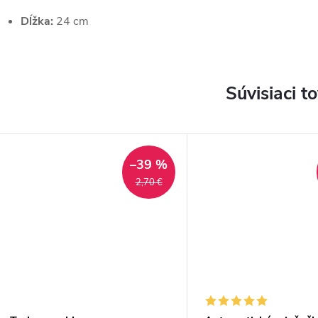
Dĺžka:
24 cm
Súvisiaci t
–39 %
2,70 €