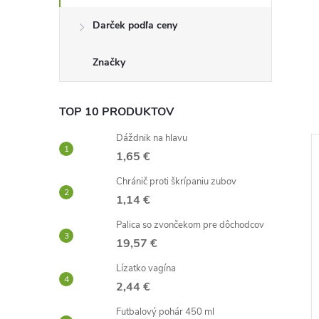
Darček podľa ceny
Značky
TOP 10 PRODUKTOV
Dáždnik na hlavu
1,65 €
–40 %
–58 %
Chránič proti škrípaniu zubov
3,72 €
2,95 €
1,14 €
Palica so zvončekom pre dôchodcov
19,57 €
Lízatko vagína
2,44 €
Futbalový pohár 450 ml