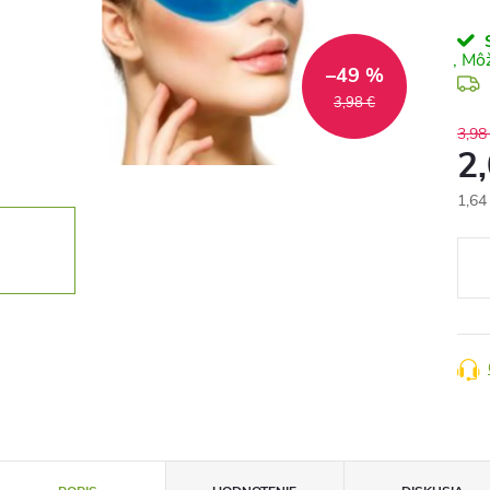
S
–49 %
3,98 €
3,98
2
1,64
Jedn
cena