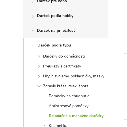
Darček pre koho
n
Darček podľa hobby
ý
p
Darček na príležitosť
a
Darček podľa typu
Darčeky do domácnosti
n
Preukazy a certifikáty
e
Hry, hlavolamy, pokladničky, masky
Zdravie krása, relax, šport
l
Pomôcky na chudnutie
Antistresové pomôcky
Relaxačné a masážne darčeky
Kozmetika