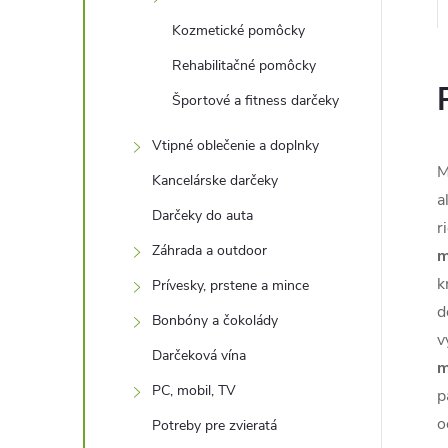
Kozmetické pomôcky
Rehabilitačné pomôcky
Športové a fitness darčeky
Vtipné oblečenie a doplnky
M
Kancelárske darčeky
a
Darčeky do auta
r
Záhrada a outdoor
m
k
Prívesky, prstene a mince
d
Bonbóny a čokolády
v
Darčeková vína
m
PC, mobil, TV
p
o
Potreby pre zvieratá