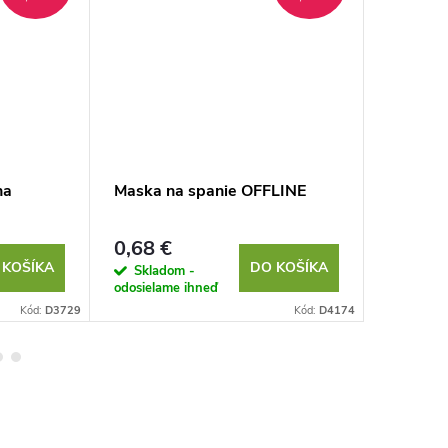
na
Maska na spanie OFFLINE
3D mask
0,68 €
1,43 €
 KOŠÍKA
DO KOŠÍKA
Skladom -
Sklad
odosielame ihneď
odosielam
Kód:
D3729
Kód:
D4174