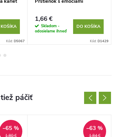
 kariet
Prstienok s emóciami
Gélová m
1,66 €
2,87 €
Skladom -
Sklad
 KOŠÍKA
DO KOŠÍKA
odosielame ihneď
odosielam
Kód:
D5067
Kód:
D1429
–65 %
–63 %
1,80 €
1,84 €