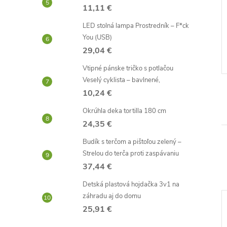
ká škrabka na
Vložky do topánok -
11,11 €
m
pamäťová pena
LED stolná lampa Prostredník – F*ck
1,22 €
You (USB)
Skladom -
DO KOŠÍKA
DO KOŠÍKA
29,04 €
neď
odosielame ihneď
Vtipné pánske tričko s potlačou
Kód:
D4314
Kód:
D2369
Veselý cyklista – bavlnené,
10,24 €
Okrúhla deka tortilla 180 cm
24,35 €
Budík s terčom a pištoľou zelený –
Strelou do terča proti zaspávaniu
37,44 €
Detská plastová hojdačka 3v1 na
záhradu aj do domu
25,91 €
–59 %
–28 %
2,93 €
29,01 €