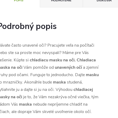
POPIS
HODNOTENIE
DISKUSIA
Podrobný popis
ávate často unavené oči? Pracujete veľa na počítači
lebo ste sa proste moc nevyspali? Máme pre Vás
iešenie. Kúpte si
chladiacu masku na oči. Chladiaca
aska ​​na oči
Vám pomôže od
unavených očí
a zjemní
ruhy pod očami. Funguje to jednoducho. Dajte
masku
o mrazničky. Akonáhle bude
maska
​​studená,
ytiahnite ju a dajte si ju na oči. Výhodou
chladiacej
asky na oči
je to, že Vám nezakrýva očné viečka, tým
ádom Vás
maska
​​nebude nepríjemne chladiť na
čiach, ale dopraje Vám skvelé uvoľnenie okolo očí.