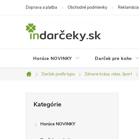
Prejsť
Doprava a platba
Obchodné podmienky
Reklamácia
na
obsah
Horúce NOVINKY
Darček pre koho
Darček podľa typu
Zdravie krása, relax, šport
Domov
B
Preskočiť
Kategórie
kategórie
o
Horúce NOVINKY
č