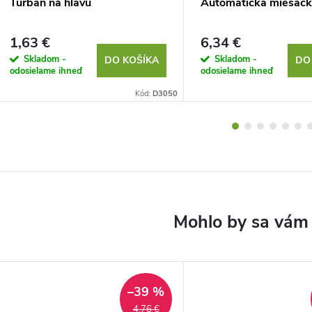
Turban na hlavu
Automatická miešačka
1,63 €
6,34 €
Skladom -
Skladom -
DO KOŠÍKA
DO
odosielame ihneď
odosielame ihneď
Kód:
D3050
–39 %
4,76 €