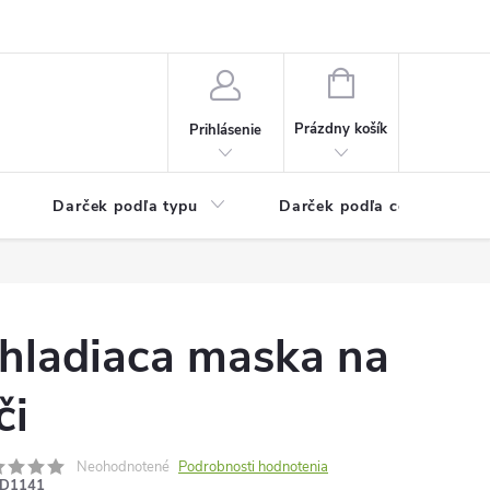
Kontaktné informácie
Veľkoobchodný program
NÁKUPNÝ
KOŠÍK
Prázdny košík
Prihlásenie
Darček podľa typu
Darček podľa ceny
hladiaca maska ​​na
či
Neohodnotené
Podrobnosti hodnotenia
D1141