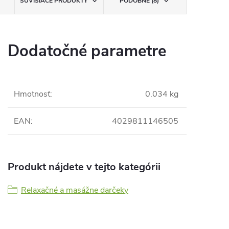
SÚVISIACE PRODUKTY
PODOBNÉ (8)
Dodatočné parametre
Hmotnosť
:
0.034 kg
EAN
:
4029811146505
Produkt nájdete v tejto kategórii
Relaxačné a masážne darčeky