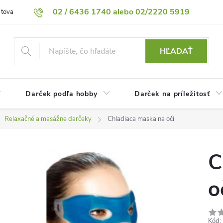
02 / 6436 1740 alebo 02/2220 5919
 tovaru
Vrátenie tovaru
Podmienky ochrany osobných údajov
HĽADAŤ
Darček podľa hobby
Darček na príležitosť
Relaxačné a masážne darčeky
Chladiaca maska ​​na oči
C
o
Kód: