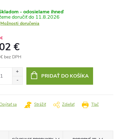
kladom - odosielame ihneď
11.8.2026
Možnosti doručenia
 €
,02 €
 € bez DPH
otková
:
PRIDAŤ DO KOŠÍKA
Opýtať sa
Strážiť
Zdieľať
Tlač