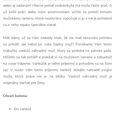
alebo aj zadaným! Hlavne pokiaľ oslávenkyňa má muža často preč, či
už kvôli práci alebo iným povinnostiam, určite sa poteší tomuto
mužskému ramenu, ktoré neodvráva, vypočuje si ju a nie je potrebné
sa o neho nejako špeciálne starať.
Milé dámy, už sa Vám niekedy stalo, že ste mali obrovskú potrebu
sa pritúliť, ale nebol po ruke žiadny muž? Ponúkame Vám tento
mäkučký vankúš náhradný muž, ktorý sa podobá na pánske paže.
Môžete sa tak pritúliť a poležať si na mužskom ramene a zabudnúť
na svoje trápenie. Vankúšik je veľmi príjemný a pohodlne sa na ňom
spí. V núdzi Vám tento príjemný vankúš dokáže nahradiť svojho
muža, ktorý práve nie je na blízku. Vankúš náhradný muž je
originálny darček pre ženy.
Obsah balenia:
1ks vankúš