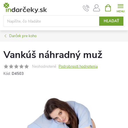
Prejsť
NÁKUPN
KOŠÍK
na
obsah
HĽADAŤ
Darček pre koho
Vankúš náhradný muž
Neohodnotené
Podrobnosti hodnotenia
Kód:
D4503