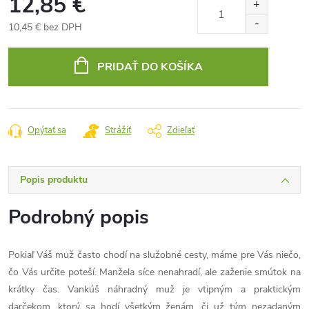
12,85 €
10,45 € bez DPH
Jednotková
cena:
PRIDAŤ DO KOŠÍKA
Opýtať sa
Strážiť
Zdieľať
Popis produktu
Podrobný popis
Pokiaľ Váš muž často chodí na služobné cesty, máme pre Vás niečo,
čo Vás určite poteší. Manžela síce nenahradí, ale zaženie smútok na
krátky čas. Vankúš náhradný muž je vtipným a praktickým
darčekom, ktorý sa hodí všetkým ženám, či už tým nezadaným