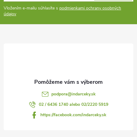
á
Vložením e-mailu súhlasíte s
podmienkami ochrany osobných
p
údajov
ä
t
i
e
podpora
@
indarceky.sk
02 / 6436 1740 alebo 02/2220 5919
https://facebook.com/indarceky.sk