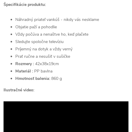
Špecifikácie produktu:
Náhradný priateľ vankúš - nikdy vás nesklame
Objatie paží a pohodlie
Vždy počúva a nenaštve ho, keď plačete
Sledujte spoločne televíziu
Príjemný na dotyk a vždy verný
Prať ručne a nesušiť v sušičke
Rozmery :
42x38x19cm
Materiál :
PP
bavlna
Hmotnosť balenia:
860 g
Ilustračné video: