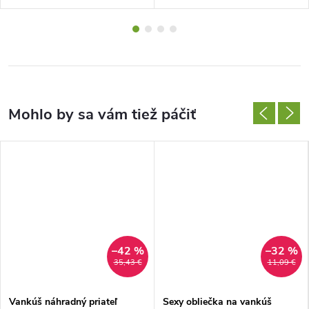
–42 %
–32 %
35,43 €
11,09 €
Vankúš náhradný priateľ
Sexy obliečka na vankúš