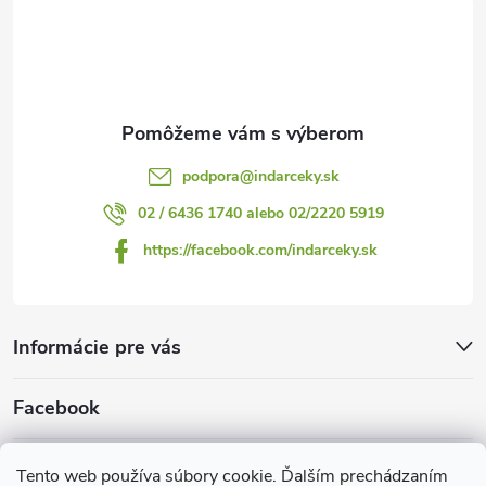
t
i
e
podpora
@
indarceky.sk
02 / 6436 1740 alebo 02/2220 5919
https://facebook.com/indarceky.sk
Informácie pre vás
Facebook
Prijímame online platby
Tento web používa súbory cookie. Ďalším prechádzaním