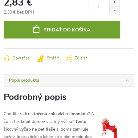
2,83 €
2,30 € bez DPH
Jednotková
cena:
PRIDAŤ DO KOŠÍKA
Opýtať sa
Strážiť
Zdieľať
Popis produktu
Podrobný popis
Chodíte radi na
točenú colu
alebo
limonádu?
A
čo si tak kúpiť domov vlastný výčap?
Tento
šikovný
výčap na pet fľaše
si doma zamiluje
každý,
je
praktický a ľahko sa s ním manipuluje.