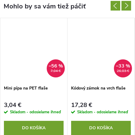
–56 %
–33 %
7,04 €
26,03 €
Mini pípa na PET fľaše
Kódový zámok na vrch fľaše
3,04 €
17,28 €
Skladom - odosielame ihneď
Skladom - odosielame ihneď
DO KOŠÍKA
DO KOŠÍKA