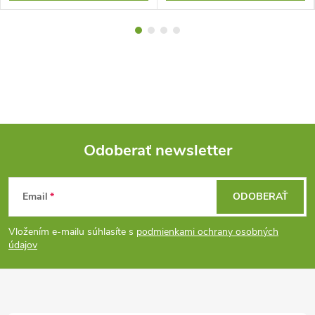
Odoberať newsletter
Z
Email
ODOBERAŤ
á
Vložením e-mailu súhlasíte s
podmienkami ochrany osobných
p
údajov
ä