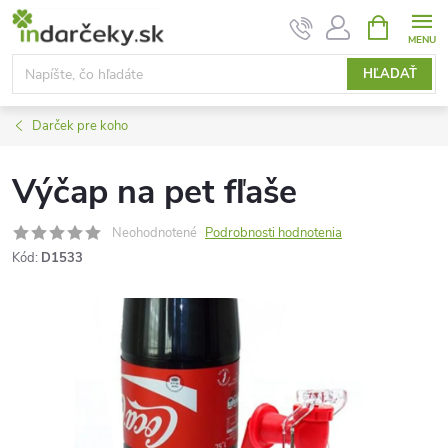
Prejsť
NÁKUPN
KOŠÍK
na
obsah
HĽADAŤ
Darček pre koho
Výčap na pet fľaše
Neohodnotené
Podrobnosti hodnotenia
Kód:
D1533