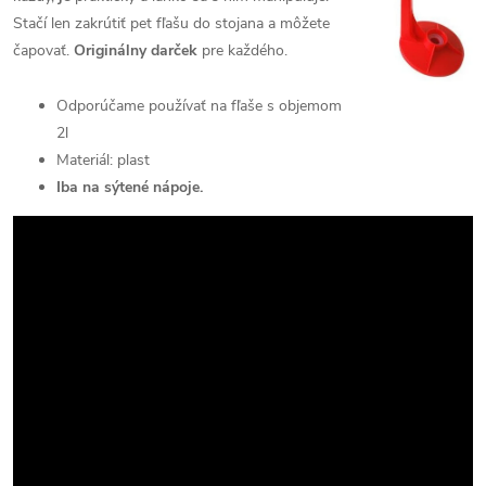
Stačí len zakrútiť pet fľašu do stojana a môžete
čapovať.
Originálny darček
pre každého.
Odporúčame používať na fľaše s objemom
2l
Materiál: plast
Iba na sýtené nápoje.