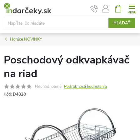
Prejsť
NÁKUPN
KOŠÍK
na
obsah
HĽADAŤ
Horúce NOVINKY
Poschodový odkvapkávač
na riad
Neohodnotené
Podrobnosti hodnotenia
Kód:
D4828