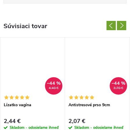
Súvisiaci tovar
–44 %
–44 %
4,40 €
3,70 €
Lízatko vagína
Antistresové prso 9cm
2,44 €
2,07 €
Skladom - odosielame ihneď
Skladom - odosielame ihneď