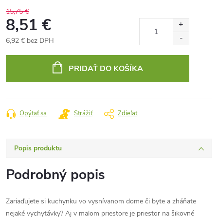
15,75 €
8,51 €
6,92 € bez DPH
Jednotková
cena:
PRIDAŤ DO KOŠÍKA
Opýtať sa
Strážiť
Zdieľať
Popis produktu
Podrobný popis
Zariaďujete si kuchynku vo vysnívanom dome či byte a zháňate
nejaké vychytávky? Aj v malom priestore je priestor na šikovné