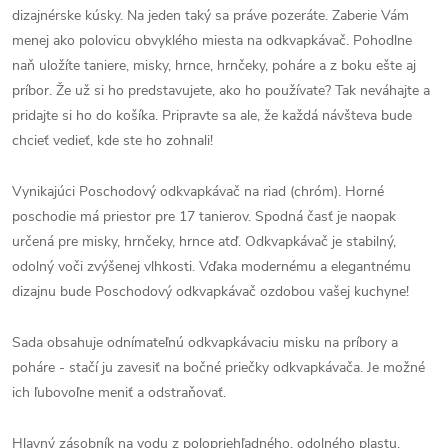
dizajnérske kúsky. Na jeden taký sa práve pozeráte. Zaberie Vám
menej ako polovicu obvyklého miesta na odkvapkávač. Pohodlne
naň uložíte taniere, misky, hrnce, hrnčeky, poháre a z boku ešte aj
príbor. Že už si ho predstavujete, ako ho používate? Tak neváhajte a
pridajte si ho do košíka. Pripravte sa ale, že každá návšteva bude
chcieť vedieť, kde ste ho zohnali!
Vynikajúci Poschodový odkvapkávač na riad (chróm). Horné
poschodie má priestor pre 17 tanierov. Spodná časť je naopak
určená pre misky, hrnčeky, hrnce atď. Odkvapkávač je stabilný,
odolný voči zvýšenej vlhkosti. Vďaka modernému a elegantnému
dizajnu bude Poschodový odkvapkávač ozdobou vašej kuchyne!
Sada obsahuje odnímateľnú odkvapkávaciu misku na príbory a
poháre - stačí ju zavesiť na bočné priečky odkvapkávača. Je možné
ich ľubovoľne meniť a odstraňovať.
Hlavný zásobník na vodu z polopriehľadného, odolného plastu.