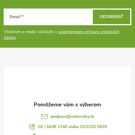
Z
Email
ODOBERAŤ
á
Vložením e-mailu súhlasíte s
podmienkami ochrany osobných
p
údajov
ä
t
i
e
podpora
@
indarceky.sk
02 / 6436 1740 alebo 02/2220 5919