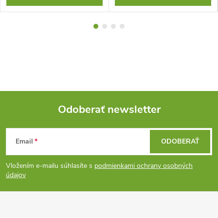
Odoberať newsletter
Z
Email
ODOBERAŤ
á
Vložením e-mailu súhlasíte s
podmienkami ochrany osobných
p
údajov
ä