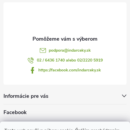
t
i
e
podpora
@
indarceky.sk
02 / 6436 1740 alebo 02/2220 5919
https://facebook.com/indarceky.sk
Informácie pre vás
Facebook
Prijímame online platby