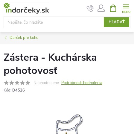
Prejsť
NÁKUPN
KOŠÍK
na
obsah
HĽADAŤ
Darček pre koho
Zástera - Kuchárska
pohotovosť
Neohodnotené
Podrobnosti hodnotenia
Kód:
D4526