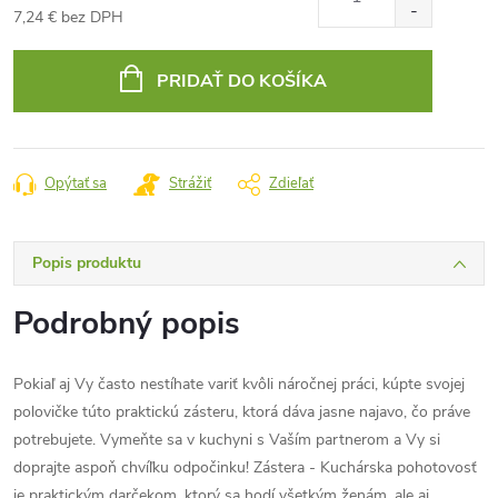
7,24 € bez DPH
Jednotková
cena:
PRIDAŤ DO KOŠÍKA
Opýtať sa
Strážiť
Zdieľať
Popis produktu
Podrobný popis
Pokiaľ aj Vy často nestíhate variť kvôli náročnej práci, kúpte svojej
polovičke túto praktickú zásteru, ktorá dáva jasne najavo, čo práve
potrebujete. Vymeňte sa v kuchyni s Vaším partnerom a Vy si
doprajte aspoň chvíľku odpočinku! Zástera - Kuchárska pohotovosť
je praktickým darčekom, ktorý sa hodí všetkým ženám, ale aj