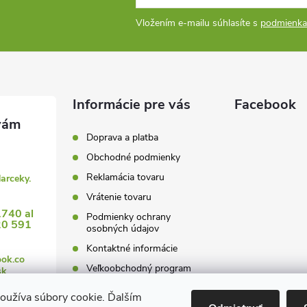
Vložením e-mailu súhlasíte s
podmienka
Informácie pre vás
Facebook
Doprava a platba
Obchodné podmienky
Reklamácia tovaru
darceky.
Vrátenie tovaru
1740 al
Podmienky ochrany
20 591
osobných údajov
Kontaktné informácie
ook.co
Veľkoobchodný program
sk
oužíva súbory cookie. Ďalším