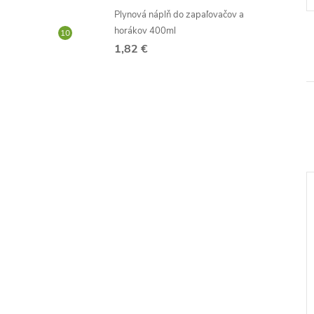
Kód:
D2781
Kód:
D1247
Plynová náplň do zapaľovačov a
horákov 400ml
1,82 €
–56 %
–31 %
11,97 €
11,97 €