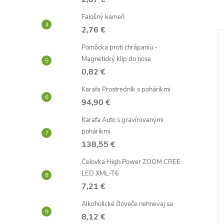
Falošný kameň
2,76 €
Pomôcka proti chrápaniu -
–39 %
–41 %
Magnetický klip do nosa
4,76 €
5,47 €
0,82 €
Karafa Prostredník s pohárikmi
94,90 €
Karafa Auto s gravírovanými
pohárikmi
138,55 €
vodotryskom
Cestoviny penis
Čelovka High Power ZOOM CREE
LED XML-T6
7,21 €
3,20 €
Skladom -
DO KOŠÍKA
DO KOŠÍKA
Alkoholické človeče nehnevaj sa
neď
odosielame ihneď
8,12 €