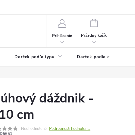
Kontaktné informácie
Veľkoobchodný program
NÁKUPNÝ
KOŠÍK
Prázdny košík
Prihlásenie
Darček podľa typu
Darček podľa ceny
úhový dáždnik -
10 cm
Neohodnotené
Podrobnosti hodnotenia
D5651