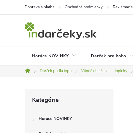
Prejsť
Doprava a platba
Obchodné podmienky
Reklamácia
na
obsah
Horúce NOVINKY
Darček pre koho
Darček podľa typu
Vtipné oblečenie a doplnky
Domov
B
Preskočiť
Kategórie
kategórie
o
Horúce NOVINKY
č