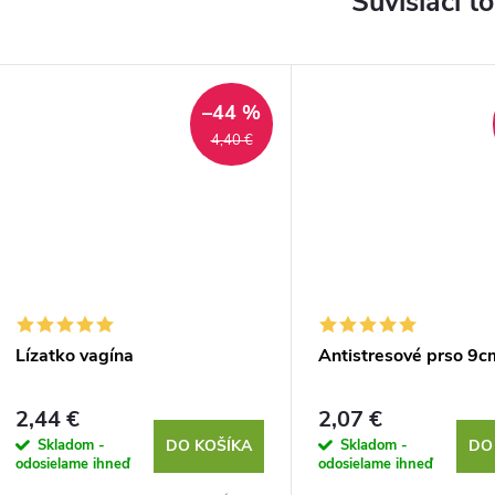
Súvisiaci t
–44 %
4,40 €
Lízatko vagína
Antistresové prso 9c
2,44 €
2,07 €
Skladom -
Skladom -
DO KOŠÍKA
DO
odosielame ihneď
odosielame ihneď