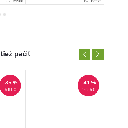
Kód:
D1566
Kód:
D0373
–35 %
–41 %
5,81 €
16,85 €