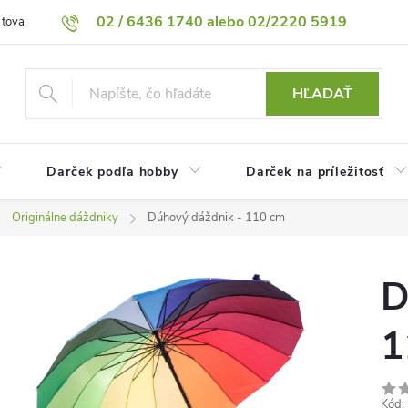
02 / 6436 1740 alebo 02/2220 5919
 tovaru
Vrátenie tovaru
Podmienky ochrany osobných údajov
HĽADAŤ
Darček podľa hobby
Darček na príležitosť
Originálne dáždniky
Dúhový dáždnik - 110 cm
D
1
Kód: