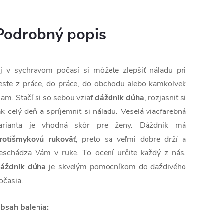
Podrobný popis
j v sychravom počasí si môžete zlepšiť náladu pri
este z práce, do práce, do obchodu alebo kamkoľvek
nam. Stačí si so sebou vziať
dáždnik dúha
, rozjasniť si
ak celý deň a spríjemniť si náladu. Veselá viacfarebná
arianta je vhodná skôr pre ženy. Dáždnik má
rotišmykovú rukoväť
, preto sa veľmi dobre drží a
eschádza Vám v ruke. To ocení určite každý z nás.
áždnik dúha
je skvelým pomocníkom do daždivého
očasia.
bsah balenia: