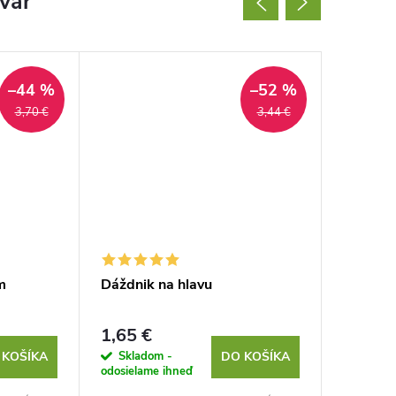
ovar
–44 %
–52 %
3,70 €
3,44 €
m
Dáždnik na hlavu
Plyšové
1,65 €
1,79 €
Skladom -
Sklad
 KOŠÍKA
DO KOŠÍKA
odosielame ihneď
odosielam