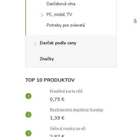
Darčeková vína
PC, mobil, TV
Š
Potreby pre zvieratá
Darček podľa ceny
Značky
TOP 10 PRODUKTOV
Kreditná karta nôž
0,75 €
Bezbolestná depilácia Sundep
1,39 €
Gélová maska ​​na oči
2,87 €