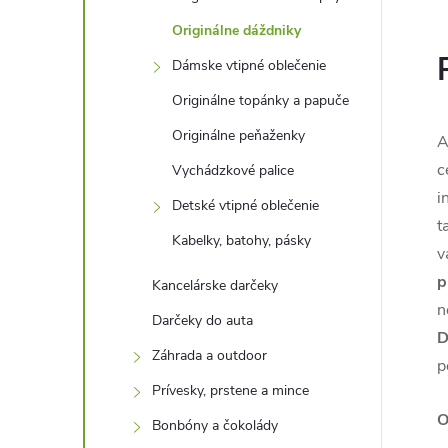
Originálne dáždniky
Dámske vtipné oblečenie
Originálne topánky a papuče
Originálne peňaženky
A
c
Vychádzkové palice
i
Detské vtipné oblečenie
t
Kabelky, batohy, pásky
v
p
Kancelárske darčeky
n
Darčeky do auta
D
Záhrada a outdoor
p
Prívesky, prstene a mince
O
Bonbóny a čokolády