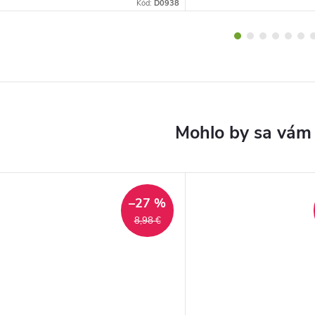
Kód:
D0938
–27 %
8,98 €