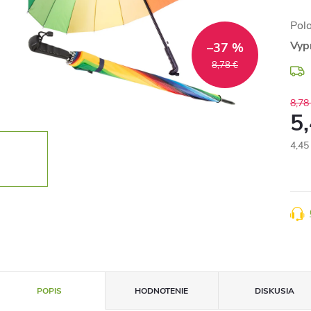
Pol
Vyp
–37 %
8,78 €
8,78
5
4,45
Jedn
cena
POPIS
HODNOTENIE
DISKUSIA