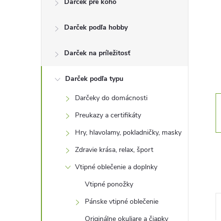
Darček pre koho
n
Darček podľa hobby
ý
p
Darček na príležitosť
a
Darček podľa typu
Darčeky do domácnosti
n
Preukazy a certifikáty
e
Hry, hlavolamy, pokladničky, masky
Zdravie krása, relax, šport
l
Vtipné oblečenie a doplnky
Vtipné ponožky
Pánske vtipné oblečenie
Originálne okuliare a čiapky