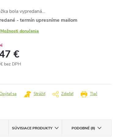
ožka bola vypredaná…
redané - termín upresníme mailom
Možnosti doručenia
 €
,47 €
 € bez DPH
otková
:
Opýtať sa
Strážiť
Zdieľať
Tlač
SÚVISIACE PRODUKTY
PODOBNÉ (8)