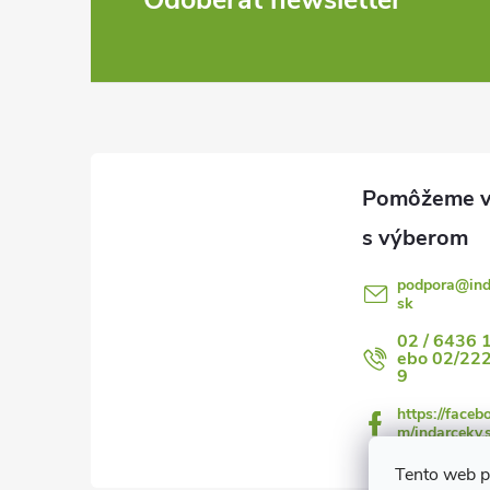
Z
á
p
ä
t
i
podpora
@
in
sk
e
02 / 6436 
ebo 02/22
9
https://faceb
m/indarceky.
Tento web p