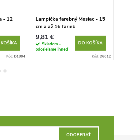
a - 12
Lampička farebný Mesiac - 15
Svietia
cm a až 16 farieb
cm - Tep
9,81 €
3,30 €
 KOŠÍKA
DO KOŠÍKA
Skladom -
Sklad
odosielame ihneď
odosielam
Kód:
D1894
Kód:
D6012
ODOBERAŤ