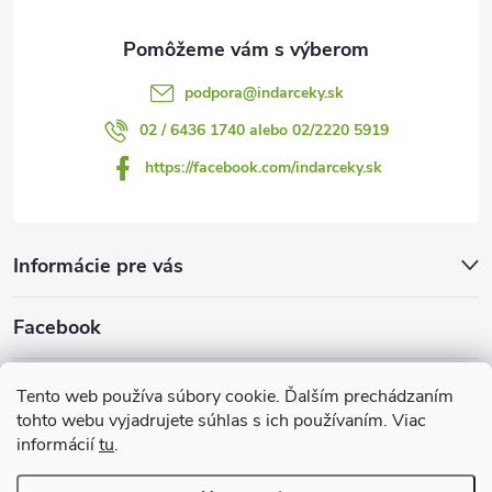
e
podpora
@
indarceky.sk
02 / 6436 1740 alebo 02/2220 5919
https://facebook.com/indarceky.sk
Informácie pre vás
Facebook
Prijímame online platby
Tento web používa súbory cookie. Ďalším prechádzaním
tohto webu vyjadrujete súhlas s ich používaním. Viac
informácií
tu
.