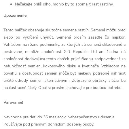
Nečakajte príliš dlho, mohlo by to spomaliť rast rastliny.
Upozornenie:
Tento balíček obsahuje skutočné semená rastlín. Semená môžu pred
alebo po vyklíčení uhynúť. Semená prosím zasaďte čo najskôr.
Vzhľadom na rôzne podmienky, za ktorých sú semená skladované a
pestované, nemôže spoločnosť Gift Republic Ltd ani žiadna iná
spoločnosť dodávajúca tento darček prijať žiadnu zodpovednosť za
nefunkčnosť semien, kokosového disku a kvetináča. Vzhľadom na
povahu a dostupnosť semien môže byť niekedy potrebné nahradiť
určité odrody semien alternatívnymi. Zobrazené obrázky slúžia iba
na ilustračné účely. Obal si prosím uschovajte pre budúcu potrebu.
Varovanie!
Nevhodné pre deti do 36 mesiacov. Nebezpečenstvo udusenia.
Používajte pod priamym dohľadom dospelej osoby.