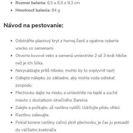
Rozmer balenia:
6,5 x 6,5 x 9,3 cm
Hmotnosť balenia:
84 g
Návod na pestovanie:
Odstráňte plastový kryt z hornej časti a opatrne vyberte
vrecko so semenami.
Otvorte kovové veko a semená umiestnite 2 až 3-krát hlbšie
než je ich šírka.
Nevysádzajte príliš hlboko, mohlo by to ovplyvniť rast!
Odlepte nálepku zo základne, aby mohla voda odtekať
zospodu.
Plechovku dajte na misku a umiestnite na teplé a suché
miesto s dostatkom slnečného žiarenia.
Zalejte a počkajte, až rastlina vyklíči. Udržujte pôdu vlhkú.
Rastlinu zalievajte.
Pokiaľ korene rastliny začnú plniť plechovku, je čas ju presadiť
do väčšieho kvetináča.