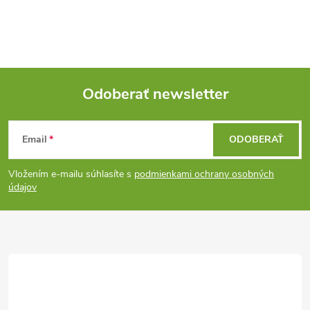
Odoberať newsletter
Z
Email
ODOBERAŤ
á
Vložením e-mailu súhlasíte s
podmienkami ochrany osobných
p
údajov
ä
t
i