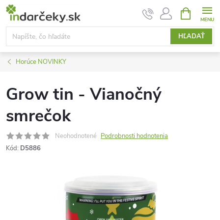
Prejsť
NÁKUPN
KOŠÍK
na
obsah
HĽADAŤ
Horúce NOVINKY
Grow tin - Vianočný
smrečok
Neohodnotené
Podrobnosti hodnotenia
Kód:
D5886