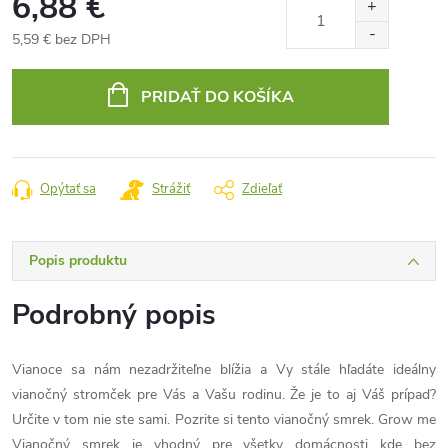
6,88 €
5,59 € bez DPH
Jednotková
cena:
PRIDAŤ DO KOŠÍKA
Opýtať sa
Strážiť
Zdieľať
Popis produktu
Podrobný popis
Vianoce sa nám nezadržiteľne blížia a Vy stále hľadáte ideálny
vianočný stromček pre Vás a Vašu rodinu. Že je to aj Váš prípad?
Určite v tom nie ste sami. Pozrite si tento vianočný smrek. Grow me
Vianočný smrek je vhodný pre všetky domácnosti kde bez