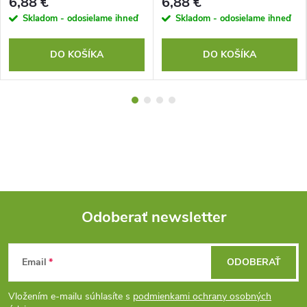
6,88 €
6,88 €
Skladom - odosielame ihneď
Skladom - odosielame ihneď
DO KOŠÍKA
DO KOŠÍKA
Odoberať newsletter
Z
Email
ODOBERAŤ
á
Vložením e-mailu súhlasíte s
podmienkami ochrany osobných