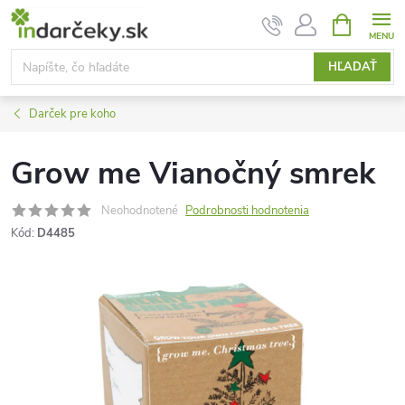
Prejsť
NÁKUPN
KOŠÍK
na
obsah
HĽADAŤ
Darček pre koho
Grow me Vianočný smrek
Neohodnotené
Podrobnosti hodnotenia
Kód:
D4485