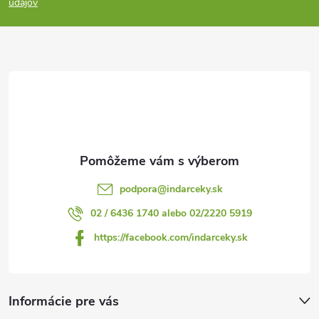
p
údajov
ä
t
i
e
podpora
@
indarceky.sk
02 / 6436 1740 alebo 02/2220 5919
https://facebook.com/indarceky.sk
Informácie pre vás