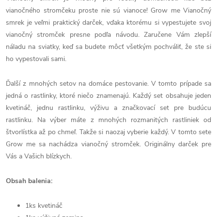
vianočného stromčeku proste nie sú vianoce! Grow me Vianočný
smrek je veľmi praktický darček, vďaka ktorému si vypestujete svoj
vianočný stromček presne podľa návodu. Zaručene Vám zlepší
náladu na sviatky, keď sa budete môcť všetkým pochváliť, že ste si
ho vypestovali sami.
Ďalší z mnohých setov na domáce pestovanie. V tomto prípade sa
jedná o rastlinky, ktoré niečo znamenajú. Každý set obsahuje jeden
kvetináč, jednu rastlinku, výživu a značkovací set pre budúcu
rastlinku. Na výber máte z mnohých rozmanitých rastliniek od
štvorlístka až po chmeľ. Takže si naozaj vyberie každý. V tomto sete
Grow me sa nachádza vianočný stromček. Originálny darček pre
Vás a Vašich blízkych.
Obsah balenia:
1ks kvetináč