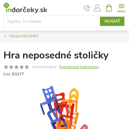
Prejsť
NÁKUPN
KOŠÍK
na
obsah
HĽADAŤ
Horúce NOVINKY
Hra neposedné stoličky
Neohodnotené
Podrobnosti hodnotenia
Kód:
D3177