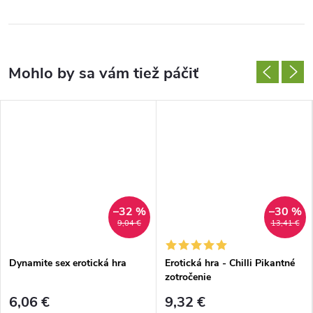
–32 %
–30 %
9,04 €
13,41 €
Dynamite sex erotická hra
Erotická hra - Chilli Pikantné
zotročenie
6,06 €
9,32 €