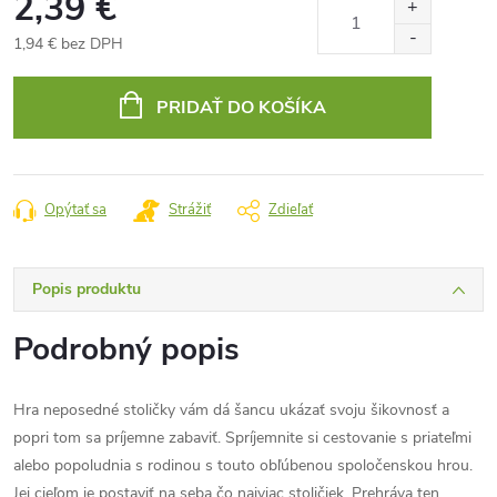
2,39 €
1,94 € bez DPH
Jednotková
cena:
PRIDAŤ DO KOŠÍKA
Opýtať sa
Strážiť
Zdieľať
Popis produktu
Podrobný popis
Hra neposedné stoličky vám dá šancu ukázať svoju šikovnosť a
popri tom sa príjemne zabaviť. Spríjemnite si cestovanie s priateľmi
alebo popoludnia s rodinou s touto obľúbenou spoločenskou hrou.
Jej cieľom je postaviť na seba čo najviac stoličiek. Prehráva ten,