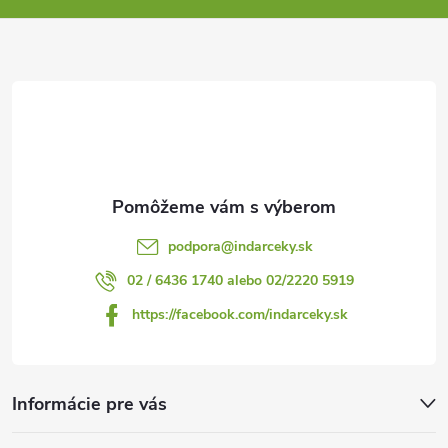
ä
t
i
e
podpora
@
indarceky.sk
02 / 6436 1740 alebo 02/2220 5919
https://facebook.com/indarceky.sk
Informácie pre vás