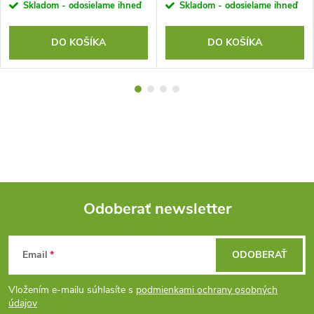
Skladom - odosielame ihneď
Skladom - odosielame ihneď
DO KOŠÍKA
DO KOŠÍKA
Odoberať newsletter
Z
Email
ODOBERAŤ
á
Vložením e-mailu súhlasíte s
podmienkami ochrany osobných
p
údajov