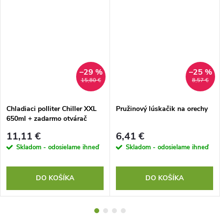
–29 %
–25 %
15,80 €
8,57 €
Chladiaci polliter Chiller XXL
Pružinový lúskačik na orechy
650ml + zadarmo otvárač
11,11 €
6,41 €
Skladom - odosielame ihneď
Skladom - odosielame ihneď
DO KOŠÍKA
DO KOŠÍKA