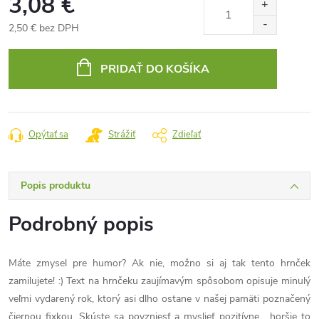
3,08 €
2,50 € bez DPH
Jednotková
cena:
PRIDAŤ DO KOŠÍKA
Opýtať sa
Strážiť
Zdieľať
Popis produktu
Podrobný popis
Máte zmysel pre humor? Ak nie, možno si aj tak tento hrnček
zamilujete! :) Text na hrnčeku zaujímavým spôsobom opisuje minulý
veľmi vydarený rok, ktorý asi dlho ostane v našej pamäti poznačený
čiernou fixkou. Skúste sa povzniesť a myslieť pozitívne... horšie to