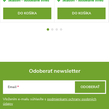
Skladom - odosielame ihneď
Skladom - odosielame ihneď
DO KOŠÍKA
DO KOŠÍKA
Odoberať newsletter
Z
Email
ODOBERAŤ
á
Vložením e-mailu súhlasíte s
podmienkami ochrany osobných
p
údajov