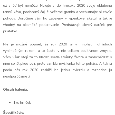
už snáď byť nemôže! Nalejte si do hrnčeka 2020 svoju obľúbenú
rannú kávu, poobedný čaj, či večerné granko a vychutnajte si chvíle
pohody. Doručíme vám ho zabalený v lepenkovej škatuli a tak je
vhodný na okamžité podarovanie. Predstavuje skvelý darček pre
priateľov.
Nie je možné poprieť, že rok 2020 je v mnohých ohľadoch
výnimočným rokom, a to často v nie celkom pozitívnom zmysle.
Vždy však stojí za to hľadať svetlé stránky života a zaobchádzať s
nimi so štipkou soli, preto vznikla myšlienka tohto pohára. A tak si
podľa nás rok 2020 zaslúži len jednu hviezdu a rozhodne ju
neodporúčame :)
Obsah balenia:
1ks hrnček
Špecifikácie: