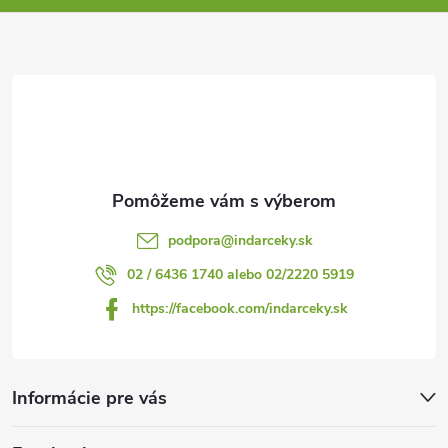
ä
t
i
e
podpora
@
indarceky.sk
02 / 6436 1740 alebo 02/2220 5919
https://facebook.com/indarceky.sk
Informácie pre vás