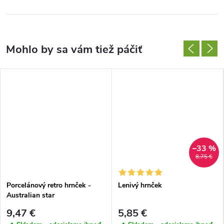
–33 %
8,75 €
Porcelánový retro hrnček -
Lenivý hrnček
Australian star
9,47 €
5,85 €