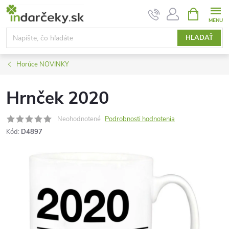
Prejsť
NÁKUPN
KOŠÍK
na
obsah
HĽADAŤ
Horúce NOVINKY
Hrnček 2020
Neohodnotené
Podrobnosti hodnotenia
Kód:
D4897